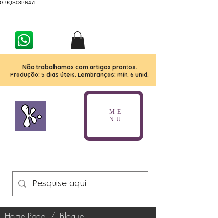
G-9QS08PN47L
Não trabalhamos com artigos prontos.
Produção: 5 dias úteis. Lembranças: mín. 6 unid.
ME
NU
Home Page
/
Blogue