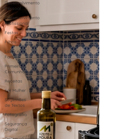
Desenvolvimento
Pessoal
Desenvolvimento
Profissional
Festas
Filhos
Lazer e
Família
Primeira
Comunhão
Receitas
Ser Mulher
Sugestões
de Textos
Fotografia
Segurança
Digital
Desenvolvimento