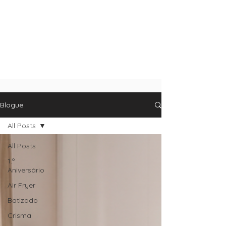
Blogue
All Posts
All Posts
1.º
Aniversário
Air Fryer
Batizado
Crisma