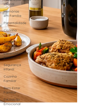
Infantil
Memórias
em Família
Parentalidade
Cozinha
Prática
Organização
Familiar
Desenvolvimento
Emocional
Segurança
Infantil
Cozinha
Familiar
Bem-Estar
Familiar
Educação
Emocional