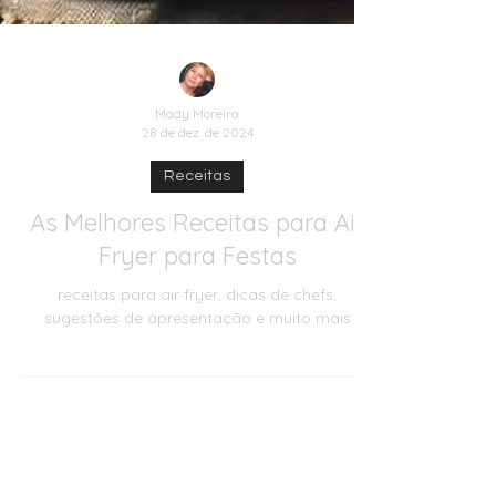
Mady Moreira
28 de dez. de 2024
Receitas
As Melhores Receitas para Air
Fryer para Festas
receitas para air fryer, dicas de chefs,
sugestões de apresentação e muito mais