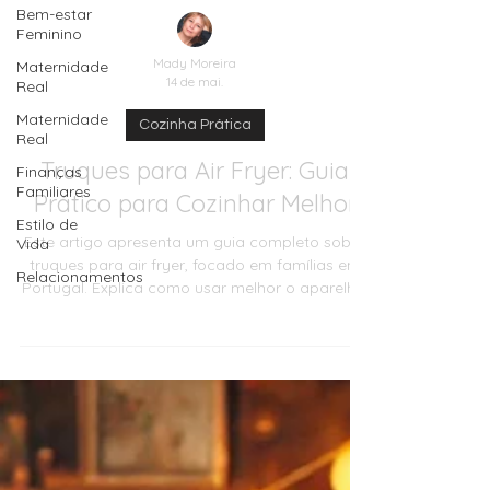
Bem-estar
Feminino
Maternidade
Real
Maternidade
Mady Moreira
Real
14 de mai.
Finanças
Cozinha Prática
Familiares
Estilo de
Truques para Air Fryer: Guia
Vida
Prático para Cozinhar Melhor
Relacionamentos
Este artigo apresenta um guia completo sobre
truques para air fryer, focado em famílias em
Portugal. Explica como usar melhor o aparelho,
evitar erros comuns, cozinhar batatas, legumes,
frango, peixe, lanches e snacks, com atenção à
segurança alimentar, textura, tempo,
temperatura e limpeza. Inclui dicas por
orçamento, ideias criativas, checklist final e
FAQ.