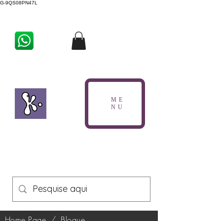
G-9QS08PN47L
ME
NU
Home Page
/
Blogue