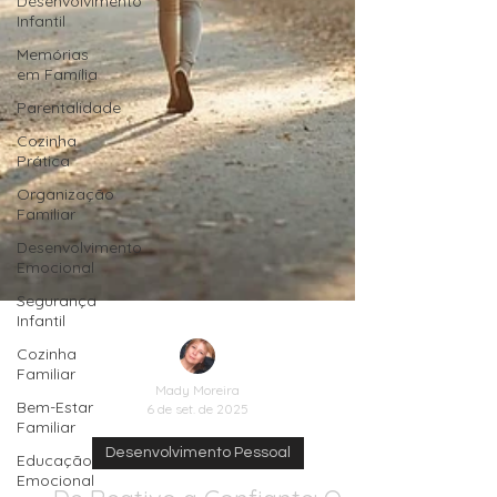
Desenvolvimento
Infantil
Memórias
em Família
Parentalidade
Cozinha
Prática
Organização
Familiar
Desenvolvimento
Emocional
Segurança
Infantil
Cozinha
Familiar
Bem-Estar
Familiar
Mady Moreira
Educação
6 de set. de 2025
Emocional