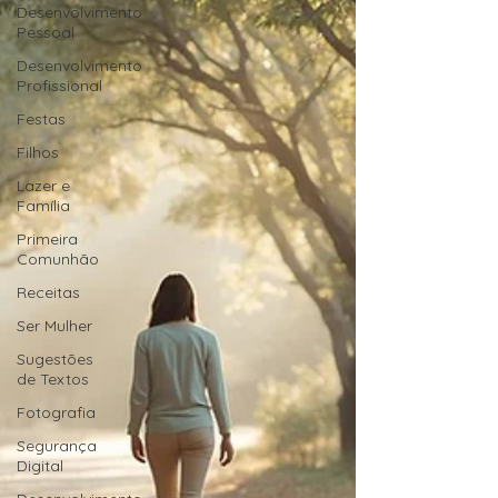
Desenvolvimento
Pessoal
Desenvolvimento
Profissional
Festas
Filhos
Lazer e
Família
Primeira
Comunhão
Receitas
Ser Mulher
Sugestões
de Textos
Fotografia
Segurança
Digital