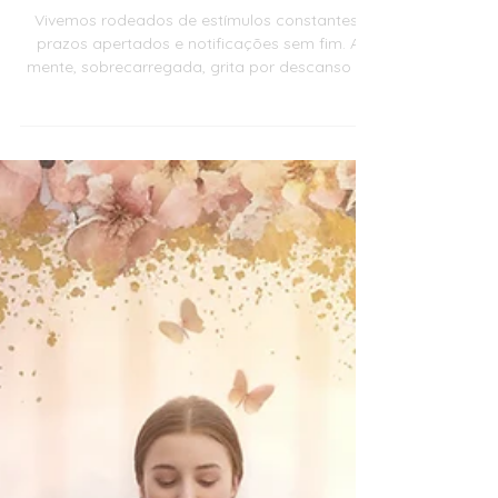
Limpeza Mental: Como Silêncio,
Sono e Perdão Renovam a
Mente
Vivemos rodeados de estímulos constantes,
prazos apertados e notificações sem fim. A
mente, sobrecarregada, grita por descanso —
mas quantas vezes a ouvimos
verdadeiramente? Neste artigo, vamos explorar
a limpeza mental como um processo
fundamental para restaurar o equilíbrio interior,
usando recursos simples e poderosos: o
silêncio, o sono, o choro, o perdão e a
desconexão digital.