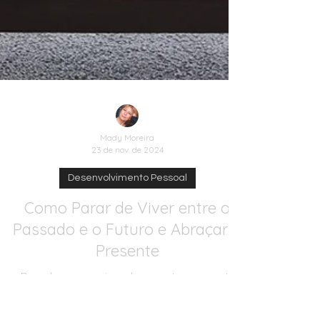
Mady Moreira
23 de nov. de 2024
Desenvolvimento Pessoal
Como Parar de Viver entre o