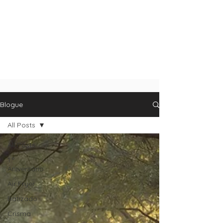
Blogue
All Posts
All Posts
1.º
Aniversário
Air Fryer
Batizado
Crisma