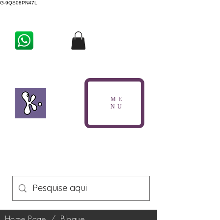
G-9QS08PN47L
ME
NU
Home Page
/
Blogue