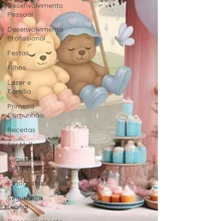
Desenvolvimento
Pessoal
Desenvolvimento
Profissional
Festas
Filhos
Lazer e
Família
Primeira
Comunhão
Receitas
Ser Mulher
Sugestões
de Textos
Fotografia
Segurança
Digital