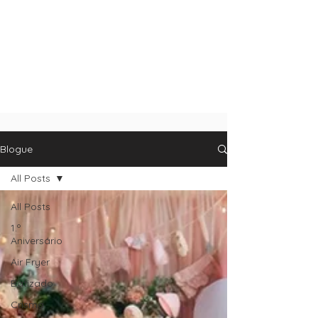
Blogue
All Posts
All Posts
1.º
Aniversário
Air Fryer
Batizado
Crisma