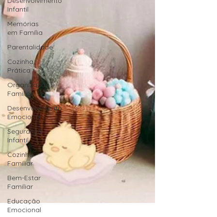
Desenvolvimento
Infantil
Memórias
em Família
Parentalidade
Cozinha
Prática
Organização
Familiar
Desenvolvimento
Emocional
Segurança
Infantil
Cozinha
Familiar
Bem-Estar
Familiar
Educação
Emocional