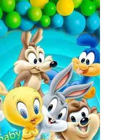
encantadores e atividades que deixam
qualquer criança (e adulto) com um sorriso no
rosto. Vamos percorrer todas as etapas para
criar a sua festa Bobbie Goods, com dicas
práticas para adaptar ao seu espaço,
orçamento e