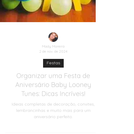
Mady Moreira
2 de nov. de 2024
Festas
Organizar uma Festa de
Aniversário Baby Looney
Tunes: Dicas Incríveis!