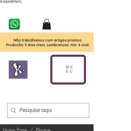
G-9QS08PN47L
Não trabalhamos com artigos prontos.
Produção: 5 dias úteis. Lembranças: mín. 6 unid.
ME
NU
Home Page
/
Blogue