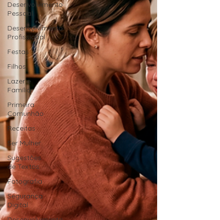
Desenvolvimento
Pessoal
Desenvolvimento
Profissional
Festas
Filhos
Lazer e
Família
Primeira
Comunhão
Receitas
Ser Mulher
Sugestões
de Textos
Fotografia
Segurança
Digital
Desenvolvimento