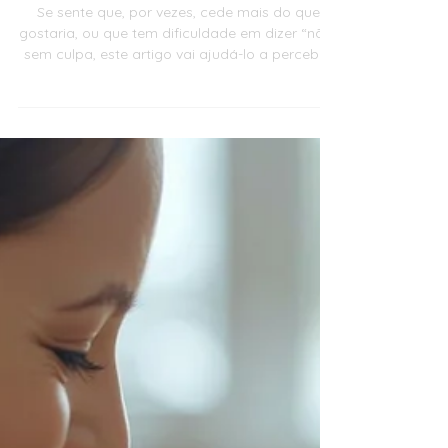
Limites na infância: como
educar com amor e firmeza
Se sente que, por vezes, cede mais do que
gostaria, ou que tem dificuldade em dizer “não”
sem culpa, este artigo vai ajudá-lo a perceber
o que está realmente em jogo — e como
encontrar um equilíbrio mais saudável para si e
para o seu filho.