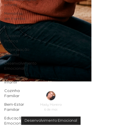
Infantil
Memórias
em Família
Parentalidade
Cozinha
Prática
Organização
Familiar
Desenvolvimento
Emocional
Segurança
Infantil
Cozinha
Familiar
Bem-Estar
Familiar
Mady Moreira
Educação
6 de mai.
Emocional