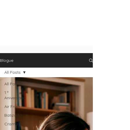
Blogue
All Posts
All Posts
1.º
Aniversário
Air Fryer
Batizado
Crisma