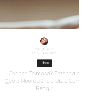
Mady Moreira
28 de out. de 2025
Filhos
Criança Teimosa? Entenda o
Que a Neurociência Diz e Como