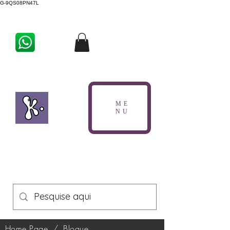
G-9QS08PN47L
ME
NU
Home Page
/
Blogue