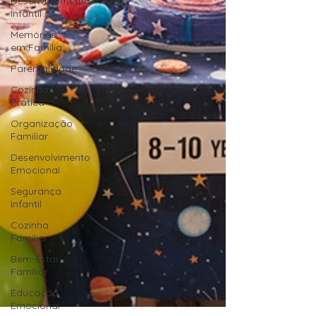
Desenvolvimento
Infantil
Memórias
em Família
Parentalidade
Cozinha
Prática
Organização
Familiar
Desenvolvimento
Emocional
Segurança
Infantil
Cozinha
Familiar
Bem-Estar
Familiar
Educação
Emocional