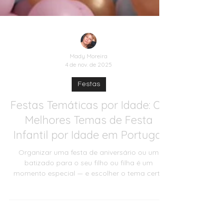
Mady Moreira
4 de nov. de 2025
Festas
Festas Temáticas por Idade: Os
Melhores Temas de Festa
Infantil por Idade em Portugal
Organizar uma festa de aniversário ou um
batizado para o seu filho ou filha é um