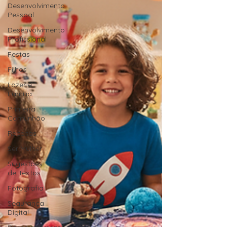
Desenvolvimento
Pessoal
Desenvolvimento
Profissional
Festas
Filhos
Lazer e
Família
Primeira
Comunhão
Receitas
Ser Mulher
Sugestões
de Textos
Fotografia
Segurança
Digital