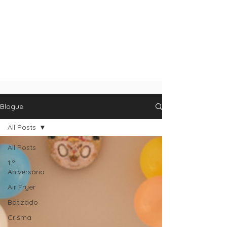
Blogue
All Posts
All Posts
1.º
Aniversário
Air Fryer
Batizado
Crisma