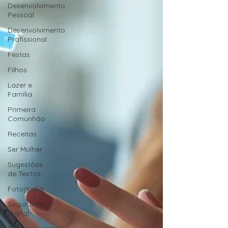
Desenvolvimento
Pessoal
Desenvolvimento
Profissional
Festas
Filhos
Lazer e
Família
Primeira
Comunhão
Receitas
Ser Mulher
Sugestões
de Textos
Fotografia
Segurança
Digital