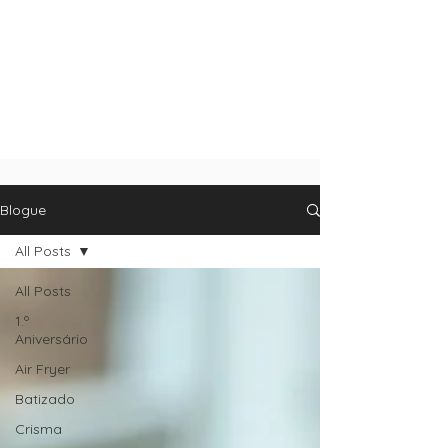
Blogue
All Posts
All Posts
1.º
Aniversário
Air Fryer
Batizado
Crisma