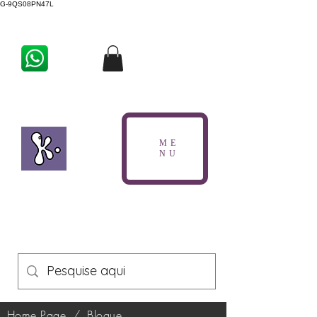
G-9QS08PN47L
ME
NU
Home Page
/
Blogue