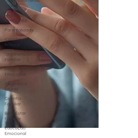
Desenvolvimento
Infantil
Memórias
em Família
Parentalidade
Cozinha
Prática
Organização
Familiar
Desenvolvimento
Emocional
Segurança
Infantil
Cozinha
Familiar
Bem-Estar
Familiar
Educação
Emocional