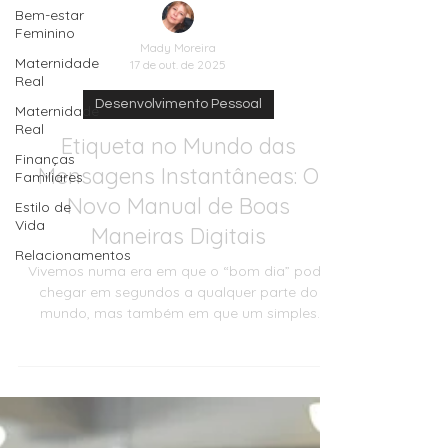
Bem-estar
Feminino
Maternidade
Real
Mady Moreira
Maternidade
17 de out. de 2025
Real
Desenvolvimento Pessoal
Finanças
Familiares
Etiqueta no Mundo das
Estilo de
Mensagens Instantâneas: O
Vida
Novo Manual de Boas
Relacionamentos
Maneiras Digitais
Vivemos numa era em que o “bom dia” pode
chegar em segundos a qualquer parte do
mundo, mas também em que um simples
atraso na resposta pode gerar mal-entendidos.
A etiqueta no mundo das mensagens
instantâneas tornou-se uma nova forma de