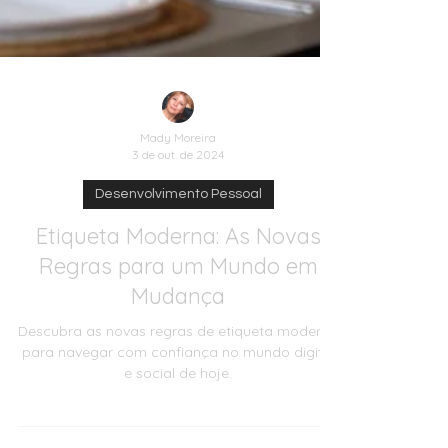
Mady Moreira
3 de out. de 2024
Desenvolvimento Pessoal
Etiqueta Moderna: As Novas
Regras para um Mundo em
Mudança
Descubra as novas regras de etiqueta moderna