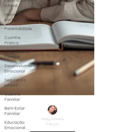
Desenvolvimento
Infantil
Memórias
em Família
Parentalidade
Cozinha
Prática
Organização
Familiar
Desenvolvimento
Emocional
Segurança
Infantil
Cozinha
Familiar
Bem-Estar
Familiar
Educação
Emocional