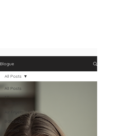
Blogue
All Posts
All Posts
1.º
Aniversário
Air Fryer
Batizado
Crisma