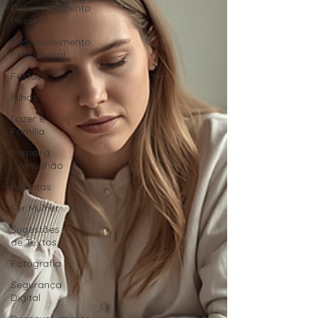
Desenvolvimento
Pessoal
Desenvolvimento
Profissional
Festas
Filhos
Lazer e
Família
Primeira
Comunhão
Receitas
Ser Mulher
Sugestões
de Textos
Fotografia
Segurança
Digital