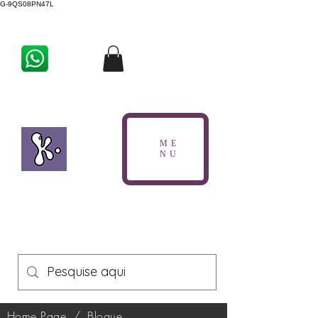
G-9QS08PN47L
ME
NU
Home Page
/
Blogue