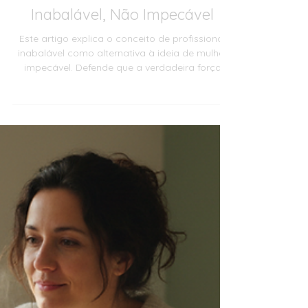
10 de jun.
Desenvolvimento Pessoal
A Era da Profissional
Inabalável, Não Impecável
Este artigo explica o conceito de profissional
inabalável como alternativa à ideia de mulher
impecável. Defende que a verdadeira força
profissional não está em nunca falhar, mas em
manter firmeza emocional, limites saudáveis,
clareza de prioridades e capacidade de
recuperação. O texto aborda perfeccionismo,
burnout, carga mental, trabalho invisível,
maternidade, carreira e estratégias práticas
para mulheres que querem trabalhar com
excelência sem se abandonarem.