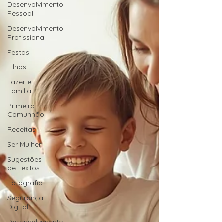
Desenvolvimento
Pessoal
Desenvolvimento
Profissional
Festas
Filhos
Lazer e
Família
Primeira
Comunhão
Receitas
Ser Mulher
Sugestões
de Textos
Fotografia
Segurança
Digital
Desenvolvimento