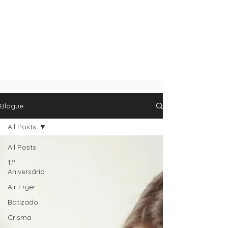
Blogue
All Posts
All Posts
1.º
Aniversário
Air Fryer
Batizado
Crisma