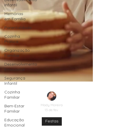
Infantil
Memórias
em Família
Parentalidade
Cozinha
Prática
Organização
Familiar
Desenvolvimento
Emocional
Segurança
Infantil
Cozinha
Familiar
Bem-Estar
Familiar
Mady Moreira
Educação
13 de fev.
Emocional