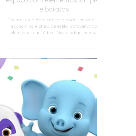
🎉 Decoração de festa em casa:
como transformar o seu
espaço com elementos simples
e baratos
Decorar uma festa em casa pode ser simples,
económico e cheio de estilo, aproveitando
elementos que já tem. Neste artigo, vamos
mostrar como transformar o seu espaço com
elementos simples e baratos, sem perder o
encanto e a magia que qualquer celebração
merece. Desde a sala de estar até à varanda,
pequenas escolhas criativas podem fazer toda
a diferença. Prepare-se para descobrir ideias
práticas, sustentáveis e inspiradoras que vão
surpreender os convidados e encantar o(a) a