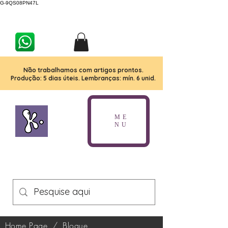
G-9QS08PN47L
Não trabalhamos com artigos prontos.
Produção: 5 dias úteis. Lembranças: mín. 6 unid.
ME
NU
Home Page
/
Blogue