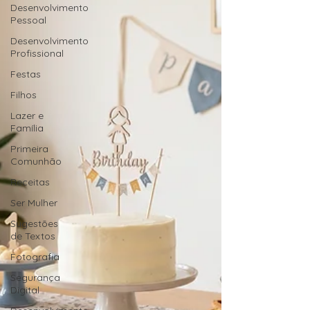
Desenvolvimento
Pessoal
Desenvolvimento
Profissional
Festas
Filhos
Lazer e
Família
Primeira
Comunhão
Receitas
Ser Mulher
Sugestões
de Textos
Fotografia
Segurança
Digital