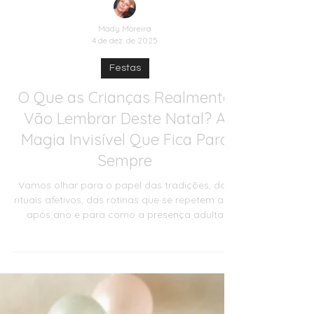
Mady Moreira
4 de dez. de 2025
Festas
O Que as Crianças Realmente
Vão Lembrar Deste Natal? A
Magia Invisível Que Fica Para
Sempre
Vamos olhar para o papel das tradições, dos
rituais afetivos, das rotinas que se repetem ano
após ano e para como a presença adulta
molda a experiência natalícia. Falamos de
festas em família, da magia nos gestos simples,