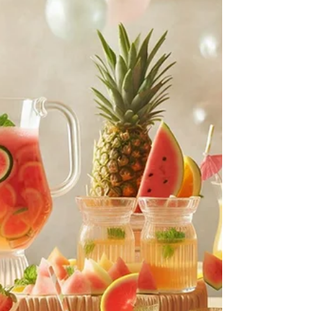
de como criar momentos que nutrem e não
esgotam. O objetivo é ajudar pais, mães e
cuidadores a viver esta época com mais
tranquilidade e intenção, sem cair no mito do
“Natal perfeito”. Este não é um guia para
comprar presentes. É um guia para criar
memórias