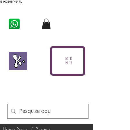
G-9QS08PN47L
ME
NU
Home Page
/
Blogue