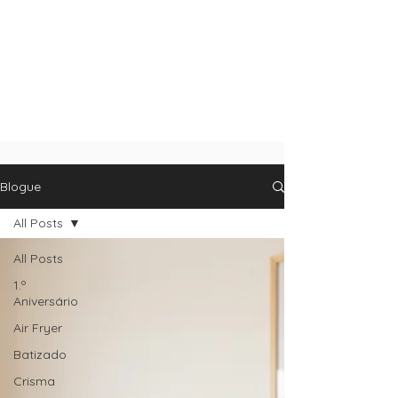
Blogue
All Posts
All Posts
1.º
Aniversário
Air Fryer
Batizado
Crisma