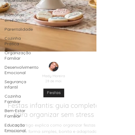
Desenvolvimento
Infantil
Memórias
em Família
Parentalidade
Cozinha
Prática
Organização
Familiar
Desenvolvimento
Emocional
Segurança
Infantil
Mady Moreira
28 de mai.
Cozinha
Familiar
Festas
Bem-Estar
Familiar
Festas infantis: guia completo
Educação
para organizar sem stress
Emocional