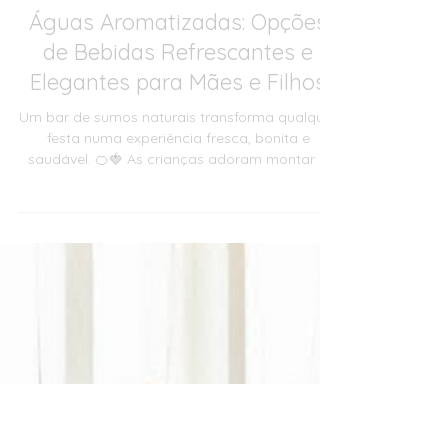
Mady Moreira
19 de nov. de 2025
Festas
Bar de Sumos Naturais e
Águas Aromatizadas: Opções
de Bebidas Refrescantes e
Elegantes para Mães e Filhos
Um bar de sumos naturais transforma qualquer
festa numa experiência fresca, bonita e
saudável. 🍊🍓 As crianças adoram montar a
sua própria bebida e os pais agradecem
opções leves e sem exageros. E se juntares
águas aromatizadas, o resultado fica ainda
mais elegante. ✨ Ideias fáceis: 🥤 Melancia +
hortelã 🍍 Ananás + gengibre 🍓 Morango +
água fresca 💧 Água com limão, pepino ou
frutos vermelhos Simples, fotogénico e perfeito
para mães e filhos. Vai direto para os favoritos