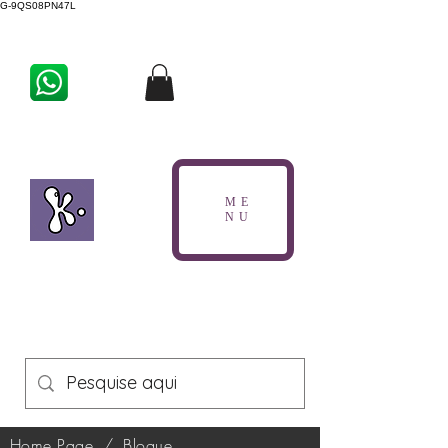
G-9QS08PN47L
ME
NU
Home Page
/
Blogue