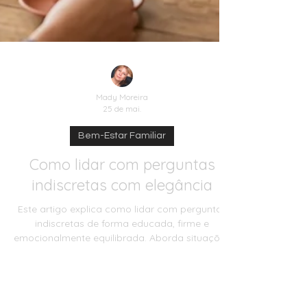
Mady Moreira
25 de mai.
Bem-Estar Familiar
Como lidar com perguntas
indiscretas com elegância