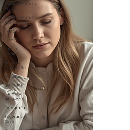
Desenvolvimento
Pessoal
Desenvolvimento
Profissional
Festas
Filhos
Lazer e
Família
Primeira
Comunhão
Receitas
Ser Mulher
Sugestões
de Textos
Fotografia
Segurança
Digital