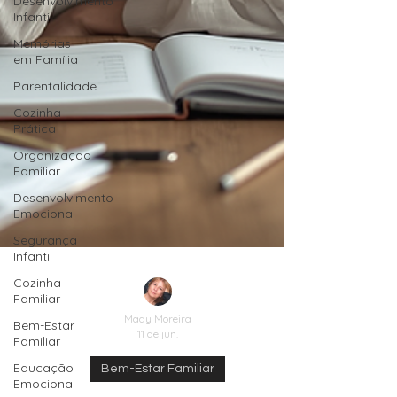
Desenvolvimento
Infantil
Memórias
em Família
Parentalidade
Cozinha
Prática
Organização
Familiar
Desenvolvimento
Emocional
Segurança
Infantil
Cozinha
Familiar
Bem-Estar
Familiar
Mady Moreira
Educação
11 de jun.
Emocional