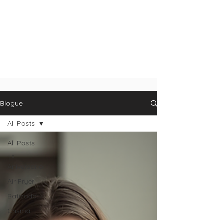
Blogue
All Posts
All Posts
1.º
Aniversário
Air Fryer
Batizado
Crisma