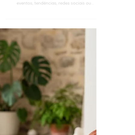
Tendência do JOMO: viver
melhor sem culpa
A tendência do JOMO, ou Joy of Missing Out,
representa a alegria de ficar de fora de
eventos, tendências, redes sociais ou
obrigações que não fazem sentido para a vida
real da família. Ao contrário do FOMO, que
nasce do medo de perder algo, o JOMO
promove escolhas conscientes, descanso,
presença e bem-estar digital. Para mães, pais e
famílias em Portugal, pode ajudar a reduzir
comparação, culpa, excesso de compromissos
e pressão financeira. Aplicar JOMO passa por
definir prio