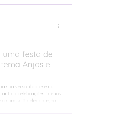
ue cada família personalize
to pessoal, mantendo
mbolismo que caracterizam
 uma festa de
 tema Anjos e
na sua versatilidade e na
tanto a celebrações íntimas
eja num salão elegante, no
ço religioso, o tema Anjos e
ntado de forma criativa e
o sempre o orçamento e as
importante é manter o foco