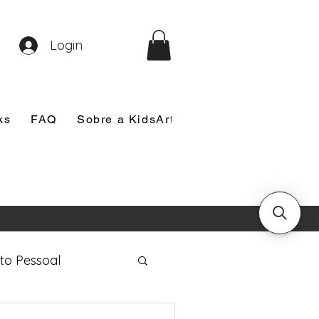
Login
ks
FAQ
Sobre a KidsArt
Sobre Mim
Nosso
to Pessoal
eira Comunhão