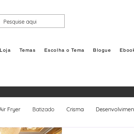
Loja
Temas
Escolha o Tema
Blogue
Eboo
Air Fryer
Batizado
Crisma
Desenvolvimen
nal
Festas
Filhos
Lazer e Família
Prim