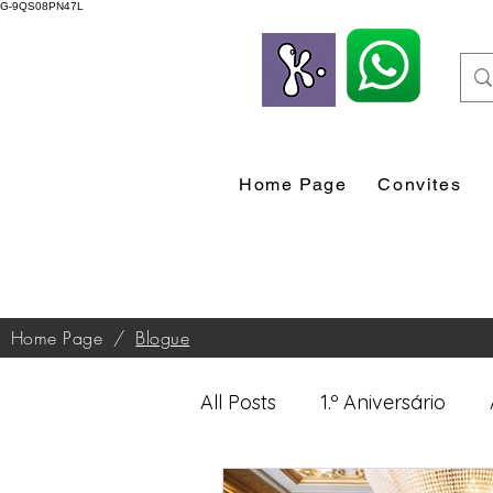
G-9QS08PN47L
Home Page
Convites
Home Page
/
Blogue
All Posts
1.º Aniversário
Desenvolvimento Profissio