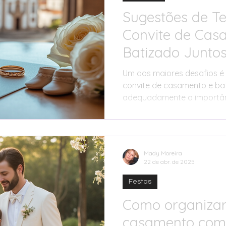
Sugestões de T
Convite de Cas
Batizado Juntos
Completo
Um dos maiores desafios é
convite de casamento e bat
adequadamente a importâ
celebrações.
Mady Moreira
22 de abr. de 2025
Festas
Como organizar
casamento com 