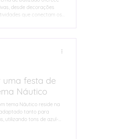
ativas, desde decorações
atividades que conectam os
 A versatilidade deste
es para diferentes espaços,
 pessoais, mantendo
sticação adequadas a uma
 uma festa de
ema Náutico
om tema Náutico reside na
r adaptado tanto para
 utilizando tons de azul-
, ou incorporando
 azul bebé, coral e pérola.