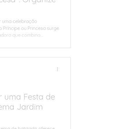
r uma celebração
Príncipe ou Princesa surge
adora que combina
cado profundo. Este tema não
 de um novo membro à
iza a pureza, a inocência e
envolvem este momento
r uma Festa de
Tema Jardim
tema de batizado oferece