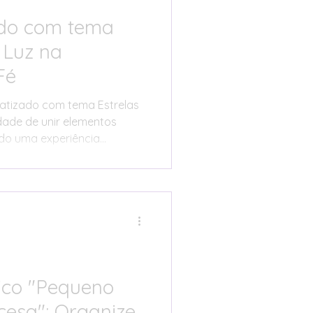
ado com tema
 Luz na
Fé
atizado com tema Estrelas
dade de unir elementos
ando uma experiência
urados das estrelas
 a suavidade prateada da
dos e roxos etéreos
es. Esta combinação não
ressionante, mas também
 serenidade e conexão
lebração ainda mai
ico "Pequeno
ncesa": Organize