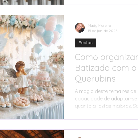
Esta flexibilidade permite q
a festa segundo o seu gos
sempre a elegância e o si
esta temática especial.
Mady Moreira
15 de jun. de 2025
Festas
Como organizar
Batizado com o
Querubins
A magia deste tema reside 
capacidade de adaptar-se 
quanto a festas maiores. S
jardim de casa ou num espa
Querubins pode ser impleme
personalizada, respeitand
preferências da família. O 