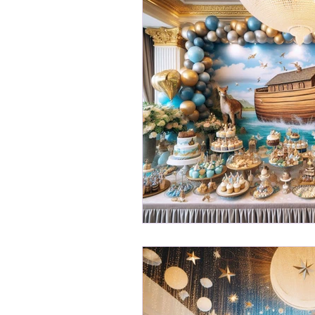
Receitas
Ser Mulher
Desenvolvimento Infantil
Organização Familiar
Bem-Estar Familiar
Ed
Maternidade Real
Fina