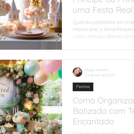
uma Festa Real
Quando pensamos em cria
memorável, o tema Pequeno 
como uma escolha encant
elegância, magia e signifi
apenas celebra a chegada
família, mas também simbol
o amor incondicional que 
Mady Moreira
sagrado.
23 de jun. de 2025
Festas
Como Organiza
Batizado com 
Encantado
O jardim encantado como 