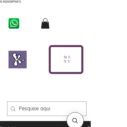
G-9QS08PN47L
ME
NU