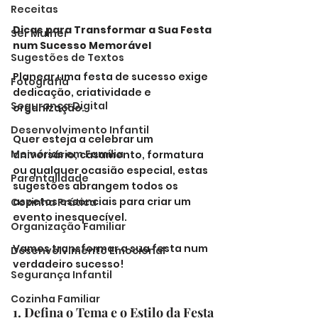
Receitas
Dicas para Transformar a Sua Festa 
Ser Mulher
num Sucesso Memorável
Sugestões de Textos
Planear uma festa de sucesso exige 
Fotografia
dedicação, criatividade e 
Segurança Digital
organização. 
Desenvolvimento Infantil
Quer esteja a celebrar um 
Memórias em Família
aniversário, casamento, formatura 
ou qualquer ocasião especial, estas 
Parentalidade
sugestões abrangem todos os 
aspetos essenciais para criar um 
Cozinha Prática
evento inesquecível. 
Organização Familiar
Vamos transformar a sua festa num 
Desenvolvimento Emocional
verdadeiro sucesso!
Segurança Infantil
Cozinha Familiar
1. Defina o Tema e o Estilo da Festa