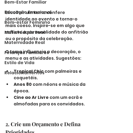
Bem-Estar Familiar
Educação Emocional
Escolher um tema confere 
identidade ao evento e torna-o 
Bem-estar Feminino
mais coeso. Inspire-se em algo que 
reflicta a personalidade do anfitrião 
Maternidade Real
ou o propósito da celebração. 
Maternidade Real
O tema influencia a decoração, o 
Finanças Familiares
menu e as atividades. Sugestões:
Estilo de Vida
Tropical Chic
 com palmeiras e 
Relacionamentos
coquetéis.
Anos 80
 com néons e música da 
época.
Cine ao Ar Livre
 com um ecrã e 
almofadas para os convidados.
2. Crie um Orçamento e Defina 
Prioridades