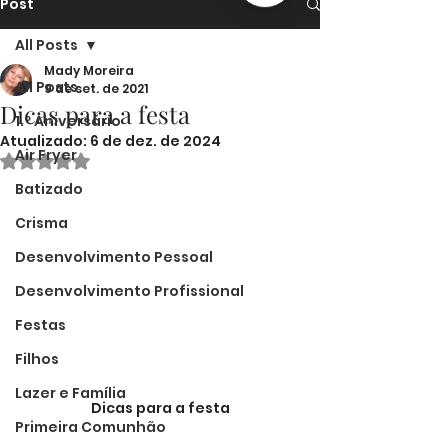
Post
All Posts
Mady Moreira
All Posts
9 de set. de 2021
Dicas para a festa
1.º Aniversário
Atualizado:
6 de dez. de 2024
Air Fryer
Avaliado com NaN de 5 estrelas.
Batizado
Crisma
Desenvolvimento Pessoal
Desenvolvimento Profissional
Festas
Filhos
Lazer e Família
Dicas para a festa
Primeira Comunhão