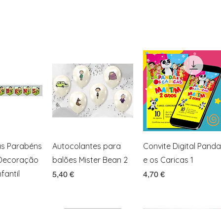
ação rápida
Visualização rápida
Visualização rápida
as Parabéns
Autocolantes para
Convite Digital Panda
 Decoração
balões Mister Bean 2
e os Caricas 1
fantil
Preço
Preço
5,40 €
4,70 €