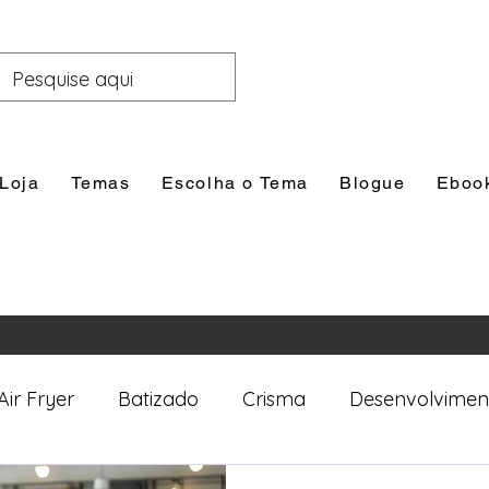
Loja
Temas
Escolha o Tema
Blogue
Eboo
Air Fryer
Batizado
Crisma
Desenvolvimen
nal
Festas
Filhos
Lazer e Família
Prim