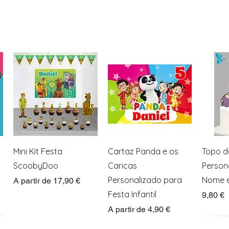
Visualização rápida
Visualização rápida
Visua
Mini Kit Festa
Cartaz Panda e os
Topo d
ScoobyDoo
Caricas
Person
Personalizado para
Nome e
Preço promocional
A partir de
17,90 €
Festa Infantil
Preço
9,80 €
Preço promocional
A partir de
4,90 €