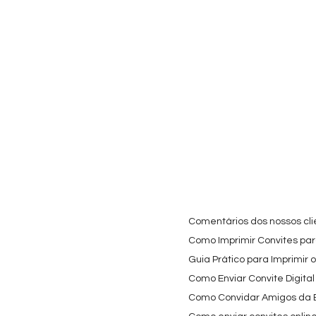
Visualização rápida
Visualização rápida
Visualiz
Cartaz Phineas e Ferb
Topo de Bolo Phineas
Autocolan
Personalizado para
e Ferb Personalizado |
Personali
Festa Infantil
Nome e Idade
Panda e o
para Copo
Preço promocional
Preço
A partir de
3,90 €
9,80 €
Preço
4,40 €
Comentários dos nossos cli
Como Imprimir Convites para
Guia Prático para Imprimir 
Como Enviar Convite Digital
Como Convidar Amigos da Es