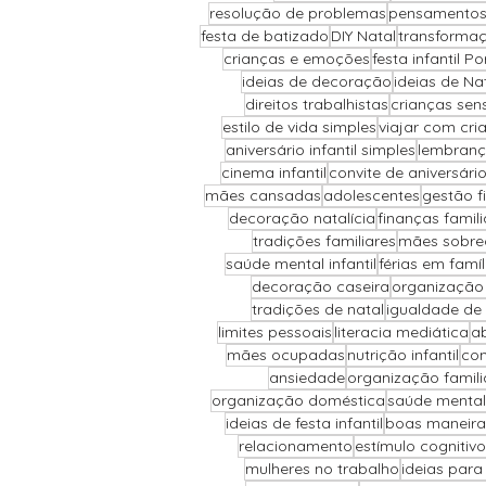
resolução de problemas
pensamentos
festa de batizado
DIY Natal
transforma
crianças e emoções
festa infantil Po
ideias de decoração
ideias de Na
direitos trabalhistas
crianças sens
estilo de vida simples
viajar com cri
aniversário infantil simples
lembranç
cinema infantil
convite de aniversári
mães cansadas
adolescentes
gestão f
decoração natalícia
finanças famili
tradições familiares
mães sobre
saúde mental infantil
férias em famíl
decoração caseira
organização
tradições de natal
igualdade de
limites pessoais
literacia mediática
ab
mães ocupadas
nutrição infantil
com
ansiedade
organização famili
organização doméstica
saúde mental
ideias de festa infantil
boas maneira
relacionamento
estímulo cognitivo
mulheres no trabalho
ideias para