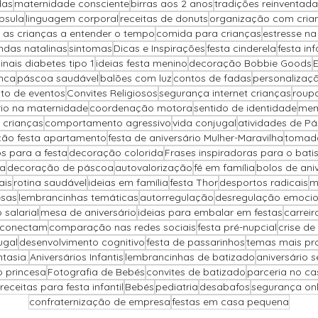
das
maternidade consciente
birras aos 2 anos
tradições reinventada
psula
linguagem corporal
receitas de donuts
organização com cria
 as crianças a entender o tempo
comida para crianças
estresse n
ndas natalinas
sintomas
Dicas e Inspirações
festa cinderela
festa inf
sinais diabetes tipo 1
ideias festa menino
decoração Bobbie Goods
nca
páscoa saudável
balões com luz
contos de fadas
personalizaçã
to de eventos
Convites Religiosos
segurança internet crianças
roup
brio na maternidade
coordenação motora
sentido de identidade
mem
 crianças
comportamento agressivo
vida conjugal
atividades de P
ão festa apartamento
festa de aniversário Mulher-Maravilha
tomada
s para a festa
decoração colorida
Frases inspiradoras para o bat
pa
decoração de páscoa
autovalorização
fé em família
bolos de ani
ais
rotina saudável
ideias em família
festa Thor
desportos radicais
m
sas
lembrancinhas temáticas
autorregulação
desregulação emociona
salarial
mesa de aniversário
ideias para embalar em festas
carreir
 conectam
comparação nas redes sociais
festa pré-nupcial
crise de
ugal
desenvolvimento cognitivo
festa de passarinhos
temas mais pr
ntasia.
Aniversários Infantis
lembrancinhas de batizado
aniversário 
o princesa
Fotografia de Bebés
convites de batizado
parceria no c
receitas para festa infantil
Bebés
pediatria
desabafos
segurança onli
confraternização de empresa
festas em casa pequena