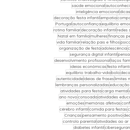
saúde emocional
autoconhec
inteligência emocional
dicas
decoração festa infantil
empatia
compor
Portugal
autoconfiança
equilíbrio emo
rotina familiar
decoração infantil
redes 
Natal em família
mulheres
finanças p
vida familiar
relação pais e filhos
psic
organização de festa
adolescência
c
segurança digital infantil
pensa
desenvolvimento profissional
laços fami
ideias económicas
festa infant
equilíbrio trabalho-vida
bolo
deco
autenticidade
Ideias de frases
limites 
lembranças personalizadas
educação 
atividades para festa
carga mental
ano novo
consoada
atividades educ
emoções
memórias afetivas
conf
cérebro infantil
comida para festas
c
Crianças
pensamento positivo
dec
controlo parental
atividades ao ar l
diabetes infantil
cibersegura