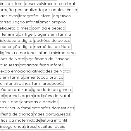
iência infantil
desenvolvimento cerebral
oração personalizada
pré-adolescência
 aos ovos
fotografia infantil
objetivos
torregulação infantil
amor-próprio
etiqueta à mesa
comida e bebida
a feminina
air fryer
viagens em família
io
etiqueta digital
padrões de beleza
educação digital
memórias de Natal
eligência emocional infantil
minimalismo
ões de Natal
significado da Páscoa
ortuguesas
organizar festa infantil
exão emocional
atividades de Natal
o em família
alimentação prática
a infantil
rotinas familiares
bebés
ção de batizado
igualdade de género
al
aprendizagem
tradições de Natal
 dos 4 anos
comidas e bebidas
car
vínculo familiar
tarefas domésticas
s
festa de criança
mães portuguesas
fios da maternidade
leitura infantil
insegurança
stress
receitas fáceis