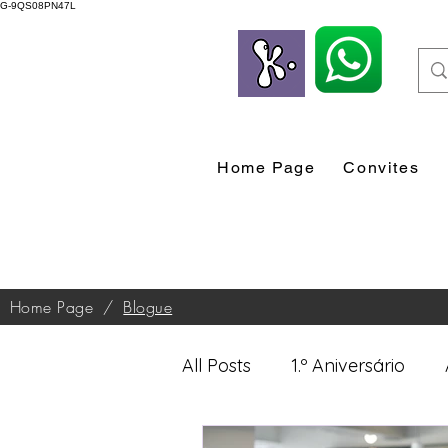
G-9QS08PN47L
Home Page
Convites
Home Page
/
Blogue
All Posts
1.º Aniversário
Desenvolvimento Profissio