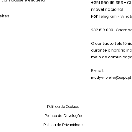
e com classe e etiqueta
+351 960 119 353 -
móvel nacional
Por
Telegram -
Whats
eites
232 618
099
- Chamada
O contacto telefóni
durante o horário in
meio de comunicação
E-mail:
mady-moreira@sapo.pt
Política de Cookies
Política de Devolução
Política de Privacidade