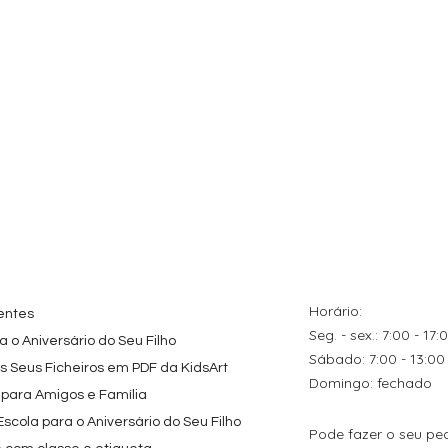
ação rápida
Visualização rápida
Visualização rápida
tes
Topo de Bolo
Kit de Festa Só Um
zados
Octonautas
Bolinho 1 Lego Friend
s Caricas
Personalizado com
Preço promocional
A partir de
29,00 €
s de Festa
Nome
Preço
9,80 €
Horário:
entes
Seg. - sex.: 7:00 - 17:
 o Aniversário do Seu Filho
​​Sábado: 7:00 - 13:00
os Seus Ficheiros em PDF da KidsArt
​Domingo: fechado
 para Amigos e Família
cola para o Aniversário do Seu Filho
Pode fazer o seu pe