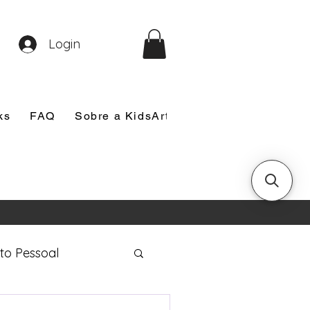
Login
ks
FAQ
Sobre a KidsArt
Sobre Mim
Nosso
to Pessoal
eira Comunhão