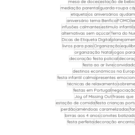
mesa de doces
estação de bebi
mediação parental
guarda-roupa cá
etiqueta
os aniversários ajudam
aniversário tema Benfica
FOMO
le
infusões calmantes
estímulo infantil
alternativas sem açúcar
Terra do Nu
Dicas de Etiqueta Digital
planejamen
livros para pais
Organização
equilí
organização Natal
jogos para
decoração festa policial
decoraç
festa ao ar livre
convidado
destinos económicos na Euro
festa infantil calma
presentes emocion
técnicas de relaxamento
sobreme
festas em Portugal
negociação 
Joy of Missing Out
frases que
estação de comida
festa crianças port
perdão
amêndoas caramelizadas
fa
birras aos 4 anos
convites batizad
festa perfeita
decoração encanto