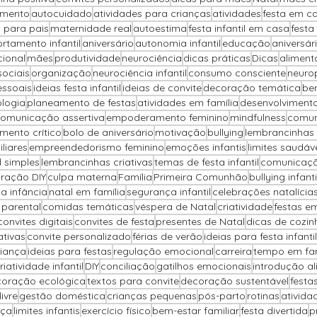
imento
autocuidado
atividades para crianças
atividades
festa em c
 para pais
maternidade real
autoestima
festa infantil em casa
festa
tamento infantil
aniversário
autonomia infantil
educação
aniversár
cional
mães
produtividade
neurociência
dicas práticas
Dicas
alimenta
sociais
organização
neurociência infantil
consumo consciente
neuro
essoais
ideias festa infantil
ideias de convite
decoração temática
be
ologia
planeamento de festas
atividades em família
desenvolvimento
omunicação assertiva
empoderamento feminino
mindfulness
comun
mento crítico
bolo de aniversário
motivação
bullying
lembrancinhas 
liares
empreendedorismo feminino
emoções infantis
limites saudáv
il simples
lembrancinhas criativas
temas de festa infantil
comunicaçã
ração DIY
culpa materna
Família
Primeira Comunhão
bullying infanti
na infância
natal em família
segurança infantil
celebrações natalícia
parental
comidas temáticas
véspera de Natal
criatividade
festas e
convites digitais
convites de festa
presentes de Natal
dicas de cozin
ativas
convite personalizado
férias de verão
ideias para festa infantil
iança
ideias para festas
regulação emocional
carreira
tempo em fam
riatividade infantil
DIY
conciliação
gatilhos emocionais
introdução al
oração ecológica
textos para convite
decoração sustentável
festa
ivre
gestão doméstica
crianças pequenas
pós-parto
rotinas
ativida
nça
limites infantis
exercício físico
bem-estar familiar
festa divertida
p