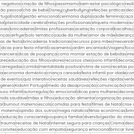
 negativos
criação de filhos
pessimismo
bem-estar psicológico
resil
ção pessoal
chá de bebé
Disney
cyberbullying
refeições práticas
dec
rtugal
natal
gestão emocional
cerimónia dupla
saúde feminina
caça
tal
plasticidade cerebral
relações profissionais
etiqueta moderna
au
íveis
brincadeiras
limites profissionais
aceitação corporal
bacalhau
anças
airfryer
bolo temático
saúde da mulher
amor de mãe
lideranç
as de festa
brincadeiras tradicionais
recursos para mães
mesversár
o
dicas para festa infantil
casamento
jardim encantado
Viagens
foco
inanceira
dicas de poupança
como montar estação de bebidas
int
ares
educação dos filhos
valores
recursos úteis
sono infantil
decoraç
carregadas
comida
mentalidade positiva
rotina de sono
receitas p
ia
economia doméstica
criança cansada
festa infantil por idade
con
 de eventos
quiz interativo
receitas saudáveis
refeições rápidas
verã
 gênero
KidsArt Portugal
medo da desaprovação
comunicação
rotin
uso infantil
autorregulação emocional
dicas para mulheres
decora
ida saudável
mães e filhos
educação alimentar
organização pesso
ar
burnout materno
escola
comidas para festa
filmes de Natal
crise
 materna
opinião dos outros
magia natalícia
férias económicas
brin
s
educação consciente
poupança familiar
diversão
gestão do stres
trauma
receitas de Natal
internet segura para crianças
Crisma
desa
 convites
educação com empatia
segurança emocional
brincar livre