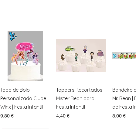
Visualização rápida
Visualização rápida
Visualiz
Topo de Bolo
Toppers Recortados
Bandeirol
Personalizado Clube
Mister Bean para
Mr. Bean |
Winx | Festa Infantil
Festa Infantil
de Festa In
Preço
Preço
Preço
9,80 €
4,40 €
8,00 €