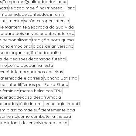
s
Tempo de Qualidade
criar laços
nças
relação mãe-filho
Princesa Tiana
a maternidade
conteúdos infantis
antil menino
verão europeu intenso
Ele Mantém-te Separada da Sua Vida
o para dois aniversariantes
natureza
a personalizada
tradição portuguesa
ória emocional
dicas de aniversário
áscoa
organização no trabalho
 de decisões
decoração futebol
ismo
como poupar na festa
versário
lembrancinhas caseiras
aternidade e carreira
Concha Batismal
l infantil
Temas por Faixa Etária
a feminina
metas holísticas
TPM
 identidade
casa desarrumada
ocurados
tédio infantil
tecnologia infantil
sem plástico
mãe suficientemente boa
asamento
como combater a tristeza
ne infantil
desenvolvimento social