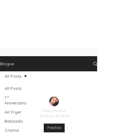
Blogue
All Posts
All Posts
1.º
Aniversário
Mady Moreira
Air Fryer
10 de out. de 2024
Batizado
Festas
Crisma