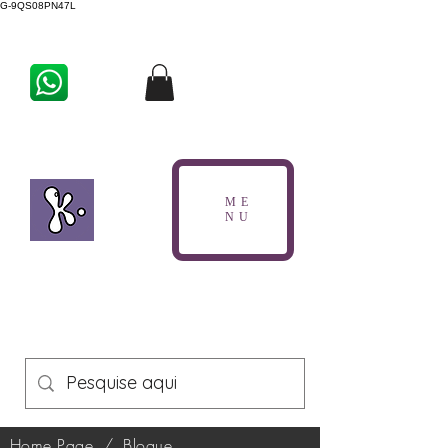
G-9QS08PN47L
ME
NU
Home Page
/
Blogue