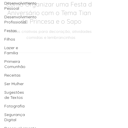
Como Organizar uma Festa de
Desenvolvimento
Pessoal
Aniversário com o Tema Tiana
Desenvolvimento
da Princesa e o Sapo
Profissional
Festas
Ideias criativas para decoração, atividades,
comidas e lembrancinhas
Filhos
Lazer e
Família
Primeira
Comunhão
Receitas
Ser Mulher
Sugestões
de Textos
Fotografia
Segurança
Digital