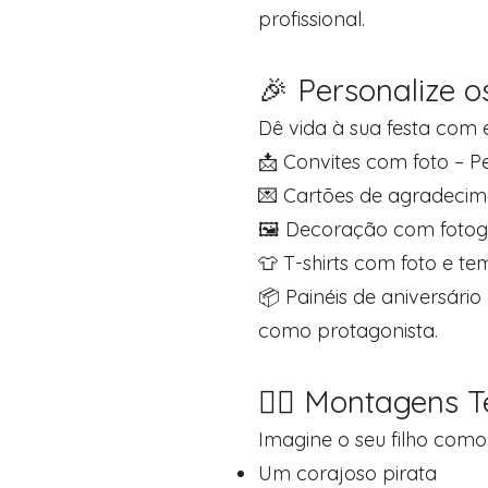
profissional.
🎉 Personalize o
Dê vida à sua festa com e
📩 Convites com foto – P
💌 Cartões de agradecime
🖼️ Decoração com fotogr
👕 T-shirts com foto e t
📦 Painéis de aniversário
como protagonista.
🦸‍♀️ Montagens 
Imagine o seu filho como
Um corajoso pirata