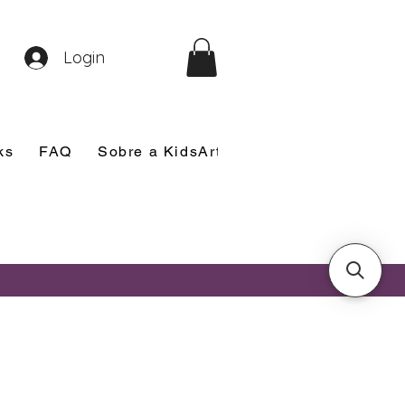
Login
ks
FAQ
Sobre a KidsArt
Sobre Mim
Nosso