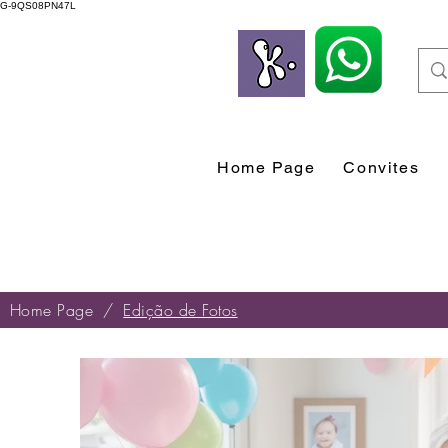
G-9QS08PN47L
Home Page
Convites
Home Page
/
Edição de Fotos