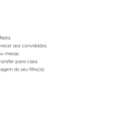
esta.
erecer aos convidados.
ou mesas.
ransfer para casa.
magem do seu filho(a)