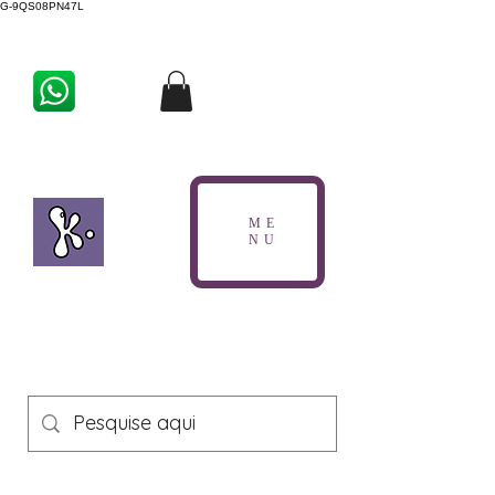
G-9QS08PN47L
ME
NU