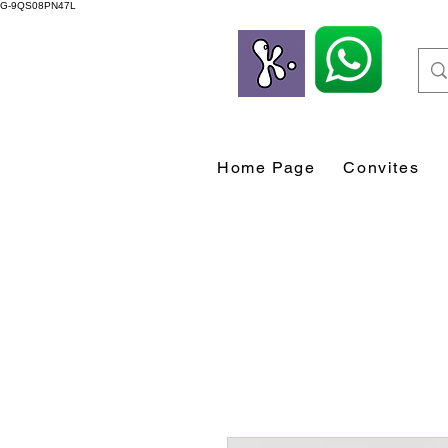
G-9QS08PN47L
Home Page
Convites