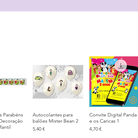
s Parabéns
ação rápida
Autocolantes para
Visualização rápida
Convite Digital Panda
Visualização rápida
 Decoração
balões Mister Bean 2
e os Caricas 1
fantil
Preço
Preço
5,40 €
4,70 €