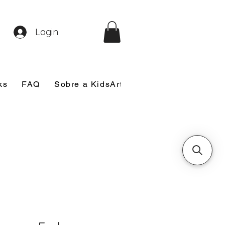
Login
ks
FAQ
Sobre a KidsArt
Sobre Mim
Nosso