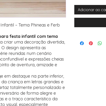
Adicionar ao ca
Infantil – Tema Phineas e Ferb
ara festa infantil com tema
ra criar uma decoração divertida,
a. O design apresenta as
érie reunidas num cenário
nconfundível e expressões cheias
pírito de aventura, amizade e
e em destaque na parte inferior,
a criança em letras grandes e
rtaz totalmente personalizado e
aniversário de forma alegre e
as e o traço característico da
to visual, especialmente