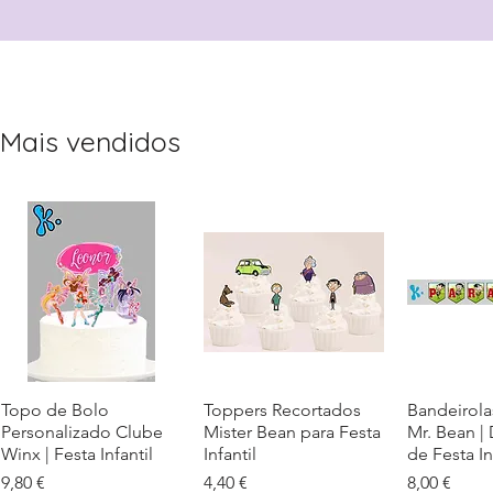
Mais vendidos
Topo de Bolo
Visualização rápida
Toppers Recortados
Visualização rápida
Bandeirola
Visualiz
Personalizado Clube
Mister Bean para Festa
Mr. Bean |
Winx | Festa Infantil
Infantil
de Festa In
Preço
Preço
Preço
9,80 €
4,40 €
8,00 €