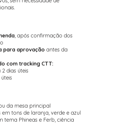
ivos, sem necessidade de
onais.
menda
, após confirmação dos
ão
da para aprovação
antes da
do com tracking CTT:
 2 dias úteis
 úteis
ou da mesa principal
m tons de laranja, verde e azul
 tema Phineas e Ferb, ciência