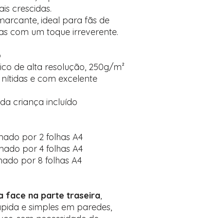
is crescidas.
arcante, ideal para fãs de
tas com um toque irreverente.
o
ico de alta resolução, 250g/m²
 nítidas e com excelente
a criança incluído
mado por 2 folhas A4
mado por 4 folhas A4
mado por 8 folhas A4
la face na parte traseira
,
ápida e simples em paredes,