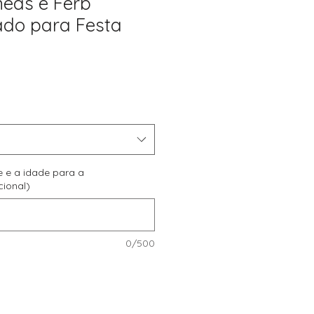
neas e Ferb
ado para Festa
reço
romocional
e e a idade para a
cional)
0/500