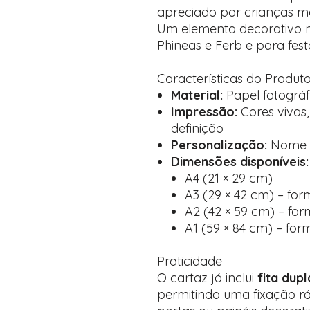
apreciado por crianças ma
Um elemento decorativo m
Phineas e Ferb e para fes
Características do Produt
Material:
Papel fotográf
Impressão:
Cores vivas,
definição
Personalização:
Nome d
Dimensões disponíveis:
A4 (21 × 29 cm)
A3 (29 × 42 cm) – for
A2 (42 × 59 cm) – for
A1 (59 × 84 cm) – for
Praticidade
O cartaz já inclui
fita dup
permitindo uma fixação r