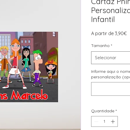
Cartaz Phi
Personaliz
Infantil
P
A partir de
3,90€
p
Tamanho
*
Selecionar
Informe aqui o nom
personalização (op
Quantidade
*