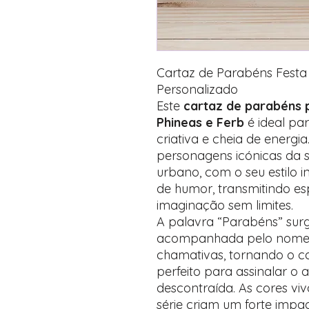
Cartaz de Parabéns Festa 
Personalizado
Este
cartaz de parabéns p
Phineas e Ferb
é ideal pa
criativa e cheia de energi
personagens icónicas da s
urbano, com o seu estilo i
de humor, transmitindo es
imaginação sem limites.
A palavra “Parabéns” surg
acompanhada pelo nome d
chamativas, tornando o ca
perfeito para assinalar o 
descontraída. As cores viv
série criam um forte impac