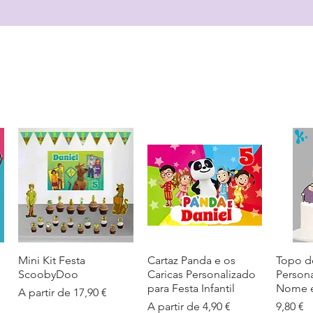
Mini Kit Festa
Visualização rápida
Cartaz Panda e os
Visualização rápida
Topo d
Visua
ScoobyDoo
Caricas Personalizado
Person
para Festa Infantil
Nome e
Preço promocional
A partir de
17,90 €
Preço promocional
Preço
A partir de
4,90 €
9,80 €