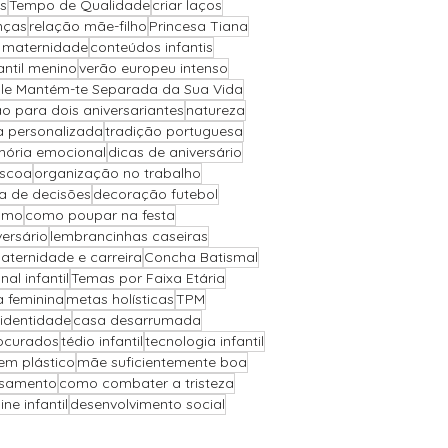
s
Tempo de Qualidade
criar laços
nças
relação mãe-filho
Princesa Tiana
a maternidade
conteúdos infantis
antil menino
verão europeu intenso
Ele Mantém-te Separada da Sua Vida
o para dois aniversariantes
natureza
a personalizada
tradição portuguesa
ória emocional
dicas de aniversário
áscoa
organização no trabalho
 de decisões
decoração futebol
ismo
como poupar na festa
versário
lembrancinhas caseiras
aternidade e carreira
Concha Batismal
l infantil
Temas por Faixa Etária
a feminina
metas holísticas
TPM
 identidade
casa desarrumada
ocurados
tédio infantil
tecnologia infantil
sem plástico
mãe suficientemente boa
asamento
como combater a tristeza
ne infantil
desenvolvimento social