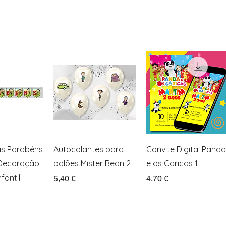
ação rápida
Visualização rápida
Visualização rápida
as Parabéns
Autocolantes para
Convite Digital Panda
 Decoração
balões Mister Bean 2
e os Caricas 1
fantil
Preço
Preço
5,40 €
4,70 €