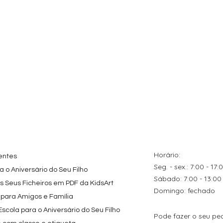
ação rápida
Visualização rápida
Visualização rápida
tes
Topo de Bolo
Kit de Festa Só Um
zados
Octonautas
Bolinho 1 Lego Friend
s Caricas
Personalizado com
Preço promocional
A partir de
29,00 €
s de Festa
Nome
Preço
9,80 €
Horário:
entes
Seg. - sex.: 7:00 - 17:
 o Aniversário do Seu Filho
​​Sábado: 7:00 - 13:00
os Seus Ficheiros em PDF da KidsArt
​Domingo: fechado
 para Amigos e Família
cola para o Aniversário do Seu Filho
Pode fazer o seu pe