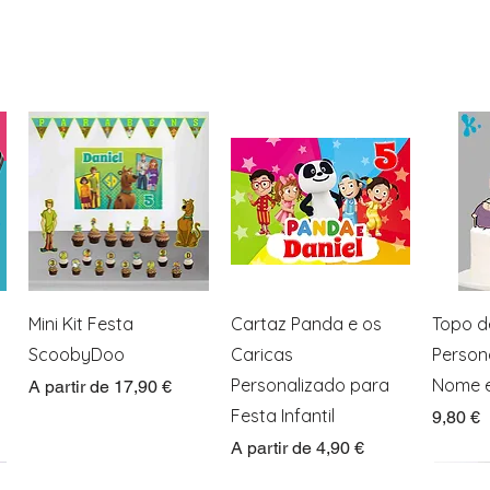
Visualização rápida
Visualização rápida
Visua
Mini Kit Festa
Cartaz Panda e os
Topo d
ScoobyDoo
Caricas
Person
Personalizado para
Nome e
Preço promocional
A partir de
17,90 €
Festa Infantil
Preço
9,80 €
Preço promocional
A partir de
4,90 €