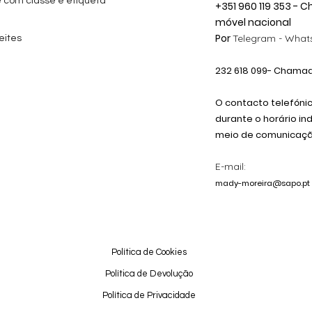
e com classe e etiqueta
+351 960 119 353 -
móvel nacional
Por
Telegram -
Whats
eites
232 618
099
- Chamada
O contacto telefóni
durante o horário in
meio de comunicação
E-mail:
mady-moreira@sapo.pt
Política de Cookies
Política de Devolução
Política de Privacidade