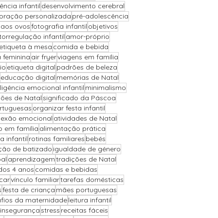
iência infantil
desenvolvimento cerebral
oração personalizada
pré-adolescência
 aos ovos
fotografia infantil
objetivos
torregulação infantil
amor-próprio
etiqueta à mesa
comida e bebida
a feminina
air fryer
viagens em família
io
etiqueta digital
padrões de beleza
educação digital
memórias de Natal
eligência emocional infantil
minimalismo
ões de Natal
significado da Páscoa
ortuguesas
organizar festa infantil
exão emocional
atividades de Natal
o em família
alimentação prática
a infantil
rotinas familiares
bebés
ção de batizado
igualdade de género
al
aprendizagem
tradições de Natal
 dos 4 anos
comidas e bebidas
car
vínculo familiar
tarefas domésticas
s
festa de criança
mães portuguesas
fios da maternidade
leitura infantil
insegurança
stress
receitas fáceis