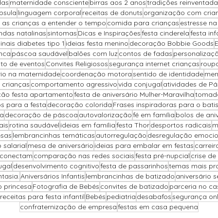
das
maternidade consciente
birras aos 2 anos
tradições reinventada
psula
linguagem corporal
receitas de donuts
organização com cria
 as crianças a entender o tempo
comida para crianças
estresse n
ndas natalinas
sintomas
Dicas e Inspirações
festa cinderela
festa inf
sinais diabetes tipo 1
ideias festa menino
decoração Bobbie Goods
nca
páscoa saudável
balões com luz
contos de fadas
personalizaçã
to de eventos
Convites Religiosos
segurança internet crianças
roup
brio na maternidade
coordenação motora
sentido de identidade
mem
 crianças
comportamento agressivo
vida conjugal
atividades de P
ão festa apartamento
festa de aniversário Mulher-Maravilha
tomada
s para a festa
decoração colorida
Frases inspiradoras para o bat
pa
decoração de páscoa
autovalorização
fé em família
bolos de ani
ais
rotina saudável
ideias em família
festa Thor
desportos radicais
m
sas
lembrancinhas temáticas
autorregulação
desregulação emociona
salarial
mesa de aniversário
ideias para embalar em festas
carreir
 conectam
comparação nas redes sociais
festa pré-nupcial
crise de
ugal
desenvolvimento cognitivo
festa de passarinhos
temas mais pr
ntasia.
Aniversários Infantis
lembrancinhas de batizado
aniversário 
o princesa
Fotografia de Bebés
convites de batizado
parceria no c
receitas para festa infantil
Bebés
pediatria
desabafos
segurança onli
confraternização de empresa
festas em casa pequena