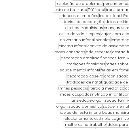
resolução de problemas
pensamentos
festa de batizado
DIY Natal
transforma
crianças e emoções
festa infantil Po
ideias de decoração
ideias de Na
direitos trabalhistas
crianças sens
estilo de vida simples
viajar com cri
aniversário infantil simples
lembranç
cinema infantil
convite de aniversári
mães cansadas
adolescentes
gestão f
decoração natalícia
finanças famili
tradições familiares
mães sobre
saúde mental infantil
férias em famíl
decoração caseira
organização
tradições de natal
igualdade de
limites pessoais
literacia mediática
ab
mães ocupadas
nutrição infantil
com
ansiedade
organização famili
organização doméstica
saúde mental
ideias de festa infantil
boas maneira
relacionamento
estímulo cognitivo
mulheres no trabalho
ideias para