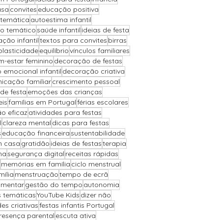
asa
convites
educação positiva
 temática
autoestima infantil
io temático
saúde infantil
ideias de festa
ção infantil
textos para convites
birras
plasticidade
equilíbrio
vínculos familiares
m-estar feminino
decoração de festas
 emocional infantil
decoração criativa
icação familiar
crescimento pessoal
de festa
emoções das crianças
eis
famílias em Portugal
férias escolares
o eficaz
atividades para festas
l
clareza mental
dicas para festas
s
educação financeira
sustentabilidade
m casa
gratidão
ideias de festas
terapia
ha
segurança digital
receitas rápidas
memórias em família
ciclo menstrual
ília
menstruação
tempo de ecrã
imentar
gestão do tempo
autonomia
s temáticas
YouTube Kids
dizer não
des criativas
festas infantis Portugal
resença parental
escuta ativa