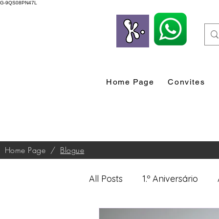
G-9QS08PN47L
Home Page
Convites
Home Page
/
Blogue
All Posts
1.º Aniversário
Desenvolvimento Profissio