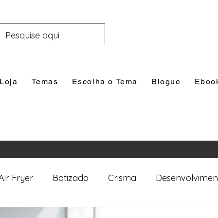
Loja
Temas
Escolha o Tema
Blogue
Eboo
Air Fryer
Batizado
Crisma
Desenvolvimen
nal
Festas
Filhos
Lazer e Família
Prim