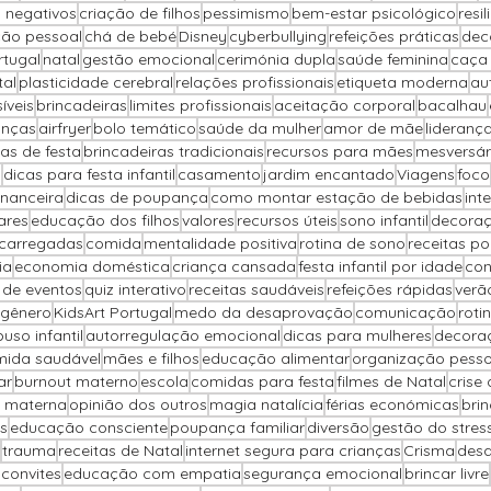
 negativos
criação de filhos
pessimismo
bem-estar psicológico
resil
ção pessoal
chá de bebé
Disney
cyberbullying
refeições práticas
dec
rtugal
natal
gestão emocional
cerimónia dupla
saúde feminina
caça
tal
plasticidade cerebral
relações profissionais
etiqueta moderna
au
íveis
brincadeiras
limites profissionais
aceitação corporal
bacalhau
anças
airfryer
bolo temático
saúde da mulher
amor de mãe
lideranç
as de festa
brincadeiras tradicionais
recursos para mães
mesversár
o
dicas para festa infantil
casamento
jardim encantado
Viagens
foco
inanceira
dicas de poupança
como montar estação de bebidas
int
ares
educação dos filhos
valores
recursos úteis
sono infantil
decoraç
carregadas
comida
mentalidade positiva
rotina de sono
receitas p
ia
economia doméstica
criança cansada
festa infantil por idade
con
 de eventos
quiz interativo
receitas saudáveis
refeições rápidas
verã
 gênero
KidsArt Portugal
medo da desaprovação
comunicação
rotin
uso infantil
autorregulação emocional
dicas para mulheres
decora
ida saudável
mães e filhos
educação alimentar
organização pesso
ar
burnout materno
escola
comidas para festa
filmes de Natal
crise
 materna
opinião dos outros
magia natalícia
férias económicas
brin
s
educação consciente
poupança familiar
diversão
gestão do stres
trauma
receitas de Natal
internet segura para crianças
Crisma
desa
 convites
educação com empatia
segurança emocional
brincar livre