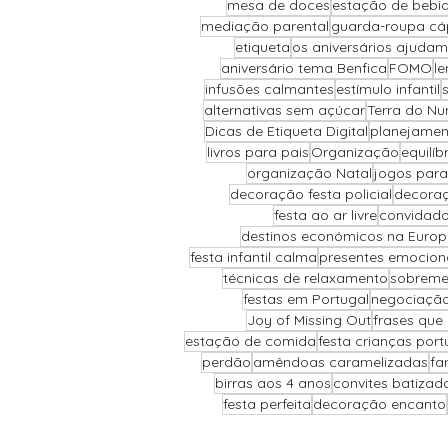
mesa de doces
estação de bebi
mediação parental
guarda-roupa cá
etiqueta
os aniversários ajudam
aniversário tema Benfica
FOMO
le
infusões calmantes
estímulo infantil
alternativas sem açúcar
Terra do Nu
Dicas de Etiqueta Digital
planejamen
livros para pais
Organização
equilí
organização Natal
jogos para
decoração festa policial
decoraç
festa ao ar livre
convidado
destinos económicos na Euro
festa infantil calma
presentes emocion
técnicas de relaxamento
sobreme
festas em Portugal
negociação 
Joy of Missing Out
frases que
estação de comida
festa crianças port
perdão
amêndoas caramelizadas
fa
birras aos 4 anos
convites batizad
festa perfeita
decoração encanto