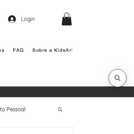
Login
ks
FAQ
Sobre a KidsArt
Sobre Mim
Nosso
to Pessoal
eira Comunhão