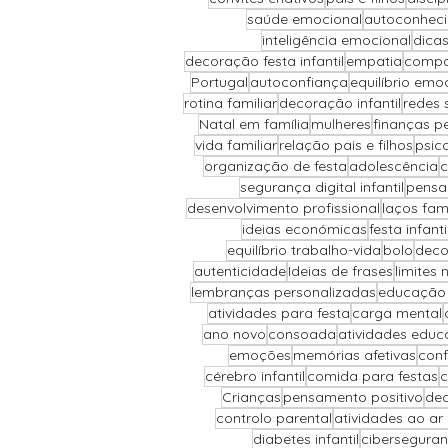
saúde emocional
autoconhec
inteligência emocional
dicas
decoração festa infantil
empatia
compor
Portugal
autoconfiança
equilíbrio emo
rotina familiar
decoração infantil
redes 
Natal em família
mulheres
finanças p
vida familiar
relação pais e filhos
psic
organização de festa
adolescência
c
segurança digital infantil
pensa
desenvolvimento profissional
laços fami
ideias económicas
festa infant
equilíbrio trabalho-vida
bolo
deco
autenticidade
Ideias de frases
limites 
lembranças personalizadas
educação 
atividades para festa
carga mental
ano novo
consoada
atividades educ
emoções
memórias afetivas
conf
cérebro infantil
comida para festas
c
Crianças
pensamento positivo
dec
controlo parental
atividades ao ar l
diabetes infantil
cibersegura