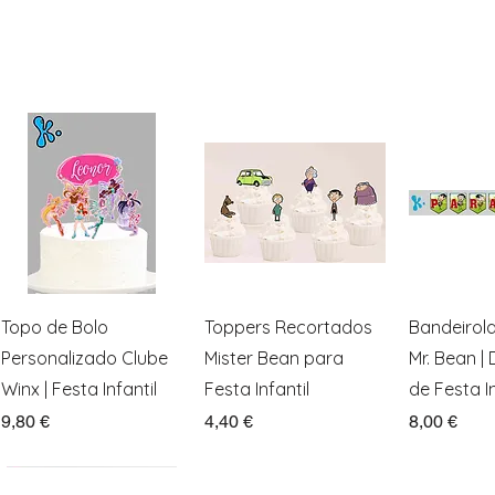
Visualização rápida
Visualização rápida
Visualiz
Topo de Bolo
Toppers Recortados
Bandeirol
Personalizado Clube
Mister Bean para
Mr. Bean |
Winx | Festa Infantil
Festa Infantil
de Festa In
Preço
Preço
Preço
9,80 €
4,40 €
8,00 €