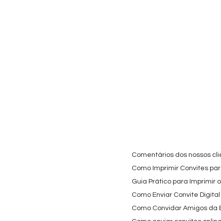
Visualização rápida
Visualização rápida
Visualiz
Cartaz Phineas e Ferb
Topo de Bolo Phineas
Autocolan
Personalizado para
e Ferb Personalizado |
Personali
Festa Infantil
Nome e Idade
Panda e o
para Copo
Preço promocional
Preço
A partir de
3,90 €
9,80 €
Preço
4,40 €
Comentários dos nossos cli
Como Imprimir Convites para
Guia Prático para Imprimir 
Como Enviar Convite Digital
Como Convidar Amigos da Es