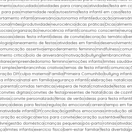
imento
autocuidado
atividades para crianças
atividades
festa em c
 para pais
maternidade real
autoestima
festa infantil em casa
festa
tamento infantil
aniversário
autonomia infantil
educação
aniversár
cional
mães
produtividade
neurociência
dicas práticas
Dicas
alimenta
sociais
organização
neurociência infantil
consumo consciente
neuro
essoais
ideias festa infantil
ideias de convite
decoração temática
be
ologia
planeamento de festas
atividades em família
desenvolvimento
omunicação assertiva
empoderamento feminino
mindfulness
comun
mento crítico
bolo de aniversário
motivação
bullying
lembrancinhas 
liares
empreendedorismo feminino
emoções infantis
limites saudáv
il simples
lembrancinhas criativas
temas de festa infantil
comunicaçã
ração DIY
culpa materna
Família
Primeira Comunhão
bullying infanti
na infância
natal em família
segurança infantil
celebrações natalícia
parental
comidas temáticas
véspera de Natal
criatividade
festas e
convites digitais
convites de festa
presentes de Natal
dicas de cozin
ativas
convite personalizado
férias de verão
ideias para festa infantil
iança
ideias para festas
regulação emocional
carreira
tempo em fam
riatividade infantil
DIY
conciliação
gatilhos emocionais
introdução al
oração ecológica
textos para convite
decoração sustentável
festa
ivre
gestão doméstica
crianças pequenas
pós-parto
rotinas
ativida
nça
limites infantis
exercício físico
bem-estar familiar
festa divertida
p