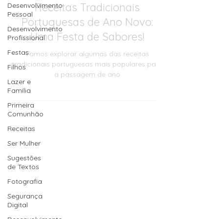
Receitas Tradicionais
Desenvolvimento
Pessoal
Portuguesas de Ano Novo:
Desenvolvimento
Uma Festa de Sabores!
Profissional
Festas
Vamos explorar algumas das receitas
tradicionais portuguesas mais populares para
Filhos
a passagem de ano
Lazer e
Família
Primeira
Comunhão
Receitas
Ser Mulher
Sugestões
de Textos
Fotografia
Segurança
Digital