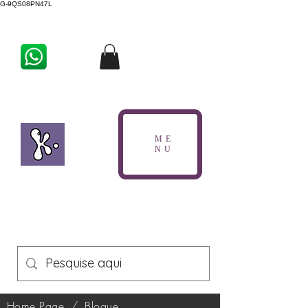
G-9QS08PN47L
ME
NU
Home Page
/
Blogue