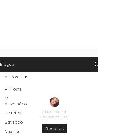
Blogue
All Posts
All Posts
1.º
Aniversário
Mady Moreira
Air Fryer
2 de dez. de 2024
Batizado
Receitas
Crisma