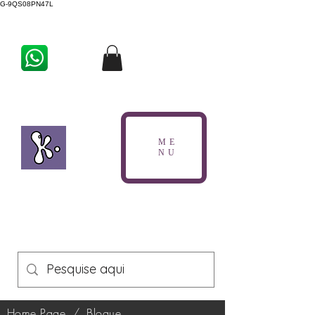
G-9QS08PN47L
ME
NU
Home Page
/
Blogue