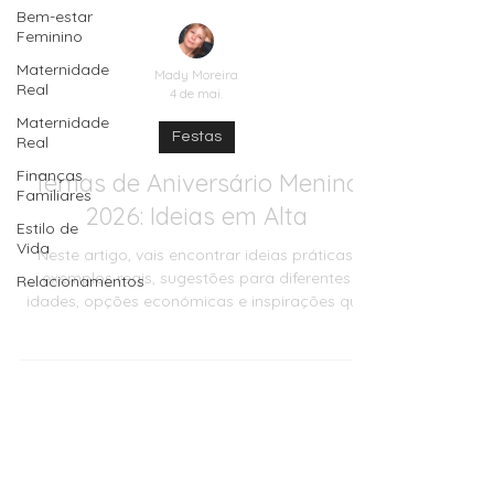
Bem-estar
Feminino
Maternidade
Real
Maternidade
Real
Mady Moreira
4 de mai.
Finanças
Familiares
Festas
Estilo de
Vida
Temas de Aniversário Menino
Relacionamentos
2026: Ideias em Alta
Neste artigo, vais encontrar ideias práticas,
exemplos reais, sugestões para diferentes
idades, opções económicas e inspirações que
funcionam muito bem em casas portuguesas,
salões pequenos, jardins, quintais, parques ou
espaços alugados. O objetivo é simples:
ajudar-te a escolher um tema bonito,
memorável e viável, sem perder o essencial que