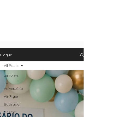
Blogue
All Posts
All Posts
1.º
Aniversário
Air Fryer
Batizado
Crisma