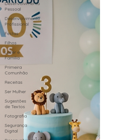
Desenvolvimento
Pessoal
Desenvolvimento
Profissional
Festas
Filhos
Lazer e
Família
Primeira
Comunhão
Receitas
Ser Mulher
Sugestões
de Textos
Fotografia
Segurança
Digital