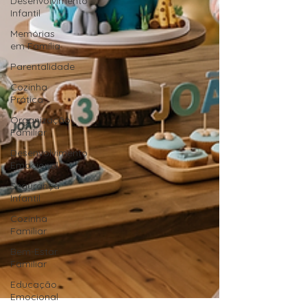
Desenvolvimento
Infantil
Memórias
em Família
Parentalidade
Cozinha
Prática
Organização
Familiar
Desenvolvimento
Emocional
Segurança
Infantil
Cozinha
Familiar
Bem-Estar
Familiar
Educação
Emocional