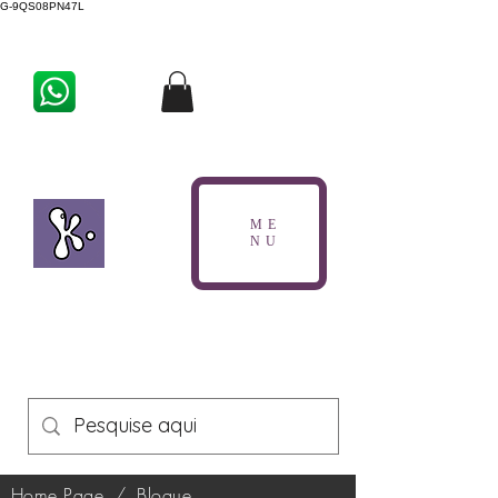
G-9QS08PN47L
ME
NU
Home Page
/
Blogue