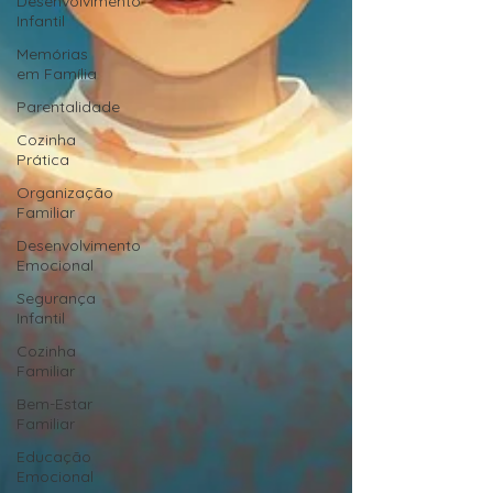
Desenvolvimento
Infantil
Memórias
em Família
Parentalidade
Cozinha
Prática
Organização
Familiar
Desenvolvimento
Emocional
Segurança
Infantil
Cozinha
Familiar
Bem-Estar
Familiar
Educação
Emocional