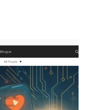
Blogue
All Posts
All Posts
1.º
Aniversário
Air Fryer
Batizado
Crisma