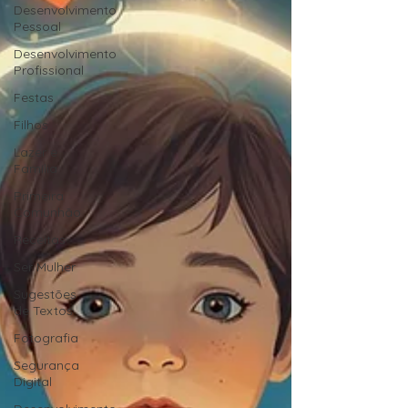
Desenvolvimento
Pessoal
Desenvolvimento
Profissional
Festas
Filhos
Lazer e
Família
Primeira
Comunhão
Receitas
Ser Mulher
Sugestões
de Textos
Fotografia
Segurança
Digital