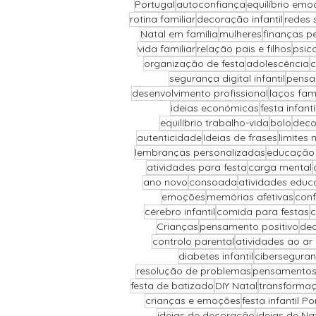
Portugal
autoconfiança
equilíbrio emo
rotina familiar
decoração infantil
redes 
Natal em família
mulheres
finanças p
vida familiar
relação pais e filhos
psic
organização de festa
adolescência
c
segurança digital infantil
pensa
desenvolvimento profissional
laços fami
ideias económicas
festa infant
equilíbrio trabalho-vida
bolo
deco
autenticidade
Ideias de frases
limites 
lembranças personalizadas
educação 
atividades para festa
carga mental
ano novo
consoada
atividades educ
emoções
memórias afetivas
conf
cérebro infantil
comida para festas
c
Crianças
pensamento positivo
dec
controlo parental
atividades ao ar l
diabetes infantil
cibersegura
resolução de problemas
pensamentos
festa de batizado
DIY Natal
transforma
crianças e emoções
festa infantil Po
ideias de decoração
ideias de Na