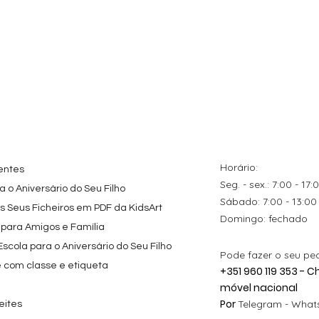
ação rápida
Visualização rápida
Visualização rápida
tes
Topo de Bolo
Kit de Festa Só Um
zados
Octonautas
Bolinho 1 Lego Friend
s Caricas
Personalizado com
Preço promocional
A partir de
29,00 €
s de Festa
Nome
Preço
9,80 €
Horário:
entes
Seg. - sex.: 7:00 - 17:
 o Aniversário do Seu Filho
​​Sábado: 7:00 - 13:00
os Seus Ficheiros em PDF da KidsArt
​Domingo: fechado
 para Amigos e Família
cola para o Aniversário do Seu Filho
Pode fazer o seu pe
e com classe e etiqueta
+351 960 119 353 -
móvel nacional
Por
Telegram -
Whats
eites