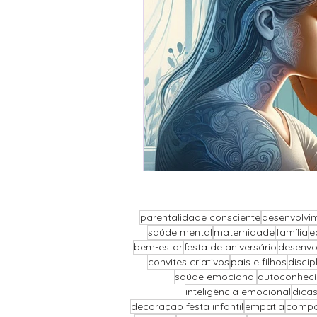
parentalidade consciente
desenvolvim
saúde mental
maternidade
família
e
bem-estar
festa de aniversário
desenvo
convites criativos
pais e filhos
discip
saúde emocional
autoconhec
inteligência emocional
dicas
decoração festa infantil
empatia
compor