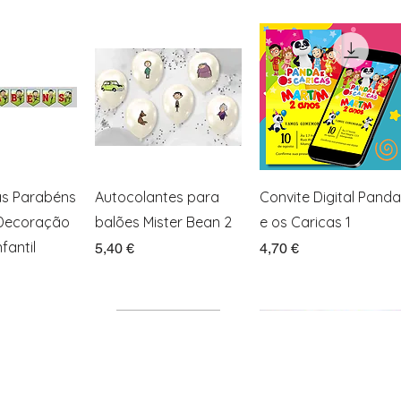
ação rápida
Visualização rápida
Visualização rápida
as Parabéns
Autocolantes para
Convite Digital Panda
 Decoração
balões Mister Bean 2
e os Caricas 1
fantil
Preço
Preço
5,40 €
4,70 €