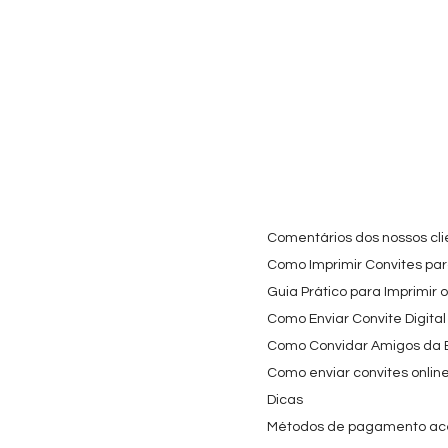
Visualização rápida
Visualização rápida
Visualiz
Cartaz Phineas e Ferb
Topo de Bolo Phineas
Autocolan
Personalizado para
e Ferb Personalizado |
Personali
Festa Infantil
Nome e Idade
Panda e o
para Copo
Preço promocional
Preço
A partir de
3,90 €
9,80 €
Preço
4,40 €
Comentários dos nossos cli
Como Imprimir Convites para
Guia Prático para Imprimir 
Como Enviar Convite Digital
Como Convidar Amigos da Es
Como enviar convites onlin
Dicas
Métodos de pagamento ac