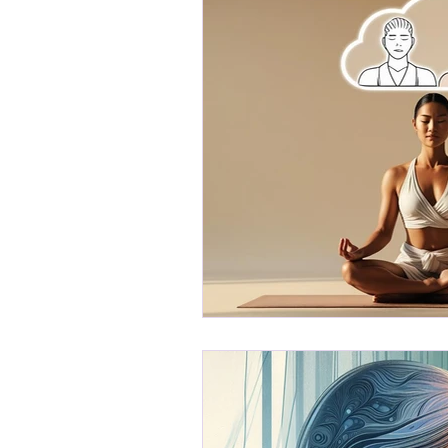
Receitas
Ser Mulher
Desenvolvimento Infantil
Organização Familiar
Bem-Estar Familiar
Ed
Maternidade Real
Fina