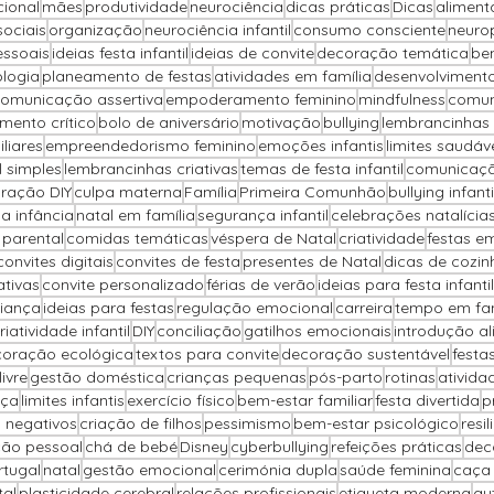
cional
mães
produtividade
neurociência
dicas práticas
Dicas
alimenta
sociais
organização
neurociência infantil
consumo consciente
neuro
essoais
ideias festa infantil
ideias de convite
decoração temática
be
ologia
planeamento de festas
atividades em família
desenvolvimento
omunicação assertiva
empoderamento feminino
mindfulness
comun
mento crítico
bolo de aniversário
motivação
bullying
lembrancinhas 
liares
empreendedorismo feminino
emoções infantis
limites saudáv
il simples
lembrancinhas criativas
temas de festa infantil
comunicaçã
ração DIY
culpa materna
Família
Primeira Comunhão
bullying infanti
na infância
natal em família
segurança infantil
celebrações natalícia
parental
comidas temáticas
véspera de Natal
criatividade
festas e
convites digitais
convites de festa
presentes de Natal
dicas de cozin
ativas
convite personalizado
férias de verão
ideias para festa infantil
iança
ideias para festas
regulação emocional
carreira
tempo em fam
riatividade infantil
DIY
conciliação
gatilhos emocionais
introdução al
oração ecológica
textos para convite
decoração sustentável
festa
ivre
gestão doméstica
crianças pequenas
pós-parto
rotinas
ativida
nça
limites infantis
exercício físico
bem-estar familiar
festa divertida
p
 negativos
criação de filhos
pessimismo
bem-estar psicológico
resil
ção pessoal
chá de bebé
Disney
cyberbullying
refeições práticas
dec
rtugal
natal
gestão emocional
cerimónia dupla
saúde feminina
caça
tal
plasticidade cerebral
relações profissionais
etiqueta moderna
au