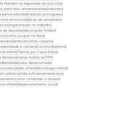
Ele Mantém-te Separada da Sua Vida
o para dois aniversariantes
natureza
a personalizada
tradição portuguesa
ória emocional
dicas de aniversário
áscoa
organização no trabalho
 de decisões
decoração futebol
ismo
como poupar na festa
versário
lembrancinhas caseiras
aternidade e carreira
Concha Batismal
l infantil
Temas por Faixa Etária
a feminina
metas holísticas
TPM
 identidade
casa desarrumada
ocurados
tédio infantil
tecnologia infantil
sem plástico
mãe suficientemente boa
asamento
como combater a tristeza
ne infantil
desenvolvimento social