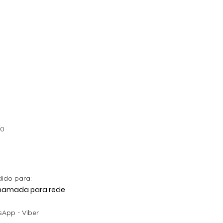
Visualização rápida
Visualização rápida
Visua
Cartaz Infantil
Figuras de Mesa
Autoco
s
Personalizado
Phineas e Ferb –
balões
Barbapapa com
Decoração Criativa e
Preço
5,40 €
Nome
Divertida
Preço promocional
Preço promocional
A partir de
4,90 €
A partir de
12,00 €
00
dido para:
 Chamada para rede
App - Viber