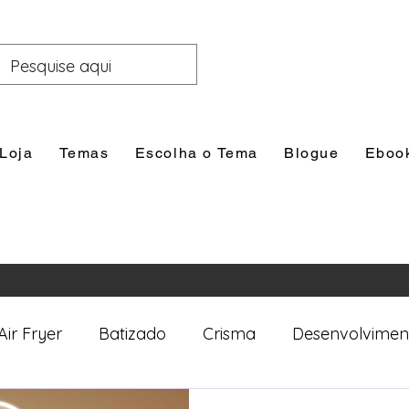
Loja
Temas
Escolha o Tema
Blogue
Eboo
Air Fryer
Batizado
Crisma
Desenvolvimen
nal
Festas
Filhos
Lazer e Família
Prim