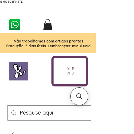
G-9QS08PN47L
Não trabalhamos com artigos prontos.
Produção: 5 dias úteis. Lembranças: mín. 6 unid.
ME
NU