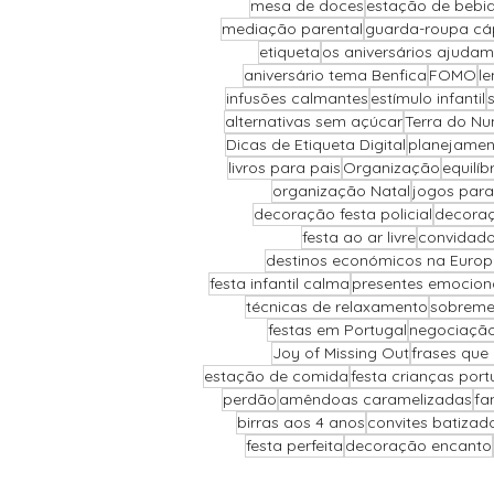
mesa de doces
estação de bebi
mediação parental
guarda-roupa cá
etiqueta
os aniversários ajudam
aniversário tema Benfica
FOMO
le
infusões calmantes
estímulo infantil
alternativas sem açúcar
Terra do Nu
Dicas de Etiqueta Digital
planejamen
livros para pais
Organização
equilí
organização Natal
jogos para
decoração festa policial
decoraç
festa ao ar livre
convidado
destinos económicos na Euro
festa infantil calma
presentes emocion
técnicas de relaxamento
sobreme
festas em Portugal
negociação 
Joy of Missing Out
frases que
estação de comida
festa crianças port
perdão
amêndoas caramelizadas
fa
birras aos 4 anos
convites batizad
festa perfeita
decoração encanto