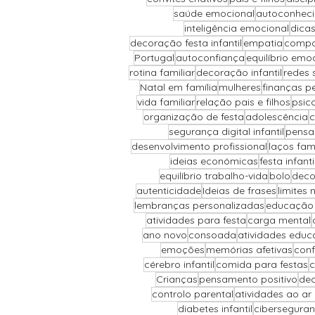
saúde emocional
autoconhec
inteligência emocional
dicas
decoração festa infantil
empatia
compor
Portugal
autoconfiança
equilíbrio emo
rotina familiar
decoração infantil
redes 
Natal em família
mulheres
finanças p
vida familiar
relação pais e filhos
psic
organização de festa
adolescência
c
segurança digital infantil
pensa
desenvolvimento profissional
laços fami
ideias económicas
festa infant
equilíbrio trabalho-vida
bolo
deco
autenticidade
Ideias de frases
limites 
lembranças personalizadas
educação 
atividades para festa
carga mental
ano novo
consoada
atividades educ
emoções
memórias afetivas
conf
cérebro infantil
comida para festas
c
Crianças
pensamento positivo
dec
controlo parental
atividades ao ar l
diabetes infantil
cibersegura