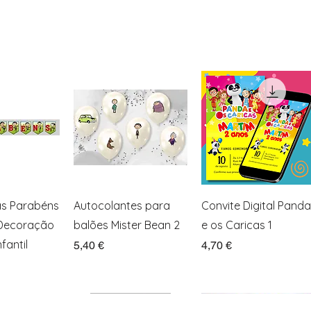
ação rápida
Visualização rápida
Visualização rápida
as Parabéns
Autocolantes para
Convite Digital Panda
 Decoração
balões Mister Bean 2
e os Caricas 1
fantil
Preço
Preço
5,40 €
4,70 €