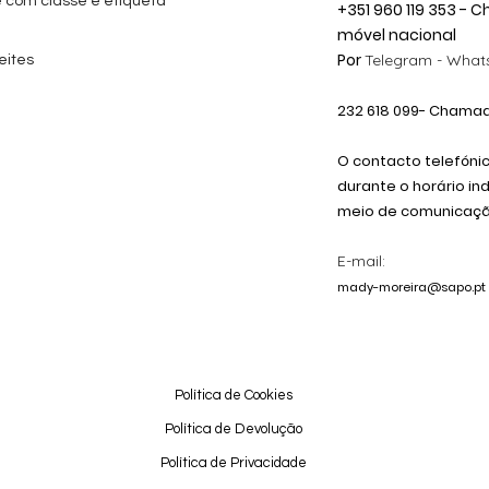
e com classe e etiqueta
+351 960 119 353 -
móvel nacional
Por
Telegram -
Whats
eites
232 618
099
- Chamada
O contacto telefóni
durante o horário in
meio de comunicação
E-mail:
mady-moreira@sapo.pt
Política de Cookies
Política de Devolução
Política de Privacidade