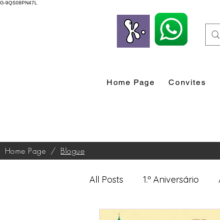
G-9QS08PN47L
Home Page
Convites
Home Page
/
Blogue
All Posts
1.º Aniversário
Desenvolvimento Profissio