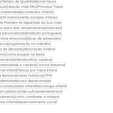
s
Tempo de Qualidade
criar laços
nças
relação mãe-filho
Princesa Tiana
a maternidade
conteúdos infantis
antil menino
verão europeu intenso
Ele Mantém-te Separada da Sua Vida
o para dois aniversariantes
natureza
a personalizada
tradição portuguesa
ória emocional
dicas de aniversário
áscoa
organização no trabalho
 de decisões
decoração futebol
ismo
como poupar na festa
versário
lembrancinhas caseiras
aternidade e carreira
Concha Batismal
l infantil
Temas por Faixa Etária
a feminina
metas holísticas
TPM
 identidade
casa desarrumada
ocurados
tédio infantil
tecnologia infantil
sem plástico
mãe suficientemente boa
asamento
como combater a tristeza
ne infantil
desenvolvimento social