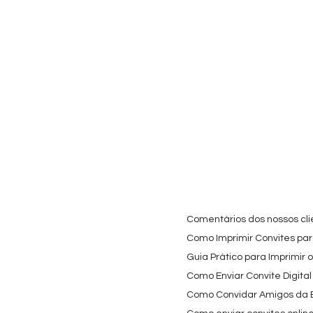
Visualização rápida
Visualização rápida
Visualiz
Cartaz Phineas e Ferb
Topo de Bolo Phineas
Autocolan
Personalizado para
e Ferb Personalizado |
Personali
Festa Infantil
Nome e Idade
Panda e o
para Copo
Preço promocional
Preço
A partir de
3,90 €
9,80 €
Preço
4,40 €
Comentários dos nossos cli
Como Imprimir Convites para
Guia Prático para Imprimir 
Como Enviar Convite Digital
Como Convidar Amigos da Es