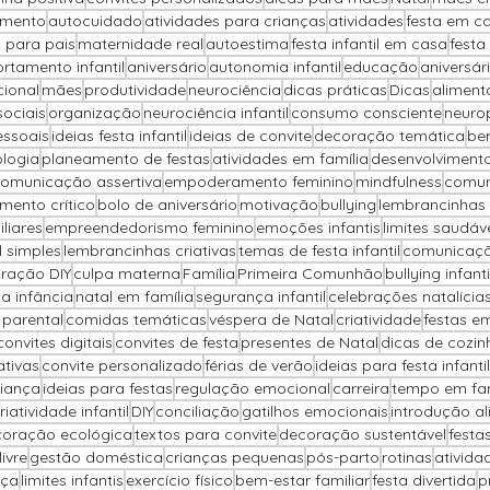
imento
autocuidado
atividades para crianças
atividades
festa em c
 para pais
maternidade real
autoestima
festa infantil em casa
festa
tamento infantil
aniversário
autonomia infantil
educação
aniversár
cional
mães
produtividade
neurociência
dicas práticas
Dicas
alimenta
sociais
organização
neurociência infantil
consumo consciente
neuro
essoais
ideias festa infantil
ideias de convite
decoração temática
be
ologia
planeamento de festas
atividades em família
desenvolvimento
omunicação assertiva
empoderamento feminino
mindfulness
comun
mento crítico
bolo de aniversário
motivação
bullying
lembrancinhas 
liares
empreendedorismo feminino
emoções infantis
limites saudáv
il simples
lembrancinhas criativas
temas de festa infantil
comunicaçã
ração DIY
culpa materna
Família
Primeira Comunhão
bullying infanti
na infância
natal em família
segurança infantil
celebrações natalícia
parental
comidas temáticas
véspera de Natal
criatividade
festas e
convites digitais
convites de festa
presentes de Natal
dicas de cozin
ativas
convite personalizado
férias de verão
ideias para festa infantil
iança
ideias para festas
regulação emocional
carreira
tempo em fam
riatividade infantil
DIY
conciliação
gatilhos emocionais
introdução al
oração ecológica
textos para convite
decoração sustentável
festa
ivre
gestão doméstica
crianças pequenas
pós-parto
rotinas
ativida
nça
limites infantis
exercício físico
bem-estar familiar
festa divertida
p