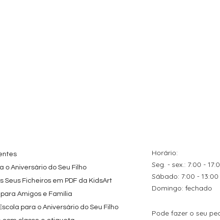
ação rápida
Visualização rápida
Visualização rápida
tes
Topo de Bolo
Kit de Festa Só Um
zados
Octonautas
Bolinho 1 Lego Friend
s Caricas
Personalizado com
Preço promocional
A partir de
29,00 €
s de Festa
Nome
Preço
9,80 €
Horário:
entes
Seg. - sex.: 7:00 - 17:
 o Aniversário do Seu Filho
​​Sábado: 7:00 - 13:00
os Seus Ficheiros em PDF da KidsArt
​Domingo: fechado
 para Amigos e Família
cola para o Aniversário do Seu Filho
Pode fazer o seu pe