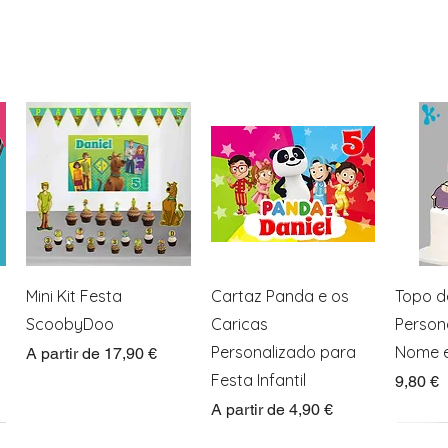
Visualização rápida
Visualização rápida
Visua
Mini Kit Festa
Cartaz Panda e os
Topo d
ScoobyDoo
Caricas
Person
Personalizado para
Nome e
Preço promocional
A partir de
17,90 €
Festa Infantil
Preço
9,80 €
Preço promocional
A partir de
4,90 €