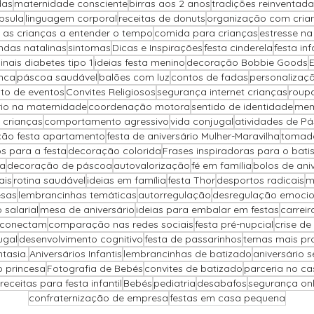
das
maternidade consciente
birras aos 2 anos
tradições reinventada
psula
linguagem corporal
receitas de donuts
organização com cria
 as crianças a entender o tempo
comida para crianças
estresse n
ndas natalinas
sintomas
Dicas e Inspirações
festa cinderela
festa inf
sinais diabetes tipo 1
ideias festa menino
decoração Bobbie Goods
nca
páscoa saudável
balões com luz
contos de fadas
personalizaçã
to de eventos
Convites Religiosos
segurança internet crianças
roup
brio na maternidade
coordenação motora
sentido de identidade
mem
 crianças
comportamento agressivo
vida conjugal
atividades de P
ão festa apartamento
festa de aniversário Mulher-Maravilha
tomada
s para a festa
decoração colorida
Frases inspiradoras para o bat
pa
decoração de páscoa
autovalorização
fé em família
bolos de ani
ais
rotina saudável
ideias em família
festa Thor
desportos radicais
m
sas
lembrancinhas temáticas
autorregulação
desregulação emociona
salarial
mesa de aniversário
ideias para embalar em festas
carreir
 conectam
comparação nas redes sociais
festa pré-nupcial
crise de
ugal
desenvolvimento cognitivo
festa de passarinhos
temas mais pr
ntasia.
Aniversários Infantis
lembrancinhas de batizado
aniversário 
o princesa
Fotografia de Bebés
convites de batizado
parceria no c
receitas para festa infantil
Bebés
pediatria
desabafos
segurança onli
confraternização de empresa
festas em casa pequena