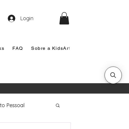
Login
ks
FAQ
Sobre a KidsArt
Sobre Mim
Nosso
to Pessoal
eira Comunhão