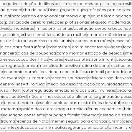
 negativos
criação de filhos
pessimismo
bem-estar psicológico
resil
ção pessoal
chá de bebé
Disney
cyberbullying
refeições práticas
dec
rtugal
natal
gestão emocional
cerimónia dupla
saúde feminina
caça
tal
plasticidade cerebral
relações profissionais
etiqueta moderna
au
íveis
brincadeiras
limites profissionais
aceitação corporal
bacalhau
anças
airfryer
bolo temático
saúde da mulher
amor de mãe
lideranç
as de festa
brincadeiras tradicionais
recursos para mães
mesversár
o
dicas para festa infantil
casamento
jardim encantado
Viagens
foco
inanceira
dicas de poupança
como montar estação de bebidas
int
ares
educação dos filhos
valores
recursos úteis
sono infantil
decoraç
carregadas
comida
mentalidade positiva
rotina de sono
receitas p
ia
economia doméstica
criança cansada
festa infantil por idade
con
 de eventos
quiz interativo
receitas saudáveis
refeições rápidas
verã
 gênero
KidsArt Portugal
medo da desaprovação
comunicação
rotin
uso infantil
autorregulação emocional
dicas para mulheres
decora
ida saudável
mães e filhos
educação alimentar
organização pesso
ar
burnout materno
escola
comidas para festa
filmes de Natal
crise
 materna
opinião dos outros
magia natalícia
férias económicas
brin
s
educação consciente
poupança familiar
diversão
gestão do stres
trauma
receitas de Natal
internet segura para crianças
Crisma
desa
 convites
educação com empatia
segurança emocional
brincar livre