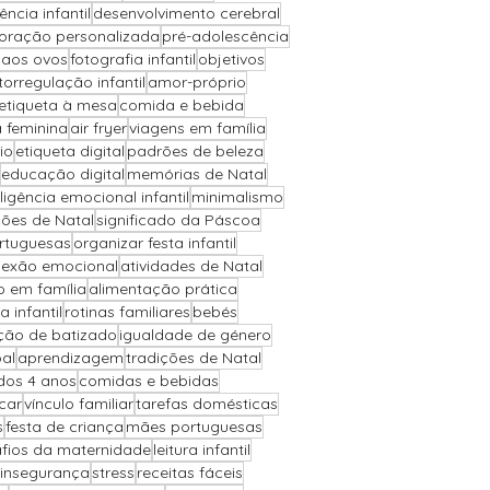
iência infantil
desenvolvimento cerebral
oração personalizada
pré-adolescência
 aos ovos
fotografia infantil
objetivos
torregulação infantil
amor-próprio
etiqueta à mesa
comida e bebida
a feminina
air fryer
viagens em família
io
etiqueta digital
padrões de beleza
educação digital
memórias de Natal
eligência emocional infantil
minimalismo
ões de Natal
significado da Páscoa
ortuguesas
organizar festa infantil
exão emocional
atividades de Natal
o em família
alimentação prática
a infantil
rotinas familiares
bebés
ção de batizado
igualdade de género
al
aprendizagem
tradições de Natal
 dos 4 anos
comidas e bebidas
car
vínculo familiar
tarefas domésticas
s
festa de criança
mães portuguesas
fios da maternidade
leitura infantil
insegurança
stress
receitas fáceis