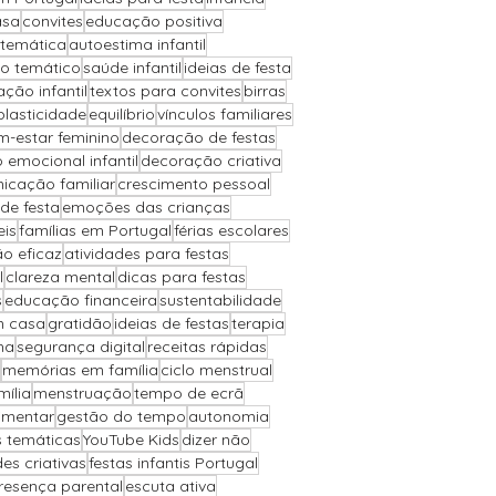
asa
convites
educação positiva
 temática
autoestima infantil
io temático
saúde infantil
ideias de festa
ção infantil
textos para convites
birras
plasticidade
equilíbrio
vínculos familiares
m-estar feminino
decoração de festas
 emocional infantil
decoração criativa
icação familiar
crescimento pessoal
de festa
emoções das crianças
eis
famílias em Portugal
férias escolares
o eficaz
atividades para festas
l
clareza mental
dicas para festas
s
educação financeira
sustentabilidade
m casa
gratidão
ideias de festas
terapia
ha
segurança digital
receitas rápidas
memórias em família
ciclo menstrual
ília
menstruação
tempo de ecrã
imentar
gestão do tempo
autonomia
s temáticas
YouTube Kids
dizer não
des criativas
festas infantis Portugal
resença parental
escuta ativa