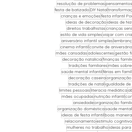
resolução de problemas
pensamentos
festa de batizado
DIY Natal
transforma
crianças e emoções
festa infantil Po
ideias de decoração
ideias de Na
direitos trabalhistas
crianças sens
estilo de vida simples
viajar com cri
aniversário infantil simples
lembranç
cinema infantil
convite de aniversári
mães cansadas
adolescentes
gestão f
decoração natalícia
finanças famili
tradições familiares
mães sobre
saúde mental infantil
férias em famíl
decoração caseira
organização
tradições de natal
igualdade de
limites pessoais
literacia mediática
ab
mães ocupadas
nutrição infantil
com
ansiedade
organização famili
organização doméstica
saúde mental
ideias de festa infantil
boas maneira
relacionamento
estímulo cognitivo
mulheres no trabalho
ideias para