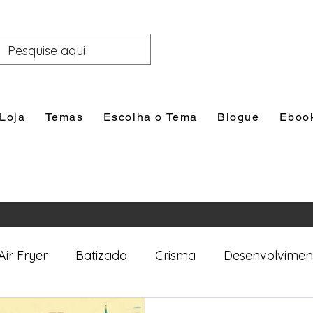
Loja
Temas
Escolha o Tema
Blogue
Eboo
Air Fryer
Batizado
Crisma
Desenvolvimen
nal
Festas
Filhos
Lazer e Família
Prim