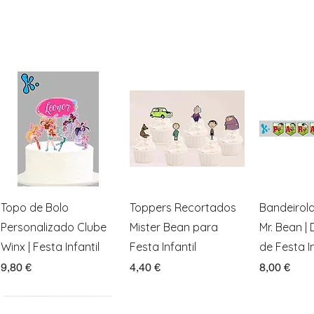
Visualização rápida
Visualização rápida
Visualiz
Topo de Bolo
Toppers Recortados
Bandeirol
Personalizado Clube
Mister Bean para
Mr. Bean |
Winx | Festa Infantil
Festa Infantil
de Festa In
Preço
Preço
Preço
9,80 €
4,40 €
8,00 €