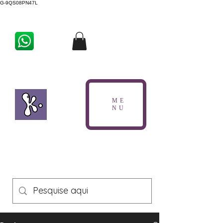
G-9QS08PN47L
ME
NU