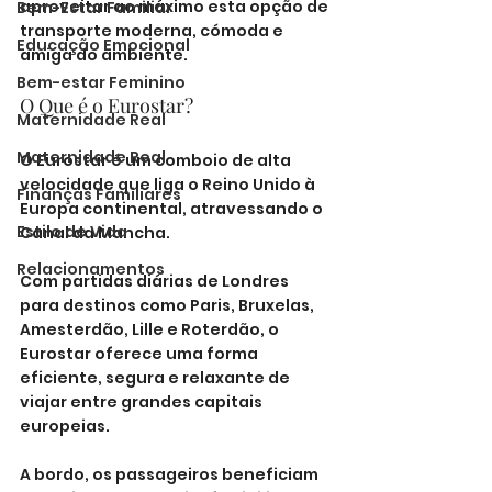
aproveitar ao máximo esta opção de 
Bem-Estar Familiar
transporte moderna, cómoda e 
Educação Emocional
amiga do ambiente.
Bem-estar Feminino
O Que é o Eurostar?
Maternidade Real
Maternidade Real
O Eurostar é um comboio de alta 
velocidade que liga o Reino Unido à 
Finanças Familiares
Europa continental, atravessando o 
Estilo de Vida
Canal da Mancha. 
Relacionamentos
Com partidas diárias de Londres 
para destinos como Paris, Bruxelas, 
Amesterdão, Lille e Roterdão, o 
Eurostar oferece uma forma 
eficiente, segura e relaxante de 
viajar entre grandes capitais 
europeias.
A bordo, os passageiros beneficiam 