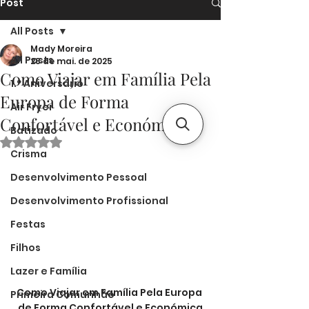
Post
All Posts
Mady Moreira
All Posts
28 de mai. de 2025
Como Viajar em Família Pela
1.º Aniversário
Europa de Forma
Air Fryer
Confortável e Económica
Batizado
Avaliado com NaN de 5 estrelas.
Crisma
Desenvolvimento Pessoal
Desenvolvimento Profissional
Festas
Filhos
Lazer e Família
Como Viajar em Família Pela Europa 
Primeira Comunhão
de Forma Confortável e Económica