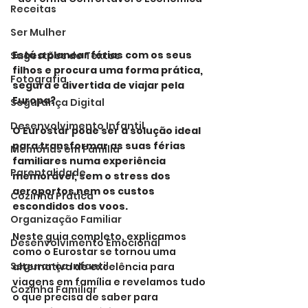
Receitas
Ser Mulher
Está a planear férias com os seus 
Sugestões de Textos
filhos e procura uma forma prática, 
Fotografia
segura e divertida de viajar pela 
Europa? 
Segurança Digital
Desenvolvimento Infantil
O Eurostar pode ser a solução ideal 
para transformar as suas férias 
Memórias em Família
familiares numa experiência 
Parentalidade
memorável, sem o stress dos 
aeroportos nem os custos 
Cozinha Prática
escondidos dos voos.
Organização Familiar
Neste guia completo, explicamos 
Desenvolvimento Emocional
como o Eurostar se tornou uma 
Segurança Infantil
alternativa de excelência para 
viagens em família e revelamos tudo 
Cozinha Familiar
o que precisa de saber para 