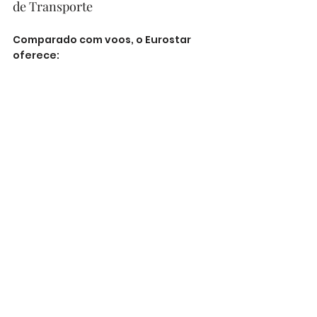
de Transporte
Comparado com voos, o Eurostar 
oferece:
Maior comodidade
Menos tempo perdido em 
aeroportos
Mais espaço para bagagem
Experiência mais relaxante
Impacto ambiental menor
Serviços Adicionais
Assistência a passageiros com 
mobilidade reduzida
Programa de fidelização Club 
Eurostar
Opções vegetarianas e infantis 
a bordo