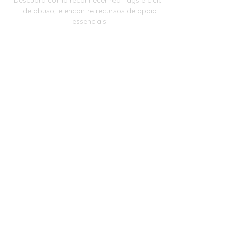
Ignorar
Descubra como reconhecer red flags e ciclos
de abuso, e encontre recursos de apoio
essenciais.