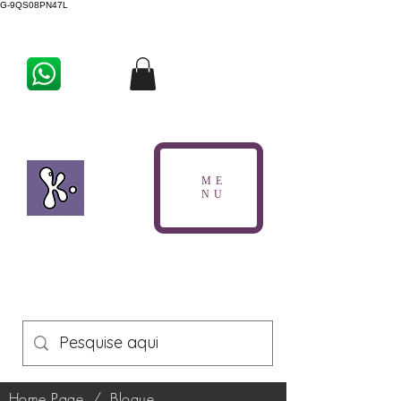
G-9QS08PN47L
ME
NU
Home Page
/
Blogue