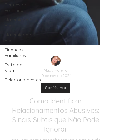
Bem-estar
Feminino
Maternidade
Real
Maternidade
Real
Finanças
Familiares
Estilo de
Vida
Relacionamentos
Mady Moreira
10 de nov. de 2024
Ser Mulher
Como Identificar
Relacionamentos Abusivos:
Sinais Subtis que Não Pode