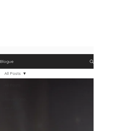
Blogue
All Posts
All Posts
1.º
Aniversário
Air Fryer
Batizado
Crisma