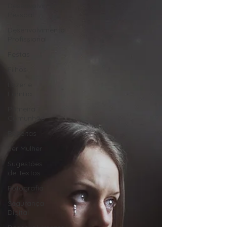
Desenvolvimento
Pessoal
Desenvolvimento
Profissional
Festas
Filhos
Lazer e
Família
Primeira
Comunhão
Receitas
Ser Mulher
Sugestões
de Textos
Fotografia
Segurança
Digital