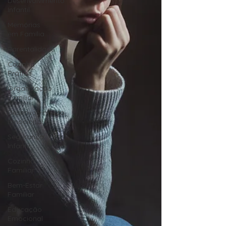
Desenvolvimento
Infantil
Memórias
em Família
Parentalidade
Cozinha
Prática
Organização
Familiar
Desenvolvimento
Emocional
Segurança
Infantil
Cozinha
Familiar
Bem-Estar
Familiar
Educação
Emocional