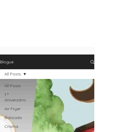
Blogue
All Posts
All Posts
1.º
Aniversário
Air Fryer
Batizado
Crisma