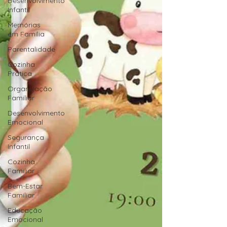
Desenvolvimento
Infantil
Memórias
em Família
Parentalidade
Cozinha
Prática
Organização
Familiar
Desenvolvimento
Emocional
Segurança
Infantil
Cozinha
Familiar
Bem-Estar
Familiar
Educação
Emocional