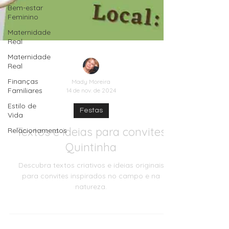
Bem-estar
Feminino
Maternidade
Real
Maternidade
Real
Finanças
Familiares
Mady Moreira
Estilo de
14 de nov. de 2024
Vida
Relacionamentos
Festas
Textos e ideias para convites
Quintinha
Descubra textos criativos e ideias originais
para convites inspirados no campo e na
natureza.