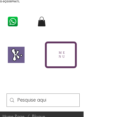
G-9QS08PN47L
ME
NU
Home Page
/
Blogue