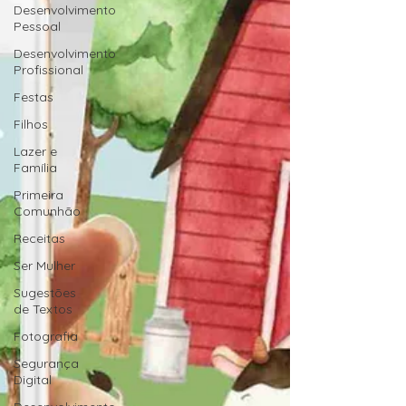
Desenvolvimento
Pessoal
Desenvolvimento
Profissional
Festas
Filhos
Lazer e
Família
Primeira
Comunhão
Receitas
Ser Mulher
Sugestões
de Textos
Fotografia
Segurança
Digital