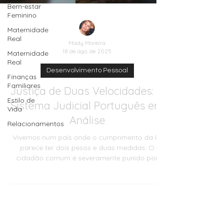
Bem-estar
Feminino
Maternidade
Real
Maternidade
Real
Mady Moreira
Finanças
18 de ago. de 2025
Familiares
Desenvolvimento Pessoal
Estilo de
Vida
Justiça de Duas Velocidades: O
Relacionamentos
Sistema Judicial Português em
Análise
Vivemos num país onde o cumprimento da lei
parece ter dois pesos e duas medidas. O
cidadão comum é severamente punido por
infrações menores no código da estrada,
enfrenta processos rápidos por pequenas
dívidas e vê os seus bens penhorados sem