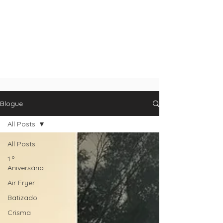
Blogue
All Posts
All Posts
1.º
Aniversário
Air Fryer
Batizado
Crisma