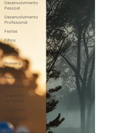
Desenvolvimento
Pessoal
Desenvolvimento
Profissional
Festas
Filhos
Lazer e
Família
Primeira
Comunhão
Receitas
Ser Mulher
Sugestões
de Textos
Fotografia
Segurança
Digital
Desenvolvimento