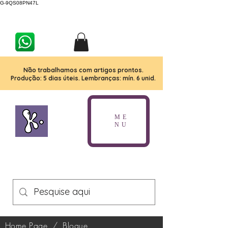
G-9QS08PN47L
Não trabalhamos com artigos prontos.
Produção: 5 dias úteis. Lembranças: mín. 6 unid.
ME
NU
Home Page
/
Blogue