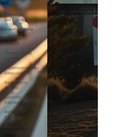
Infantil
Memórias
em Família
Parentalidade
Cozinha
Prática
Organização
Familiar
Desenvolvimento
Emocional
Segurança
Infantil
Cozinha
Familiar
Bem-Estar
Familiar
Educação
Emocional