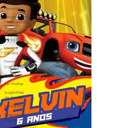
Desenvolvimento
Pessoal
Desenvolvimento
Profissional
Festas
Filhos
Lazer e
Família
Primeira
Comunhão
Receitas
Ser Mulher
Sugestões
de Textos
Fotografia
Segurança
Digital