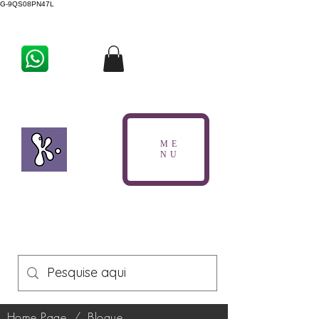
G-9QS08PN47L
ME
NU
Home Page
/
Blogue