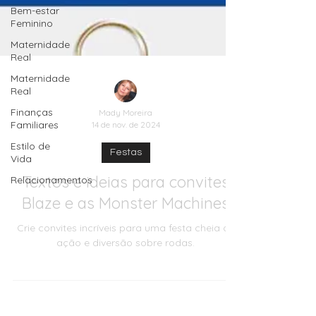
Bem-estar
Feminino
Maternidade
Real
Maternidade
Real
Finanças
Familiares
Estilo de
Mady Moreira
Vida
14 de nov. de 2024
Relacionamentos
Festas
Textos e ideias para convites
Blaze e as Monster Machines
Crie convites incríveis para uma festa cheia de
ação e diversão sobre rodas.