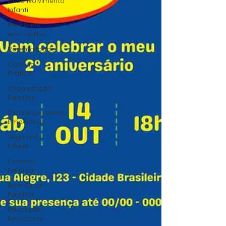
Desenvolvimento
Infantil
Memórias
em Família
Parentalidade
Cozinha
Prática
Organização
Familiar
Desenvolvimento
Emocional
Segurança
Infantil
Cozinha
Familiar
Bem-Estar
Familiar
Educação
Emocional