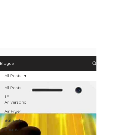
Blogue
All Posts
All Posts
1.º
Aniversário
Air Fryer
Batizado
Crisma