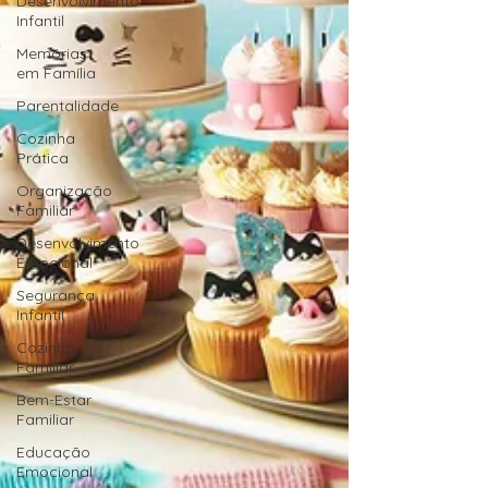
Desenvolvimento
Infantil
Memórias
em Família
Parentalidade
Cozinha
Prática
Organização
Familiar
Desenvolvimento
Emocional
Segurança
Infantil
Cozinha
Familiar
Bem-Estar
Familiar
Educação
Emocional