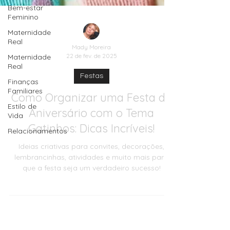
Bem-estar
Feminino
Maternidade
Real
Maternidade
Real
Finanças
Familiares
Mady Moreira
22 de fev. de 2025
Estilo de
Vida
Festas
Relacionamentos
Como Organizar uma Festa de
Aniversário com o Tema
Gatinhos: Dicas Incríveis!
Ideias criativas para convites, decorações,
lembrancinhas, atividades e muito mais para
que a festa seja um verdadeiro sucesso!