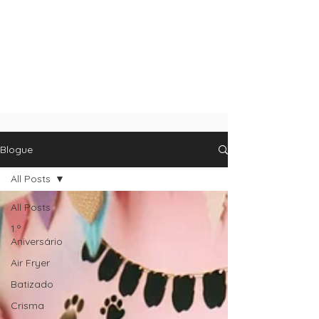
Blogue
All Posts
All Posts
1.º
Aniversário
Air Fryer
Batizado
Crisma