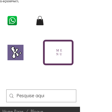
G-9QS08PN47L
ME
NU
Home Page
/
Blogue