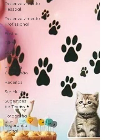
Desenvolvimento
Pessoal
Desenvolvimento
Profissional
Festas
Filhos
Lazer e
Família
Primeira
Comunhão
Receitas
Ser Mulher
Sugestões
de Textos
Fotografia
Segurança
Digital