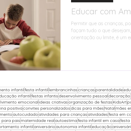
Educar com Amo
Permitir que as crianças, p
façam tudo o que desejam,
orientação ou limite, é um 
ento infantil
festa infantil
lembrancinhas
crianças
parentalidade
edu
ducação infantil
festas infantis
desenvolvimento pessoal
decoração
lvimento emocional
ideias criativas
organização de festas
KidsArt
p
lina positiva
convites personalizados
dicas para mães
Natal
mães e
imento
autocuidado
atividades para crianças
atividades
festa em c
 para pais
maternidade real
autoestima
festa infantil em casa
festa
tamento infantil
aniversário
autonomia infantil
educação
aniversár