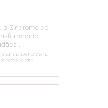
igital
 a Síndrome do
ansformando
ha Prática
adãos
m fenómeno que transforma
Cozinha Familiar
os dentro de casa.
nidade Real