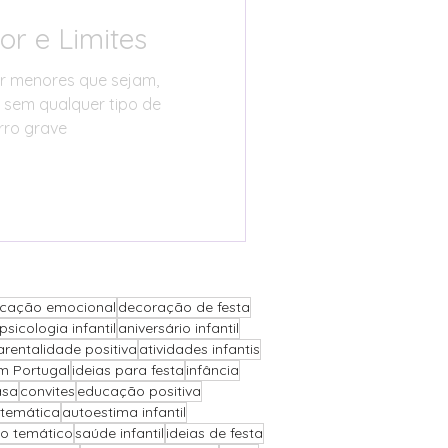
r e Limites
or menores que sejam,
 sem qualquer tipo de
erro grave
cação emocional
decoração de festa
psicologia infantil
aniversário infantil
arentalidade positiva
atividades infantis
m Portugal
ideias para festa
infância
asa
convites
educação positiva
 temática
autoestima infantil
io temático
saúde infantil
ideias de festa