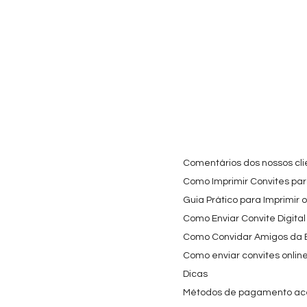
Visualização rápida
Visualização rápida
Visualiz
Cartaz Phineas e Ferb
Topo de Bolo Phineas
Autocolan
Personalizado para
e Ferb Personalizado |
Personali
Festa Infantil
Nome e Idade
Panda e o
para Copo
Preço promocional
Preço
A partir de
3,90 €
9,80 €
Preço
4,40 €
Comentários dos nossos cli
Como Imprimir Convites para
Guia Prático para Imprimir 
Como Enviar Convite Digital
Como Convidar Amigos da Es
Como enviar convites onlin
Dicas
Métodos de pagamento ac