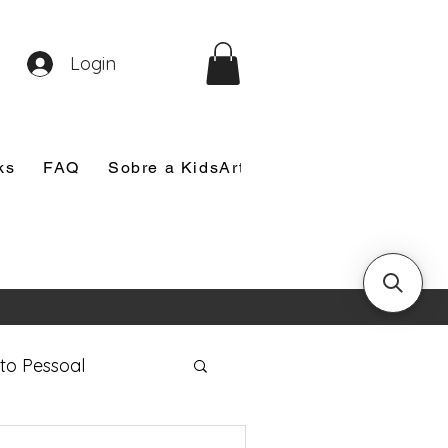
Login
ks
FAQ
Sobre a KidsArt
Sobre Mim
Nosso
to Pessoal
eira Comunhão