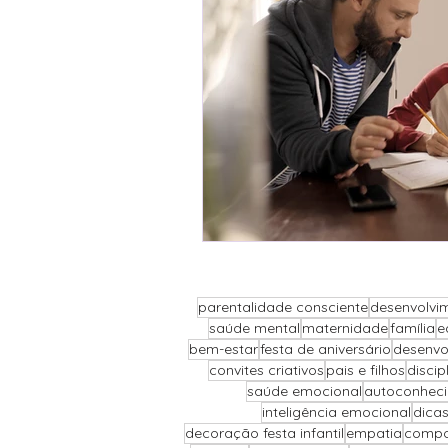
parentalidade consciente
desenvolvim
saúde mental
maternidade
família
e
bem-estar
festa de aniversário
desenvo
convites criativos
pais e filhos
discip
saúde emocional
autoconhec
inteligência emocional
dicas
decoração festa infantil
empatia
compor