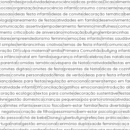
cional
mães
produtividade
neurociência
dicas práticas
Dicas
alimenta
sociais
organização
neurociência infantil
consumo consciente
neuro
essoais
ideias festa infantil
ideias de convite
decoração temática
be
ologia
planeamento de festas
atividades em família
desenvolvimento
omunicação assertiva
empoderamento feminino
mindfulness
comun
mento crítico
bolo de aniversário
motivação
bullying
lembrancinhas 
liares
empreendedorismo feminino
emoções infantis
limites saudáv
il simples
lembrancinhas criativas
temas de festa infantil
comunicaçã
ração DIY
culpa materna
Família
Primeira Comunhão
bullying infanti
na infância
natal em família
segurança infantil
celebrações natalícia
parental
comidas temáticas
véspera de Natal
criatividade
festas e
convites digitais
convites de festa
presentes de Natal
dicas de cozin
ativas
convite personalizado
férias de verão
ideias para festa infantil
iança
ideias para festas
regulação emocional
carreira
tempo em fam
riatividade infantil
DIY
conciliação
gatilhos emocionais
introdução al
oração ecológica
textos para convite
decoração sustentável
festa
ivre
gestão doméstica
crianças pequenas
pós-parto
rotinas
ativida
nça
limites infantis
exercício físico
bem-estar familiar
festa divertida
p
 negativos
criação de filhos
pessimismo
bem-estar psicológico
resil
ção pessoal
chá de bebé
Disney
cyberbullying
refeições práticas
dec
rtugal
natal
gestão emocional
cerimónia dupla
saúde feminina
caça
tal
plasticidade cerebral
relações profissionais
etiqueta moderna
au