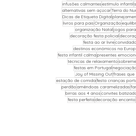
infusões calmantes
estímulo infantil
alternativas sem açúcar
Terra do Nu
Dicas de Etiqueta Digital
planejamen
livros para pais
Organização
equilí
organização Natal
jogos para
decoração festa policial
decoraç
festa ao ar livre
convidado
destinos económicos na Euro
festa infantil calma
presentes emocion
técnicas de relaxamento
sobreme
festas em Portugal
negociação 
Joy of Missing Out
frases que
estação de comida
festa crianças port
perdão
amêndoas caramelizadas
fa
birras aos 4 anos
convites batizad
festa perfeita
decoração encanto