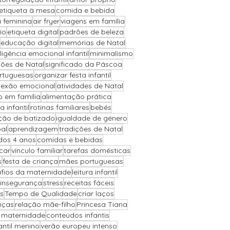
etiqueta à mesa
comida e bebida
a feminina
air fryer
viagens em família
io
etiqueta digital
padrões de beleza
educação digital
memórias de Natal
eligência emocional infantil
minimalismo
ões de Natal
significado da Páscoa
ortuguesas
organizar festa infantil
exão emocional
atividades de Natal
o em família
alimentação prática
a infantil
rotinas familiares
bebés
ção de batizado
igualdade de género
al
aprendizagem
tradições de Natal
 dos 4 anos
comidas e bebidas
car
vínculo familiar
tarefas domésticas
s
festa de criança
mães portuguesas
fios da maternidade
leitura infantil
insegurança
stress
receitas fáceis
s
Tempo de Qualidade
criar laços
nças
relação mãe-filho
Princesa Tiana
a maternidade
conteúdos infantis
antil menino
verão europeu intenso