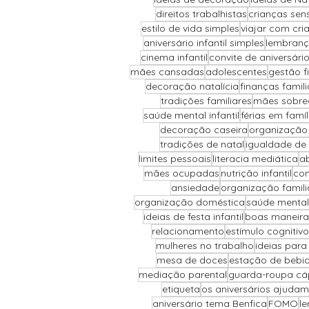
direitos trabalhistas
crianças sens
estilo de vida simples
viajar com cri
aniversário infantil simples
lembranç
cinema infantil
convite de aniversári
mães cansadas
adolescentes
gestão f
decoração natalícia
finanças famili
tradições familiares
mães sobre
saúde mental infantil
férias em famíl
decoração caseira
organização
tradições de natal
igualdade de
limites pessoais
literacia mediática
ab
mães ocupadas
nutrição infantil
com
ansiedade
organização famili
organização doméstica
saúde mental
ideias de festa infantil
boas maneira
relacionamento
estímulo cognitivo
mulheres no trabalho
ideias para
mesa de doces
estação de bebi
mediação parental
guarda-roupa cá
etiqueta
os aniversários ajudam
aniversário tema Benfica
FOMO
le