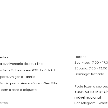
ação rápida
Visualização rápida
Visualização rápida
tes
Topo de Bolo
Kit de Festa Só Um
zados
Octonautas
Bolinho 1 Lego Friend
s Caricas
Personalizado com
Preço promocional
A partir de
29,00 €
s de Festa
Nome
Preço
9,80 €
Horário:
entes
Seg. - sex.: 7:00 - 17:
 o Aniversário do Seu Filho
​​Sábado: 7:00 - 13:00
os Seus Ficheiros em PDF da KidsArt
​Domingo: fechado
 para Amigos e Família
cola para o Aniversário do Seu Filho
Pode fazer o seu pe
e com classe e etiqueta
+351 960 119 353 -
móvel nacional
Por
Telegram -
Whats
eites