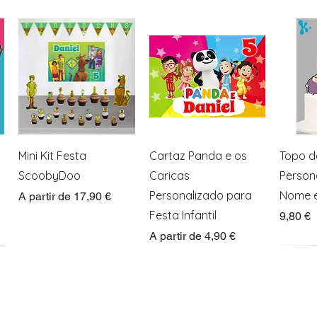
Visualização rápida
Visualização rápida
Visua
Mini Kit Festa
Cartaz Panda e os
Topo d
ScoobyDoo
Caricas
Person
Personalizado para
Nome e
Preço promocional
A partir de
17,90 €
Festa Infantil
Preço
9,80 €
Preço promocional
A partir de
4,90 €