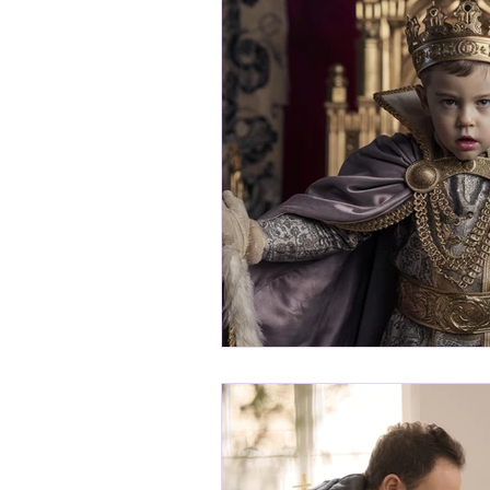
Receitas
Ser Mulher
Desenvolvimento Infantil
Organização Familiar
Bem-Estar Familiar
Ed
Maternidade Real
Fina