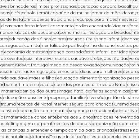
íveis
brincadeiras
limites profissionais
aceitação corporal
bacalhau
anças
airfryer
bolo temático
saúde da mulher
amor de mãe
lideranç
as de festa
brincadeiras tradicionais
recursos para mães
mesversár
o
dicas para festa infantil
casamento
jardim encantado
Viagens
foco
inanceira
dicas de poupança
como montar estação de bebidas
int
ares
educação dos filhos
valores
recursos úteis
sono infantil
decoraç
carregadas
comida
mentalidade positiva
rotina de sono
receitas p
ia
economia doméstica
criança cansada
festa infantil por idade
con
 de eventos
quiz interativo
receitas saudáveis
refeições rápidas
verã
 gênero
KidsArt Portugal
medo da desaprovação
comunicação
rotin
uso infantil
autorregulação emocional
dicas para mulheres
decora
ida saudável
mães e filhos
educação alimentar
organização pesso
ar
burnout materno
escola
comidas para festa
filmes de Natal
crise
 materna
opinião dos outros
magia natalícia
férias económicas
brin
s
educação consciente
poupança familiar
diversão
gestão do stres
trauma
receitas de Natal
internet segura para crianças
Crisma
desa
 convites
educação com empatia
segurança emocional
brincar livre
das
maternidade consciente
birras aos 2 anos
tradições reinventada
psula
linguagem corporal
receitas de donuts
organização com cria
 as crianças a entender o tempo
comida para crianças
estresse n
ndas natalinas
sintomas
Dicas e Inspirações
festa cinderela
festa inf