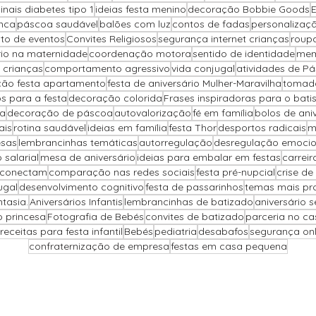
sinais diabetes tipo 1
ideias festa menino
decoração Bobbie Goods
nca
páscoa saudável
balões com luz
contos de fadas
personalizaçã
to de eventos
Convites Religiosos
segurança internet crianças
roup
brio na maternidade
coordenação motora
sentido de identidade
mem
 crianças
comportamento agressivo
vida conjugal
atividades de P
ão festa apartamento
festa de aniversário Mulher-Maravilha
tomada
s para a festa
decoração colorida
Frases inspiradoras para o bat
pa
decoração de páscoa
autovalorização
fé em família
bolos de ani
ais
rotina saudável
ideias em família
festa Thor
desportos radicais
m
sas
lembrancinhas temáticas
autorregulação
desregulação emociona
salarial
mesa de aniversário
ideias para embalar em festas
carreir
 conectam
comparação nas redes sociais
festa pré-nupcial
crise de
ugal
desenvolvimento cognitivo
festa de passarinhos
temas mais pr
ntasia.
Aniversários Infantis
lembrancinhas de batizado
aniversário 
o princesa
Fotografia de Bebés
convites de batizado
parceria no c
receitas para festa infantil
Bebés
pediatria
desabafos
segurança onli
confraternização de empresa
festas em casa pequena