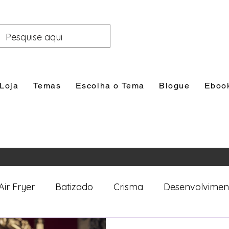
Loja
Temas
Escolha o Tema
Blogue
Eboo
Air Fryer
Batizado
Crisma
Desenvolvimen
nal
Festas
Filhos
Lazer e Família
Prim