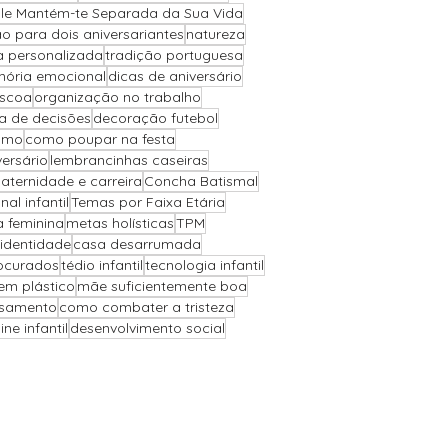
Ele Mantém-te Separada da Sua Vida
o para dois aniversariantes
natureza
a personalizada
tradição portuguesa
ória emocional
dicas de aniversário
áscoa
organização no trabalho
 de decisões
decoração futebol
ismo
como poupar na festa
versário
lembrancinhas caseiras
aternidade e carreira
Concha Batismal
l infantil
Temas por Faixa Etária
a feminina
metas holísticas
TPM
 identidade
casa desarrumada
ocurados
tédio infantil
tecnologia infantil
sem plástico
mãe suficientemente boa
asamento
como combater a tristeza
ne infantil
desenvolvimento social