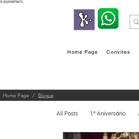
G-9QS08PN47L
Home Page
Convites
Home Page
/
Blogue
All Posts
1.º Aniversário
Desenvolvimento Profissio