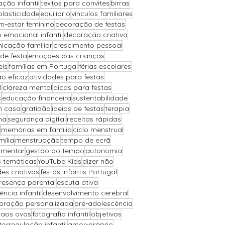
ção infantil
textos para convites
birras
plasticidade
equilíbrio
vínculos familiares
m-estar feminino
decoração de festas
 emocional infantil
decoração criativa
icação familiar
crescimento pessoal
de festa
emoções das crianças
eis
famílias em Portugal
férias escolares
o eficaz
atividades para festas
l
clareza mental
dicas para festas
s
educação financeira
sustentabilidade
m casa
gratidão
ideias de festas
terapia
ha
segurança digital
receitas rápidas
memórias em família
ciclo menstrual
ília
menstruação
tempo de ecrã
imentar
gestão do tempo
autonomia
s temáticas
YouTube Kids
dizer não
des criativas
festas infantis Portugal
resença parental
escuta ativa
iência infantil
desenvolvimento cerebral
oração personalizada
pré-adolescência
 aos ovos
fotografia infantil
objetivos
torregulação infantil
amor-próprio