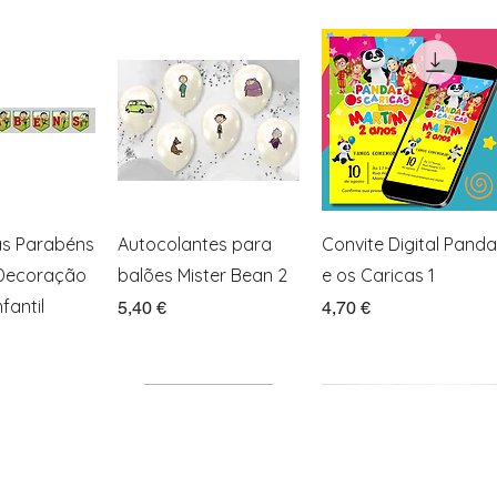
ação rápida
Visualização rápida
Visualização rápida
as Parabéns
Autocolantes para
Convite Digital Panda
 Decoração
balões Mister Bean 2
e os Caricas 1
fantil
Preço
Preço
5,40 €
4,70 €