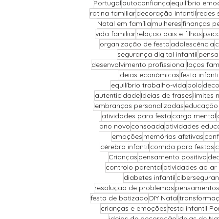
Portugal
autoconfiança
equilíbrio emo
rotina familiar
decoração infantil
redes 
Natal em família
mulheres
finanças p
vida familiar
relação pais e filhos
psic
organização de festa
adolescência
c
segurança digital infantil
pensa
desenvolvimento profissional
laços fami
ideias económicas
festa infant
equilíbrio trabalho-vida
bolo
deco
autenticidade
Ideias de frases
limites 
lembranças personalizadas
educação 
atividades para festa
carga mental
ano novo
consoada
atividades educ
emoções
memórias afetivas
conf
cérebro infantil
comida para festas
c
Crianças
pensamento positivo
dec
controlo parental
atividades ao ar l
diabetes infantil
cibersegura
resolução de problemas
pensamentos
festa de batizado
DIY Natal
transforma
crianças e emoções
festa infantil Po
ideias de decoração
ideias de Na