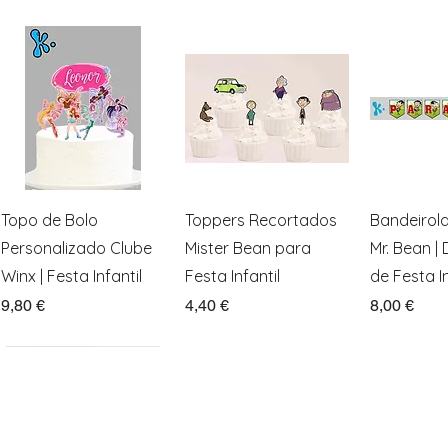
Visualização rápida
Visualização rápida
Visualiz
Topo de Bolo
Toppers Recortados
Bandeirol
Personalizado Clube
Mister Bean para
Mr. Bean |
Winx | Festa Infantil
Festa Infantil
de Festa In
Preço
Preço
Preço
9,80 €
4,40 €
8,00 €