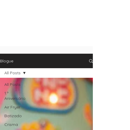
Blogue
All Posts
All Posts
1.º
Aniversário
Air Fryer
Batizado
Crisma