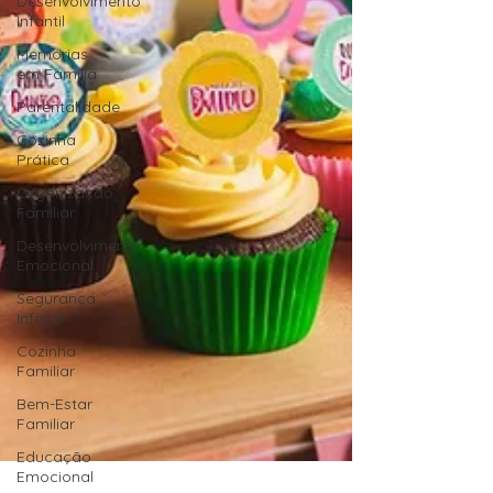
Desenvolvimento
Infantil
Memórias
em Família
Parentalidade
Cozinha
Prática
Organização
Familiar
Desenvolvimento
Emocional
Segurança
Infantil
Cozinha
Familiar
Bem-Estar
Familiar
Educação
Emocional