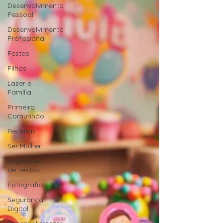
Desenvolvimento
Pessoal
Desenvolvimento
Profissional
Festas
Filhos
Lazer e
Família
Primeira
Comunhão
Receitas
Ser Mulher
Sugestões
de Textos
Fotografia
Segurança
Digital