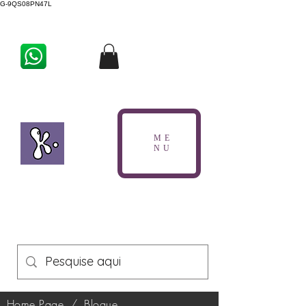
G-9QS08PN47L
ME
NU
Home Page
/
Blogue