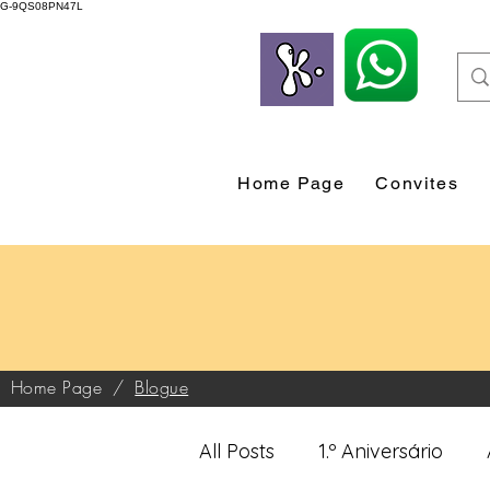
G-9QS08PN47L
Home Page
Convites
Home Page
/
Blogue
All Posts
1.º Aniversário