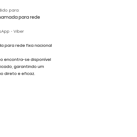
dido para:
 Chamada para rede
App - Viber
 para rede fixa nacional
co encontra-se disponível
dicado, garantindo um
 direto e eficaz.