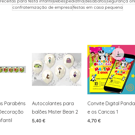
receitas para festa infantil
Bebés
pediatria
desabafos
segurança onli
confraternização de empresa
festas em casa pequena
ação rápida
Visualização rápida
Visualização rápida
as Parabéns
Autocolantes para
Convite Digital Panda
 Decoração
balões Mister Bean 2
e os Caricas 1
fantil
Preço
Preço
5,40 €
4,70 €