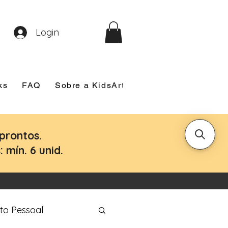
Login
ks
FAQ
Sobre a KidsArt
Sobre Mim
Nosso
prontos.
 mín. 6 unid.
to Pessoal