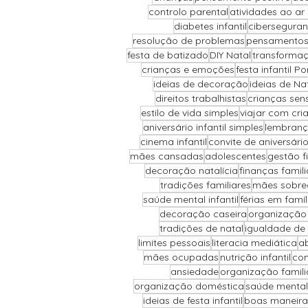
controlo parental
atividades ao ar l
diabetes infantil
cibersegura
resolução de problemas
pensamentos
festa de batizado
DIY Natal
transforma
crianças e emoções
festa infantil Po
ideias de decoração
ideias de Na
direitos trabalhistas
crianças sens
estilo de vida simples
viajar com cri
aniversário infantil simples
lembranç
cinema infantil
convite de aniversári
mães cansadas
adolescentes
gestão f
decoração natalícia
finanças famili
tradições familiares
mães sobre
saúde mental infantil
férias em famíl
decoração caseira
organização
tradições de natal
igualdade de
limites pessoais
literacia mediática
ab
mães ocupadas
nutrição infantil
com
ansiedade
organização famili
organização doméstica
saúde mental
ideias de festa infantil
boas maneira