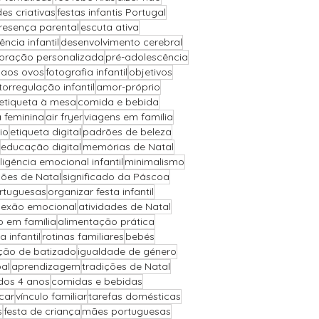
des criativas
festas infantis Portugal
resença parental
escuta ativa
iência infantil
desenvolvimento cerebral
oração personalizada
pré-adolescência
 aos ovos
fotografia infantil
objetivos
torregulação infantil
amor-próprio
etiqueta à mesa
comida e bebida
a feminina
air fryer
viagens em família
io
etiqueta digital
padrões de beleza
educação digital
memórias de Natal
eligência emocional infantil
minimalismo
ões de Natal
significado da Páscoa
ortuguesas
organizar festa infantil
exão emocional
atividades de Natal
o em família
alimentação prática
a infantil
rotinas familiares
bebés
ção de batizado
igualdade de género
al
aprendizagem
tradições de Natal
 dos 4 anos
comidas e bebidas
car
vínculo familiar
tarefas domésticas
s
festa de criança
mães portuguesas