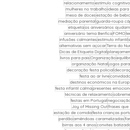
relacionamento
estímulo cognitivo
mulheres no trabalho
ideias para
mesa de doces
estação de bebi
mediação parental
guarda-roupa cá
etiqueta
os aniversários ajudam
aniversário tema Benfica
FOMO
le
infusões calmantes
estímulo infantil
alternativas sem açúcar
Terra do Nu
Dicas de Etiqueta Digital
planejamen
livros para pais
Organização
equilí
organização Natal
jogos para
decoração festa policial
decoraç
festa ao ar livre
convidado
destinos económicos na Euro
festa infantil calma
presentes emocion
técnicas de relaxamento
sobreme
festas em Portugal
negociação 
Joy of Missing Out
frases que
estação de comida
festa crianças port
perdão
amêndoas caramelizadas
fa
birras aos 4 anos
convites batizad