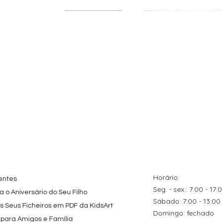
ação rápida
Visualização rápida
Visualização rápida
tes
Topo de Bolo
Kit de Festa Só Um
zados
Octonautas
Bolinho 1 Lego Friend
s Caricas
Personalizado com
Preço promocional
A partir de
29,00 €
s de Festa
Nome
Preço
9,80 €
Horário:
entes
Seg. - sex.: 7:00 - 17:
 o Aniversário do Seu Filho
​​Sábado: 7:00 - 13:00
os Seus Ficheiros em PDF da KidsArt
​Domingo: fechado
 para Amigos e Família