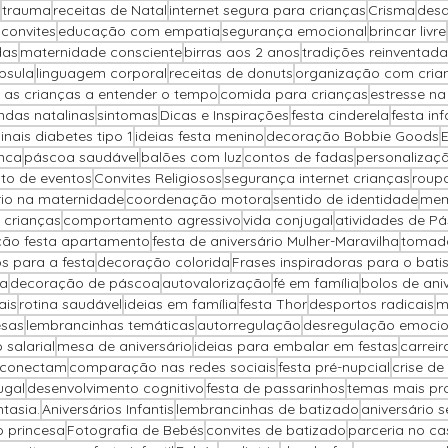
trauma
receitas de Natal
internet segura para crianças
Crisma
desa
 convites
educação com empatia
segurança emocional
brincar livre
das
maternidade consciente
birras aos 2 anos
tradições reinventada
psula
linguagem corporal
receitas de donuts
organização com cria
 as crianças a entender o tempo
comida para crianças
estresse n
ndas natalinas
sintomas
Dicas e Inspirações
festa cinderela
festa inf
sinais diabetes tipo 1
ideias festa menino
decoração Bobbie Goods
nca
páscoa saudável
balões com luz
contos de fadas
personalizaçã
to de eventos
Convites Religiosos
segurança internet crianças
roup
brio na maternidade
coordenação motora
sentido de identidade
mem
 crianças
comportamento agressivo
vida conjugal
atividades de P
ão festa apartamento
festa de aniversário Mulher-Maravilha
tomada
s para a festa
decoração colorida
Frases inspiradoras para o bat
pa
decoração de páscoa
autovalorização
fé em família
bolos de ani
ais
rotina saudável
ideias em família
festa Thor
desportos radicais
m
sas
lembrancinhas temáticas
autorregulação
desregulação emociona
salarial
mesa de aniversário
ideias para embalar em festas
carreir
 conectam
comparação nas redes sociais
festa pré-nupcial
crise de
ugal
desenvolvimento cognitivo
festa de passarinhos
temas mais pr
ntasia.
Aniversários Infantis
lembrancinhas de batizado
aniversário 
o princesa
Fotografia de Bebés
convites de batizado
parceria no c