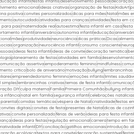
ducação infantil
festas infantis
desenvolvimento pessoal
decoração
lvimento emocional
ideias criativas
organização de festas
KidsArt
p
lina positiva
convites personalizados
dicas para mães
Natal
mães e
imento
autocuidado
atividades para crianças
atividades
festa em c
 para pais
maternidade real
autoestima
festa infantil em casa
festa
tamento infantil
aniversário
autonomia infantil
educação
aniversár
cional
mães
produtividade
neurociência
dicas práticas
Dicas
alimenta
sociais
organização
neurociência infantil
consumo consciente
neuro
essoais
ideias festa infantil
ideias de convite
decoração temática
be
ologia
planeamento de festas
atividades em família
desenvolvimento
omunicação assertiva
empoderamento feminino
mindfulness
comun
mento crítico
bolo de aniversário
motivação
bullying
lembrancinhas 
liares
empreendedorismo feminino
emoções infantis
limites saudáv
il simples
lembrancinhas criativas
temas de festa infantil
comunicaçã
ração DIY
culpa materna
Família
Primeira Comunhão
bullying infanti
na infância
natal em família
segurança infantil
celebrações natalícia
parental
comidas temáticas
véspera de Natal
criatividade
festas e
convites digitais
convites de festa
presentes de Natal
dicas de cozin
ativas
convite personalizado
férias de verão
ideias para festa infantil
iança
ideias para festas
regulação emocional
carreira
tempo em fam
riatividade infantil
DIY
conciliação
gatilhos emocionais
introdução al
oração ecológica
textos para convite
decoração sustentável
festa