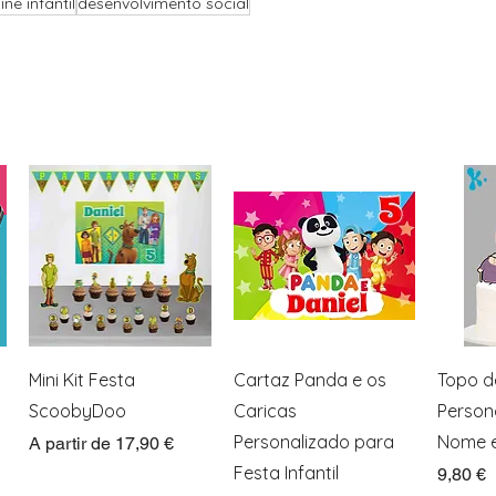
ne infantil
desenvolvimento social
Visualização rápida
Visualização rápida
Visua
Mini Kit Festa
Cartaz Panda e os
Topo d
ScoobyDoo
Caricas
Person
Personalizado para
Nome e
Preço promocional
A partir de
17,90 €
Festa Infantil
Preço
9,80 €