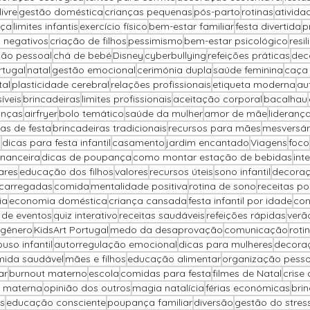
ivre
gestão doméstica
crianças pequenas
pós-parto
rotinas
ativida
nça
limites infantis
exercício físico
bem-estar familiar
festa divertida
p
 negativos
criação de filhos
pessimismo
bem-estar psicológico
resil
ção pessoal
chá de bebé
Disney
cyberbullying
refeições práticas
dec
rtugal
natal
gestão emocional
cerimónia dupla
saúde feminina
caça
tal
plasticidade cerebral
relações profissionais
etiqueta moderna
au
íveis
brincadeiras
limites profissionais
aceitação corporal
bacalhau
anças
airfryer
bolo temático
saúde da mulher
amor de mãe
lideranç
as de festa
brincadeiras tradicionais
recursos para mães
mesversár
o
dicas para festa infantil
casamento
jardim encantado
Viagens
foco
inanceira
dicas de poupança
como montar estação de bebidas
int
ares
educação dos filhos
valores
recursos úteis
sono infantil
decoraç
carregadas
comida
mentalidade positiva
rotina de sono
receitas p
ia
economia doméstica
criança cansada
festa infantil por idade
con
 de eventos
quiz interativo
receitas saudáveis
refeições rápidas
verã
 gênero
KidsArt Portugal
medo da desaprovação
comunicação
rotin
uso infantil
autorregulação emocional
dicas para mulheres
decora
ida saudável
mães e filhos
educação alimentar
organização pesso
ar
burnout materno
escola
comidas para festa
filmes de Natal
crise
 materna
opinião dos outros
magia natalícia
férias económicas
brin
s
educação consciente
poupança familiar
diversão
gestão do stres