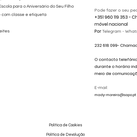
cola para o Aniversário do Seu Filho
Pode fazer o seu pe
e com classe e etiqueta
+351 960 119 353 -
móvel nacional
Por
Telegram -
Whats
eites
232 618
099
- Chamada
O contacto telefóni
durante o horário in
meio de comunicação
E-mail:
mady-moreira@sapo.pt
Política de Cookies
Política de Devolução