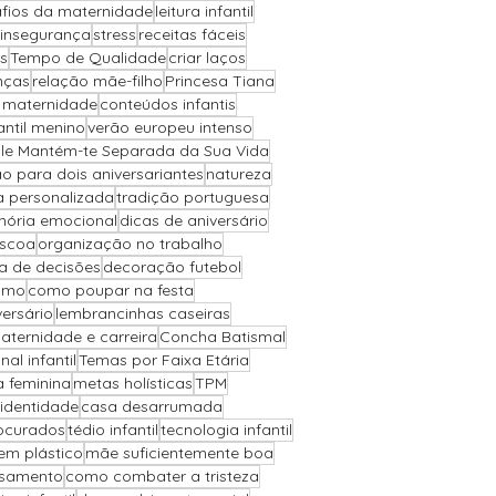
fios da maternidade
leitura infantil
insegurança
stress
receitas fáceis
s
Tempo de Qualidade
criar laços
nças
relação mãe-filho
Princesa Tiana
a maternidade
conteúdos infantis
antil menino
verão europeu intenso
Ele Mantém-te Separada da Sua Vida
o para dois aniversariantes
natureza
a personalizada
tradição portuguesa
ória emocional
dicas de aniversário
áscoa
organização no trabalho
 de decisões
decoração futebol
ismo
como poupar na festa
versário
lembrancinhas caseiras
aternidade e carreira
Concha Batismal
l infantil
Temas por Faixa Etária
a feminina
metas holísticas
TPM
 identidade
casa desarrumada
ocurados
tédio infantil
tecnologia infantil
sem plástico
mãe suficientemente boa
asamento
como combater a tristeza