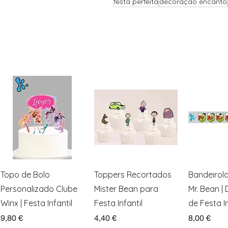
festa perfeita
decoração encanto
Visualização rápida
Visualização rápida
Visualiz
Topo de Bolo
Toppers Recortados
Bandeirol
Personalizado Clube
Mister Bean para
Mr. Bean |
Winx | Festa Infantil
Festa Infantil
de Festa In
Preço
Preço
Preço
9,80 €
4,40 €
8,00 €