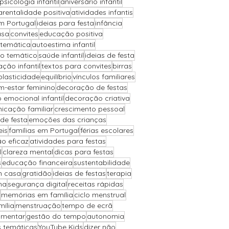
psicologia infantil
aniversário infantil
arentalidade positiva
atividades infantis
m Portugal
ideias para festa
infância
asa
convites
educação positiva
 temática
autoestima infantil
io temático
saúde infantil
ideias de festa
ção infantil
textos para convites
birras
plasticidade
equilíbrio
vínculos familiares
m-estar feminino
decoração de festas
 emocional infantil
decoração criativa
icação familiar
crescimento pessoal
de festa
emoções das crianças
eis
famílias em Portugal
férias escolares
o eficaz
atividades para festas
l
clareza mental
dicas para festas
s
educação financeira
sustentabilidade
m casa
gratidão
ideias de festas
terapia
ha
segurança digital
receitas rápidas
memórias em família
ciclo menstrual
ília
menstruação
tempo de ecrã
imentar
gestão do tempo
autonomia
s temáticas
YouTube Kids
dizer não