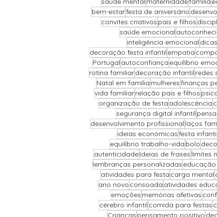
saúde mental
maternidade
família
e
bem-estar
festa de aniversário
desenvo
convites criativos
pais e filhos
discip
saúde emocional
autoconhec
inteligência emocional
dicas
decoração festa infantil
empatia
compor
Portugal
autoconfiança
equilíbrio emo
rotina familiar
decoração infantil
redes 
Natal em família
mulheres
finanças p
vida familiar
relação pais e filhos
psic
organização de festa
adolescência
c
segurança digital infantil
pensa
desenvolvimento profissional
laços fami
ideias económicas
festa infant
equilíbrio trabalho-vida
bolo
deco
autenticidade
Ideias de frases
limites 
lembranças personalizadas
educação 
atividades para festa
carga mental
ano novo
consoada
atividades educ
emoções
memórias afetivas
conf
cérebro infantil
comida para festas
c
Crianças
pensamento positivo
dec