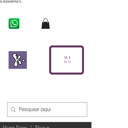
G-9QS08PN47L
ME
NU
Home Page
/
Blogue