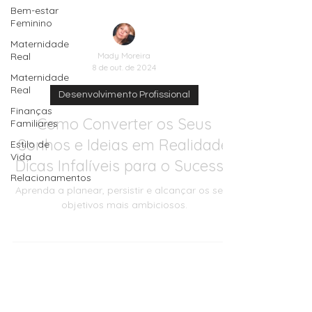
Bem-estar
Feminino
Maternidade
Real
Maternidade
Real
Finanças
Mady Moreira
Familiares
8 de out. de 2024
Estilo de
Vida
Desenvolvimento Profissional
Relacionamentos
Como Converter os Seus
Sonhos e Ideias em Realidade:
Dicas Infalíveis para o Sucesso
Aprenda a planear, persistir e alcançar os seus
objetivos mais ambiciosos.