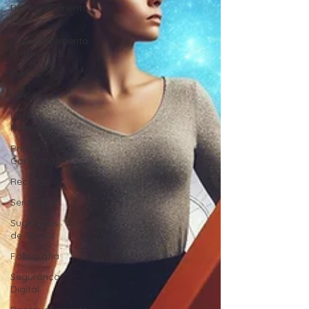
Desenvolvimento
Pessoal
Desenvolvimento
Profissional
Festas
Filhos
Lazer e
Família
Primeira
Comunhão
Receitas
Ser Mulher
Sugestões
de Textos
Fotografia
Segurança
Digital