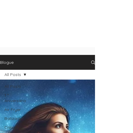
Blogue
All Posts
All Posts
1.º
Aniversário
Air Fryer
Batizado
Crisma