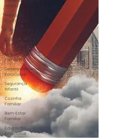
Desenvolvimento
Infantil
Memórias
em Família
Parentalidade
Cozinha
Prática
Organização
Familiar
Desenvolvimento
Emocional
Segurança
Infantil
Cozinha
Familiar
Bem-Estar
Familiar
Educação
Emocional