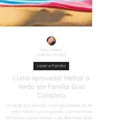
Mady Moreira
24 de mai. de 2025
Lazer e Família
Como Aproveitar Melhor o
Verão em Família: Guia
Completo