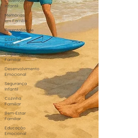
Desenvolvimento
Infantil
Memórias
em Família
Parentalidade
Cozinha
Prática
Organização
Familiar
Desenvolvimento
Emocional
Segurança
Infantil
Cozinha
Familiar
Bem-Estar
Familiar
Educação
Emocional