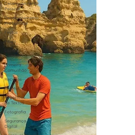
Desenvolvimento
Pessoal
Desenvolvimento
Profissional
Festas
Filhos
Lazer e
Família
Primeira
Comunhão
Receitas
Ser Mulher
Sugestões
de Textos
Fotografia
Segurança
Digital