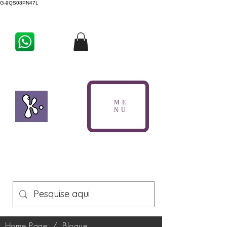
G-9QS08PN47L
ME
NU
Home Page
/
Blogue