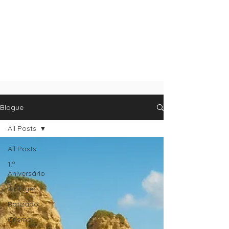
Blogue
All Posts
All Posts
1.º
Aniversário
Air Fryer
Batizado
Crisma