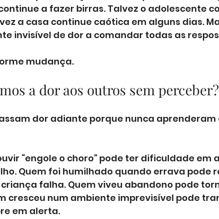
continue a fazer birras. Talvez o adolescente co
alvez a casa continue caótica em alguns dias. Ma
te invisível de dor a comandar todas as respos
enorme mudança.
mos a dor aos outros sem perceber?
passam dor adiante porque nunca aprenderam 
vir “engole o choro” pode ter dificuldade em a
ilho. Quem foi humilhado quando errava pode r
criança falha. Quem viveu abandono pode torn
m cresceu num ambiente imprevisível pode tra
e em alerta.