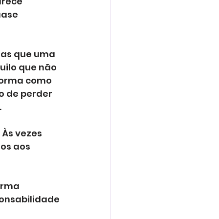
rece 
uase 
das que uma 
uilo que não 
 forma como 
o de perder 
.
Às vezes 
os aos 
orma 
onsabilidade 