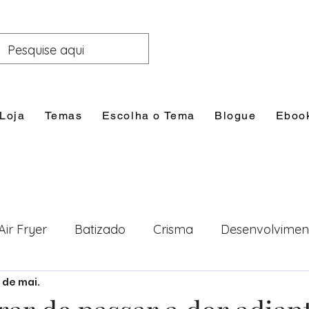
Loja
Temas
Escolha o Tema
Blogue
Eboo
Air Fryer
Batizado
Crisma
Desenvolvimen
1 de mai.
nal
Festas
Filhos
Lazer e Família
Prim