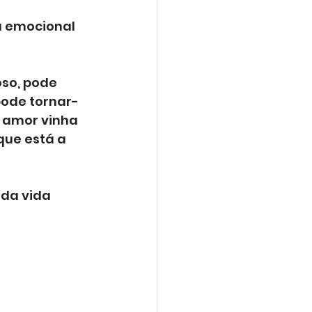
 emocional 
so, pode 
pode tornar-
 amor vinha 
ue está a 
da vida 