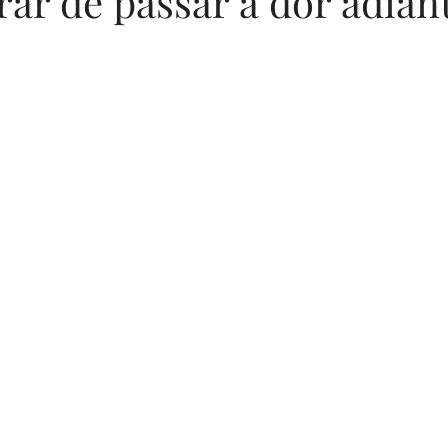
ar de passar a dor adian
Sugestões de Textos
Fotografia
Segurança D
N de 5 estrelas.
Memórias em Família
Parentalidade
Cozin
Desenvolvimento Emocional
Segurança Infantil
ucação Emocional
Bem-estar Feminino
Mater
nças Familiares
Estilo de Vida