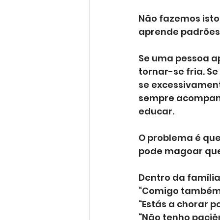
Não fazemos isto
aprende padrões 
Se uma pessoa ap
tornar-se fria. 
se excessivament
sempre acompanha
educar.
O problema é que
pode magoar quem
Dentro da famíli
“Comigo também f
“Estás a chorar p
“Não tenho paciê