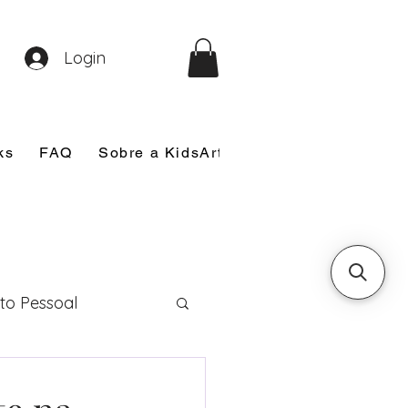
Login
ks
FAQ
Sobre a KidsArt
Sobre Mim
Nosso
to Pessoal
eira Comunhão