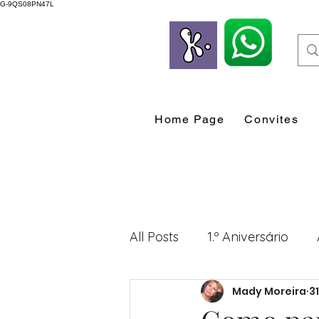
G-9QS08PN47L
Home Page
Convites
All Posts
1.º Aniversário
Mady Moreira
3
Desenvolvimento Profissio