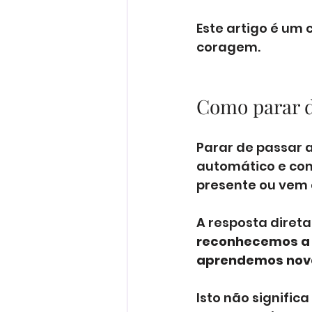
Este artigo é um 
coragem.
Como parar d
Parar de passar 
automático e com
presente ou vem 
A resposta direta 
reconhecemos a n
aprendemos nova
Isto não signific