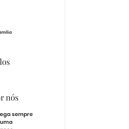
amília
los 
r nós
hega sempre 
numa 