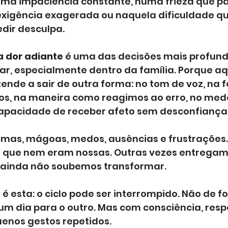
uma impaciência constante, numa frieza que pa
xigência exagerada ou naquela dificuldade q
dir desculpa.
a dor adiante
 é uma das decisões mais profun
r, especialmente dentro da família. Porque aq
ende a sair de outra forma: no tom de voz, na
lhos, na maneira como reagimos ao erro, no med
ncapacidade de receber afeto sem desconfiança
as, mágoas, medos, ausências e frustrações. 
 que nem eram nossas. Outras vezes entregam
 ainda não soubemos transformar.
 é esta: o ciclo pode ser interrompido. Não de f
um dia para o outro. Mas com consciência, resp
enos gestos repetidos.