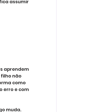
fica assumir 
ças aprendem 
filho não 
forma como 
o erro e com 
go muda. 