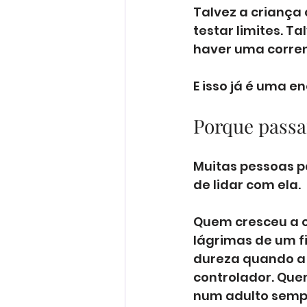
Talvez a criança 
testar limites. T
haver uma corren
E isso já é uma 
Porque passa
Muitas pessoas 
de lidar com ela.
Quem cresceu a ou
lágrimas de um f
dureza quando a 
controlador. Que
num adulto sempr