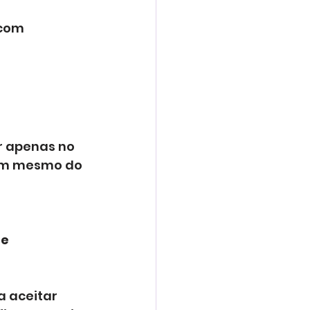
 com 
 apenas no 
vem mesmo do 
e 
a aceitar 