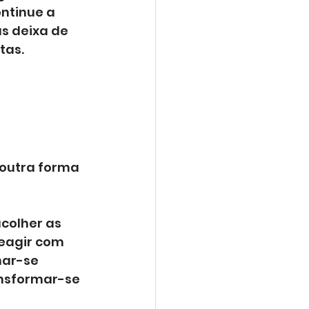
ntinue a 
s deixa de 
tas.
outra forma 
colher as 
eagir com 
ar-se 
nsformar-se 