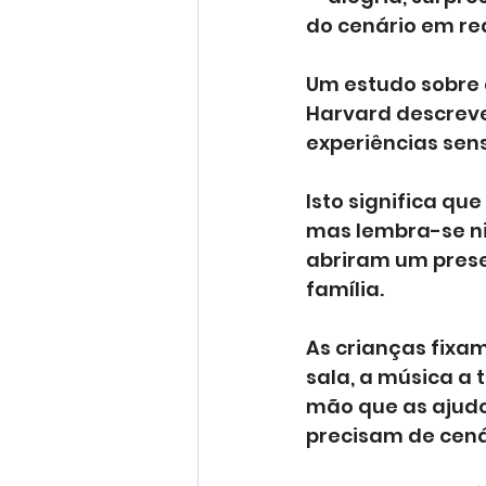
do cenário em re
Um estudo sobre 
Harvard descreve
experiências sens
Isto significa qu
mas lembra-se n
abriram um presen
família.
As crianças fixam
sala, a música a 
mão que as ajudo
precisam de cená