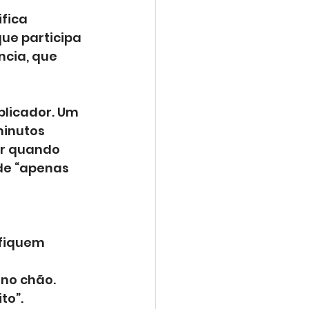
fica 
ue participa 
cia, que 
plicador. Um 
inutos 
ir quando 
e “apenas 
fiquem 
 no chão.
to”.