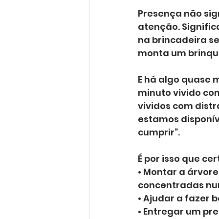
Presença não sign
atenção. Signific
na brincadeira s
monta um brinqu
E há algo quase m
minuto vivido co
vividos com dist
estamos disponí
cumprir”.
É por isso que ce
• Montar a árvor
concentradas num
• Ajudar a fazer
• Entregar um pre