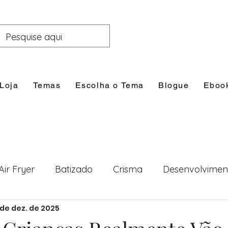
Loja
Temas
Escolha o Tema
Blogue
Eboo
Air Fryer
Batizado
Crisma
Desenvolvimen
 de dez. de 2025
nal
Festas
Filhos
Lazer e Família
Prim