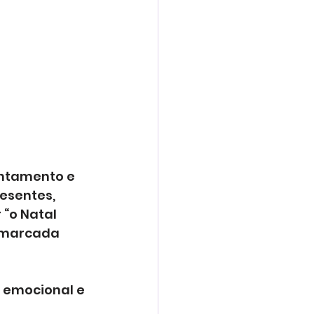
ntamento e 
esentes, 
“o Natal 
r marcada 
 emocional e 