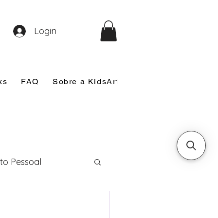
Login
ks
FAQ
Sobre a KidsArt
Sobre Mim
Nosso
to Pessoal
eira Comunhão