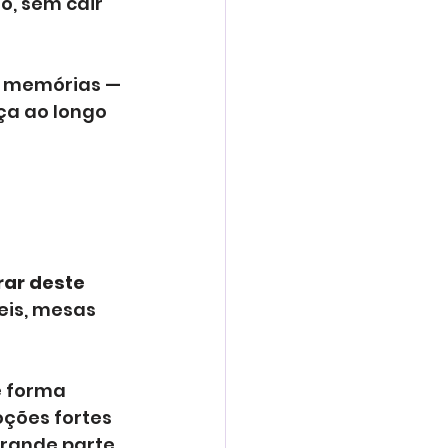
, sem cair 
r memórias — 
a ao longo 
ar deste 
is, mesas 
e forma 
ções fortes 
grande parte 