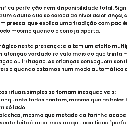
ifica perfeição nem disponibilidade total. Signi
a um adulto que se coloca ao nível da criança, q
em pressa, que explica uma tradição com paciên
edo mesmo quando o sono já aperta.
ágico nesta presença: ela tem um efeito multi
m atenção verdadeira vale mais do que trinta m
ração ou irritação. As crianças conseguem sent
veis e quando estamos num modo automático d
rtos rituais simples se tornam inesquecíveis:
e enquanto todos cantam, mesmo que as bolas 
 só lado.
 bolachas, mesmo que metade da farinha acabe
sente feito à mão, mesmo que não fique “perfei