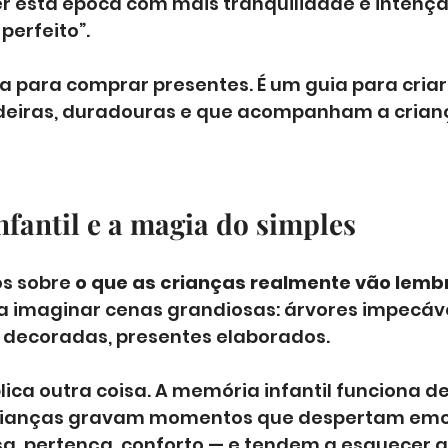
r esta época com mais tranquilidade e intenção
perfeito”.
ia para comprar presentes. É um guia para cria
eiras, duradouras e que acompanham a crianç
fantil e a magia do simples
s sobre 
o que as crianças realmente vão lembr
a imaginar cenas grandiosas: árvores impecáve
decoradas, presentes elaborados. 
lica outra coisa. A memória infantil funciona d
 crianças gravam momentos que despertam emo
esa, pertença, conforto — e tendem a esquecer 