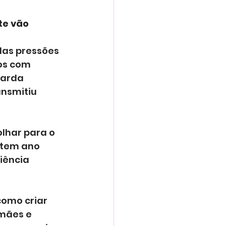
te vão 
das pressões 
os com 
uarda 
ansmitiu 
lhar para o 
etem ano 
iência 
como criar 
mães e 