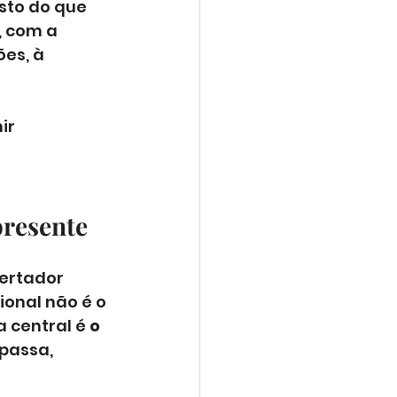
sto do que 
 com a 
es, à 
ir 
presente
ertador 
onal não é o 
 central é 
o 
 passa, 