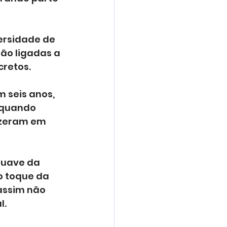
ersidade de 
ão ligadas a 
retos. 
 seis anos, 
 quando 
izeram em 
suave da 
o toque da 
assim não 
l.