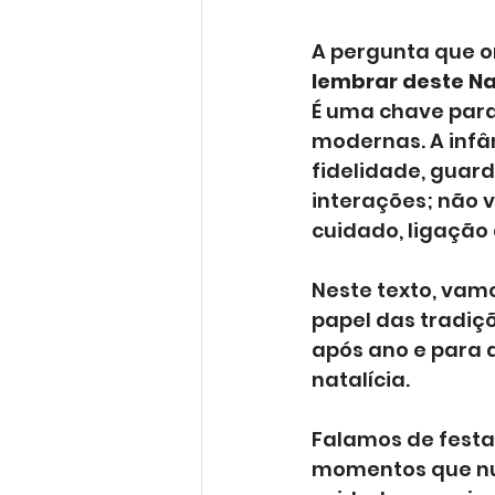
A pergunta que or
lembrar deste Na
É uma chave para 
modernas. A infân
fidelidade, guar
interações; não v
cuidado, ligação 
Neste texto, vam
papel das tradiçõ
após ano e para 
natalícia. 
Falamos de festas
momentos que nut