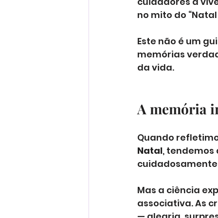
cuidadores a vive
no mito do “Natal 
Este não é um gu
memórias verdad
da vida.
A memória in
Quando refletimo
Natal
, tendemos 
cuidadosamente 
Mas a ciência exp
associativa. As
— alegria, surpr