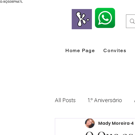
G-9QS08PN47L
Home Page
Convites
All Posts
1.º Aniversário
Mady Moreira
4
Desenvolvimento Profissio