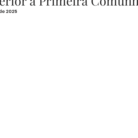
terior à Primeira Comun
 de 2025
Sugestões de Textos
Fotografia
Segurança D
N de 5 estrelas.
Memórias em Família
Parentalidade
Cozin
Desenvolvimento Emocional
Segurança Infantil
ucação Emocional
Bem-estar Feminino
Mater
nças Familiares
Estilo de Vida