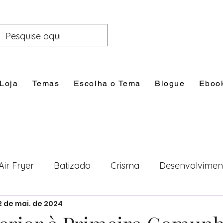
Loja
Temas
Escolha o Tema
Blogue
Eboo
Air Fryer
Batizado
Crisma
Desenvolvimen
2 de mai. de 2024
nal
Festas
Filhos
Lazer e Família
Prim