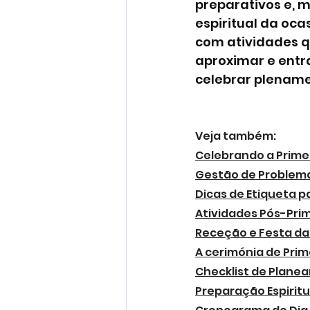
preparativos e, m
espiritual da oca
com atividades q
aproximar e entr
celebrar plename
Veja também:
Celebrando a Prime
Gestão de Problem
Dicas de Etiqueta 
Atividades Pós-Pr
Receção e Festa d
A cerimónia de Pri
Checklist de Plane
Preparação Espirit