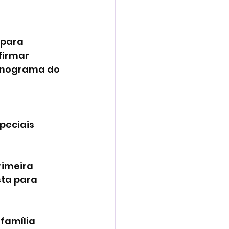
 para 
firmar 
ronograma do 
 
eciais 
rimeira 
ta para 
família 