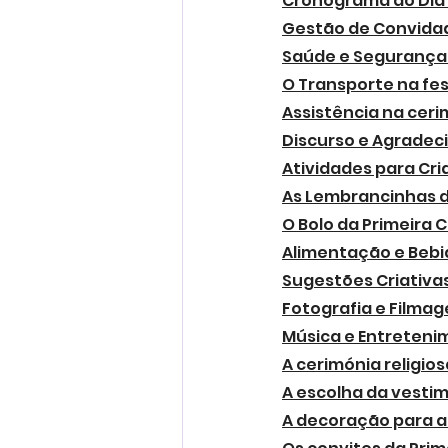
Cronograma do Dia
Gestão de Convidad
Saúde e Segurança
O Transporte na fe
Assistência na cer
Discurso e Agradec
Atividades para Cr
As Lembrancinhas 
O Bolo da Primeira
Alimentação e Bebi
Sugestões Criativa
Fotografia e Filma
Música e Entreteni
A cerimónia religi
A escolha da vesti
A decoração para a