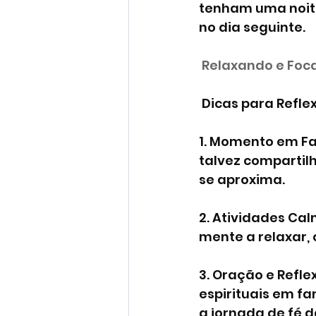
tenham uma noite
no dia seguinte.
 Relaxando e Foc
 Dicas para Refl
1. Momento em Fa
talvez compartil
se aproxima.
2. Atividades Ca
mente a relaxar,
3. Oração e Refl
espirituais em fa
a jornada de fé d