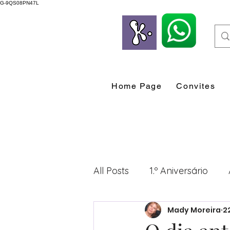
G-9QS08PN47L
Home Page
Convites
All Posts
1.º Aniversário
Mady Moreira
2
Desenvolvimento Profissio