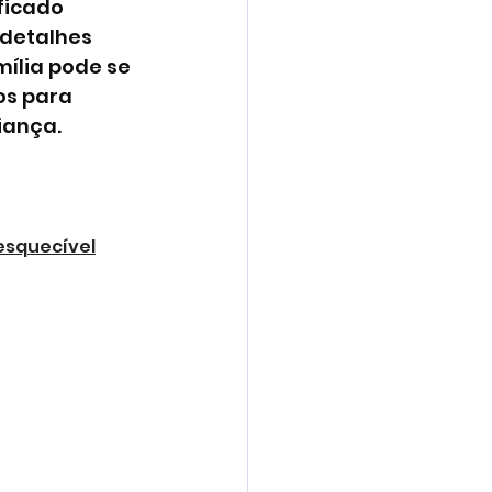
ficado 
 detalhes 
ília pode se 
s para 
iança.
esquecível