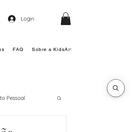
Login
ks
FAQ
Sobre a KidsArt
Sobre Mim
Nosso
to Pessoal
eira Comunhão