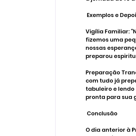
 Exemplos e Dep
Vigília Familiar:
fizemos uma pequ
nossas esperança
preparou espirit
Preparação Tranqu
com tudo já prep
tabuleiro e lendo 
pronta para sua 
 Conclusão
O dia anterior à