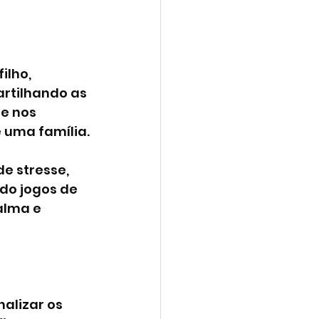
ilho, 
rtilhando as 
e nos 
 uma família.
e stresse, 
do jogos de 
alma e 
alizar os 