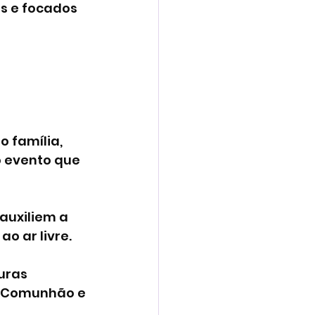
s e focados 
 família, 
 evento que 
auxiliem a 
o ar livre.
uras 
ra Comunhão e 