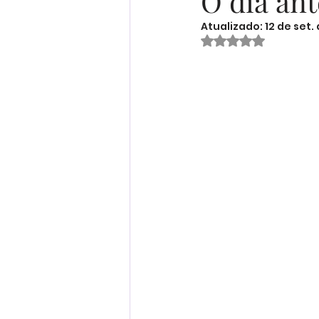
O dia an
Atualizado:
12 de set.
Receitas
Ser Mulher
Avaliado com Na
Desenvolvimento Infantil
Organização Familiar
Bem-Estar Familiar
Ed
Maternidade Real
Fina