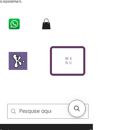
G-9QS08PN47L
ME
NU