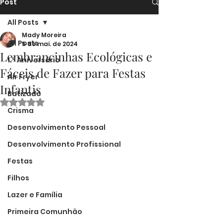
Post
All Posts
Mady Moreira
All Posts
5 de mai. de 2024
Lembrancinhas Ecológicas e
1.º Aniversário
Fáceis de Fazer para Festas
Air Fryer
Infantis
Batizado
Avaliado com NaN de 5 estrelas.
Crisma
Desenvolvimento Pessoal
Desenvolvimento Profissional
Festas
Filhos
Lazer e Família
Primeira Comunhão