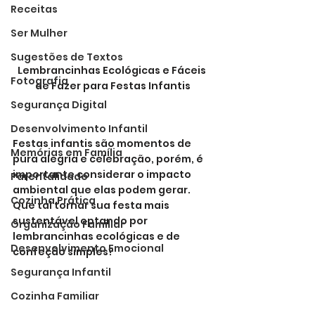
Receitas
Ser Mulher
Sugestões de Textos
Lembrancinhas Ecológicas e Fáceis 
Fotografia
de Fazer para Festas Infantis
Segurança Digital
Desenvolvimento Infantil
Festas infantis são momentos de 
Memórias em Família
pura alegria e celebração, porém, é 
importante considerar o impacto 
Parentalidade
ambiental que elas podem gerar. 
Cozinha Prática
Que tal tornar sua festa mais 
sustentável optando por 
Organização Familiar
lembrancinhas ecológicas e de 
Desenvolvimento Emocional
confeção simples?
Segurança Infantil
Cozinha Familiar