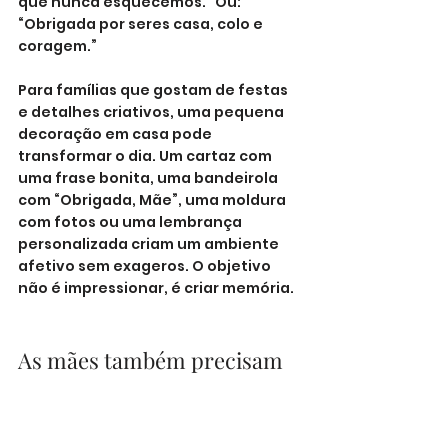
que nunca esquecemos.” Ou: 
“Obrigada por seres casa, colo e 
coragem.”
Para famílias que gostam de festas 
e detalhes criativos, uma pequena 
decoração em casa pode 
transformar o dia. Um cartaz com 
uma frase bonita, uma bandeirola 
com “Obrigada, Mãe”, uma moldura 
com fotos ou uma lembrança 
personalizada criam um ambiente 
afetivo sem exageros. O objetivo 
não é impressionar, é criar memória.
As mães também precisam 
de colo
Há uma frase que muitas mães 