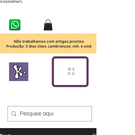
G-9QS08PN47L
Não trabalhamos com artigos prontos.
Produção: 5 dias úteis. Lembranças: mín. 6 unid.
ME
NU