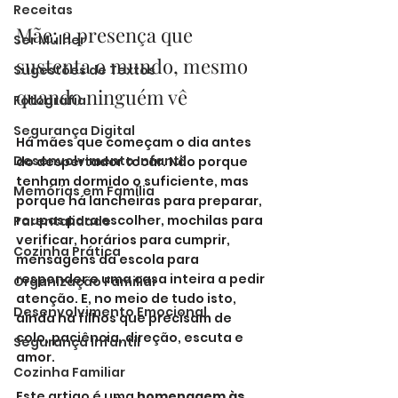
Receitas
Mãe: a presença que 
Ser Mulher
sustenta o mundo, mesmo 
Sugestões de Textos
quando ninguém vê
Fotografia
Segurança Digital
Há mães que começam o dia antes 
Desenvolvimento Infantil
do despertador tocar. Não porque 
tenham dormido o suficiente, mas 
Memórias em Família
porque há lancheiras para preparar, 
roupas para escolher, mochilas para 
Parentalidade
verificar, horários para cumprir, 
Cozinha Prática
mensagens da escola para 
responder e uma casa inteira a pedir 
Organização Familiar
atenção. E, no meio de tudo isto, 
Desenvolvimento Emocional
ainda há filhos que precisam de 
colo, paciência, direção, escuta e 
Segurança Infantil
amor.
Cozinha Familiar
Este artigo é uma 
homenagem às 