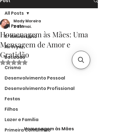
Post
All Posts
Mady Moreira
All Posts
3 de mai.
Homenagem às Mães: Uma
1.º Aniversário
Mensagem de Amor e
Air Fryer
Gratidão
Batizado
Avaliado com NaN de 5 estrelas.
Crisma
Desenvolvimento Pessoal
Desenvolvimento Profissional
Festas
Filhos
Lazer e Família
Homenagem às Mães
Primeira Comunhão