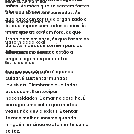
Bem-Estar Familiar
mães
. Às mães que se sentem fortes 
Educação Emocional
e às que se sentem cansadas. Às 
que parecem ter tudo organizado e 
Bem-estar Feminino
às que improvisam todos os dias. Às 
Maternidade Real
mães que trabalham fora, às que 
trabalham em casa, às que fazem os 
Maternidade Real
dois. Às mães que sorriem para os 
filhos mesmo quando estão a 
Finanças Familiares
engolir lágrimas por dentro.
Estilo de Vida
Porque ser mãe não é apenas 
Relacionamentos
cuidar. É sustentar mundos 
invisíveis. É lembrar o que todos 
esquecem. É antecipar 
necessidades. É amar no detalhe. É 
carregar uma culpa que muitas 
vezes não devia existir. É tentar 
fazer o melhor, mesmo quando 
ninguém ensinou exatamente como 
se faz.