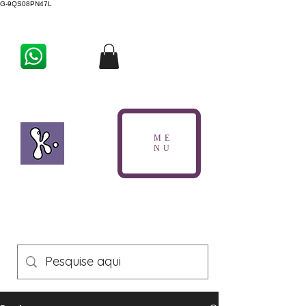
G-9QS08PN47L
ME
NU