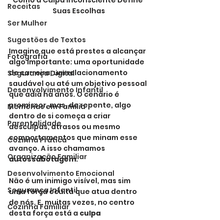
Receitas
Suas Escolhas
Ser Mulher
Sugestões de Textos
Imagine que está prestes a alcançar 
Fotografia
algo importante: uma oportunidade 
de carreira, um relacionamento 
Segurança Digital
saudável ou até um objetivo pessoal 
Desenvolvimento Infantil
que adia há anos. O cenário é 
promissor, mas, de repente, algo 
Memórias em Família
dentro de si começa a criar 
Parentalidade
desculpas, atrasos ou mesmo 
comportamentos que minam esse 
Cozinha Prática
avanço. A isso chamamos 
Organização Familiar
autossabotagem
.
Desenvolvimento Emocional
Não é um inimigo visível, mas sim 
Segurança Infantil
uma força oculta que atua dentro 
de nós. E, muitas vezes, no centro 
Cozinha Familiar
desta força está a 
culpa 