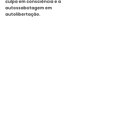
culpa em consciência e a 
autossabotagem em 
autolibertação.
O lado sombrio existe, mas não é 
destino. É apenas o convite para 
escrever uma nova história — livre, 
consciente e sem correntes 
invisíveis.
FAQ – Perguntas Frequentes
1. Autossabotagem é o mesmo que 
procrastinação?
Não. A procrastinação pode ser 
apenas atraso ocasional. A 
autossabotagem é padrão repetido 
que surge sempre que algo 