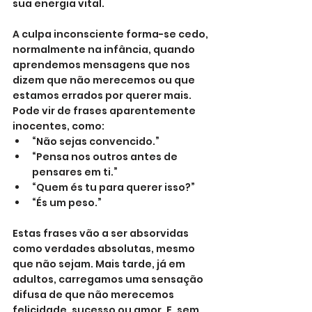
sua energia vital.
A culpa inconsciente forma-se cedo, 
normalmente na infância, quando 
aprendemos mensagens que nos 
dizem que não merecemos ou que 
estamos errados por querer mais. 
Pode vir de frases aparentemente 
inocentes, como:
“Não sejas convencido.”
“Pensa nos outros antes de 
pensares em ti.”
“Quem és tu para querer isso?”
“És um peso.”
Estas frases vão a ser absorvidas 
como verdades absolutas, mesmo 
que não sejam. Mais tarde, já em 
adultos, carregamos uma sensação 
difusa de que não merecemos 
felicidade, sucesso ou amor. E, sem 