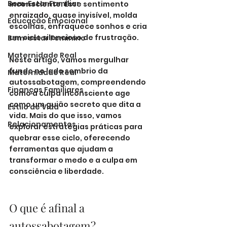
Bem-Estar Familiar
inconsciente
. Esse sentimento 
enraizado, quase invisível, molda 
Educação Emocional
escolhas, enfraquece sonhos e cria 
um ciclo silencioso de frustração.
Bem-estar Feminino
Maternidade Real
Neste artigo, vamos mergulhar 
fundo no lado sombrio da 
Maternidade Real
autossabotagem, compreendendo 
Finanças Familiares
como a culpa inconsciente age 
como um guião secreto que dita a 
Estilo de Vida
vida. Mais do que isso, vamos 
Relacionamentos
explorar estratégias práticas para 
quebrar esse ciclo, oferecendo 
ferramentas que ajudam a 
transformar o medo e a culpa em 
consciência e liberdade.
O que é afinal a 
autossabotagem?