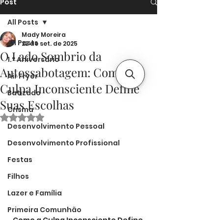
Post
All Posts
Mady Moreira
All Posts
22 de set. de 2025
O Lado Sombrio da
1.º Aniversário
Autossabotagem: Como a
Air Fryer
Culpa Inconsciente Define
Batizado
Suas Escolhas
Crisma
Avaliado com NaN de 5 estrelas.
Desenvolvimento Pessoal
Desenvolvimento Profissional
Festas
Filhos
Lazer e Família
Primeira Comunhão
Como a Culpa Inconsciente Define 