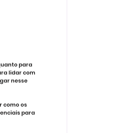
 quanto para 
ra lidar com 
gar nesse 
r como os 
enciais para 