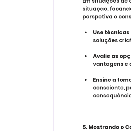
Em situações de c
situação, focand
perspetiva e cons
Use técnicas
soluções cria
Avalie as opç
vantagens e 
Ensine a toma
consciente, 
consequência
5. Mostrando o C