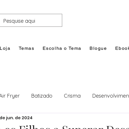
Loja
Temas
Escolha o Tema
Blogue
Eboo
Air Fryer
Batizado
Crisma
Desenvolvimen
 de jun. de 2024
nal
Festas
Filhos
Lazer e Família
Prim