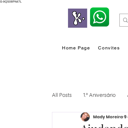
G-9QS08PN47L
Home Page
Convites
All Posts
1.º Aniversário
Mady Moreira
9
Desenvolvimento Profissio