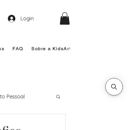
Login
ks
FAQ
Sobre a KidsArt
Sobre Mim
Nosso
to Pessoal
eira Comunhão