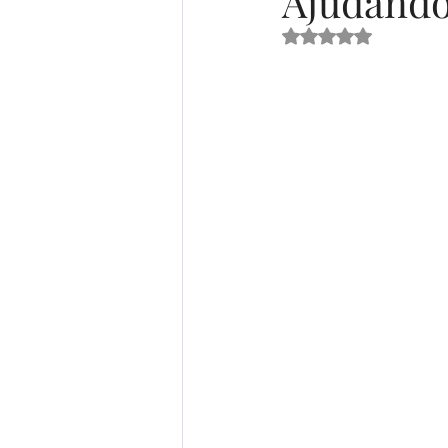
Ajudando
Avaliado com Na
Receitas
Ser Mulher
Desenvolvimento Infantil
Organização Familiar
Bem-Estar Familiar
Ed
Maternidade Real
Fina