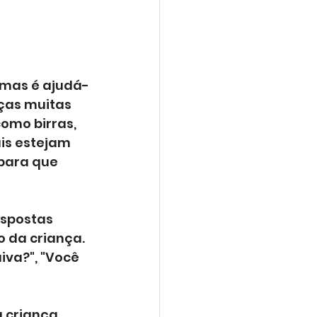
lemas é ajudá-
ças muitas 
mo birras, 
is estejam 
para que 
spostas 
 da criança. 
iva?", "Você 
 criança, 