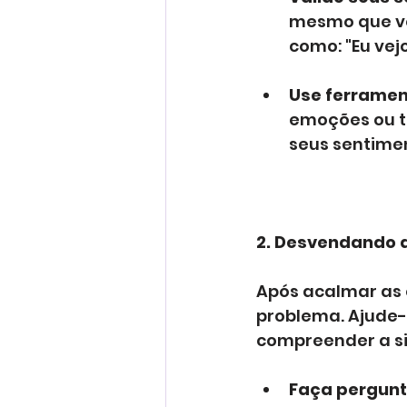
mesmo que vo
como: "Eu vej
Use ferramen
emoções ou t
seus sentime
2. Desvendando a
Após acalmar as 
problema. Ajude-
compreender a si
Faça pergunt