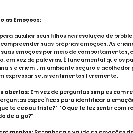
o as Emoções:
para auxiliar seus filhos na resolução de prob
 e compreender suas próprias emoções. As crian
suas emoções por meio de comportamentos, co
o, em vez de palavras. É fundamental que os pa
sinais e criem um ambiente seguro e acolhedor 
am expressar seus sentimentos livremente.
s abertas:
 Em vez de perguntas simples com re
erguntas específicas para identificar a emoção
ue te deixou triste?", "O que te fez sentir com ra
o de algo?".
sentimentos:
 Reconheça e valide as emoções da