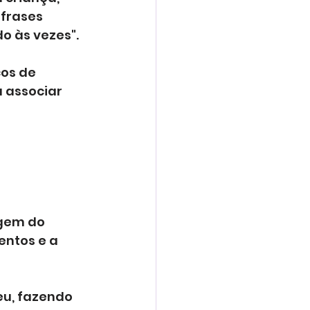
frases 
do às vezes".
cos de 
 associar 
gem do 
ntos e a 
eu, fazendo 