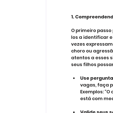
1. Compreendend
O primeiro passo 
los a identificar
vezes expressam 
choro ou agressã
atentos a esses 
seus filhos poss
Use pergunta
vagas, faça p
Exemplos: "O q
está com med
Valide seus 