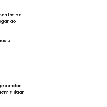
pontos de 
ugar do 
ões e 
mpreender 
em a lidar 