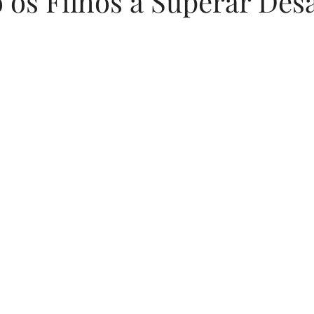
 os Filhos a Superar Desa
N de 5 estrelas.
Sugestões de Textos
Fotografia
Segurança D
Memórias em Família
Parentalidade
Cozin
Desenvolvimento Emocional
Segurança Infantil
ucação Emocional
Bem-estar Feminino
Mater
nças Familiares
Estilo de Vida