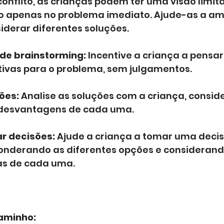
onflito, as crianças podem ter uma visão limit
o apenas no problema imediato. Ajude-as a amp
iderar diferentes soluções.
 de brainstorming:
 Incentive a criança a pensa
tivas para o problema, sem julgamentos.
ões:
 Analise as soluções com a criança, consid
desvantagens de cada uma.
r decisões:
 Ajude a criança a tomar uma decis
ponderando as diferentes opções e considerand
s de cada uma.
aminho: