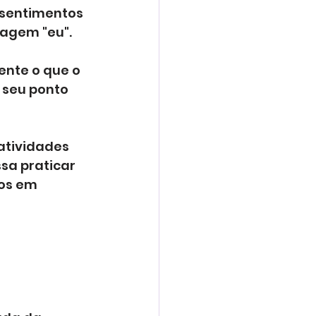
 sentimentos 
uagem "eu".
ente o que o 
 seu ponto 
atividades 
sa praticar 
os em 