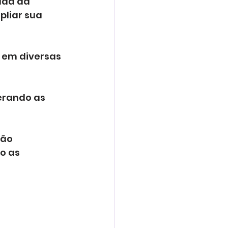
ada da 
liar sua 
r em diversas 
erando as 
ão 
o as 