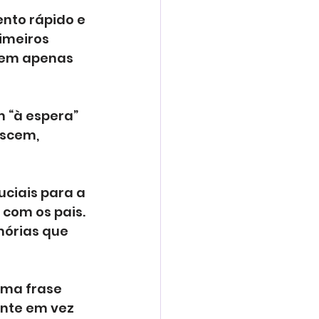
nto rápido e 
imeiros 
cem apenas 
 “à espera” 
scem, 
uciais para a 
com os pais. 
órias que 
uma frase 
ente em vez 