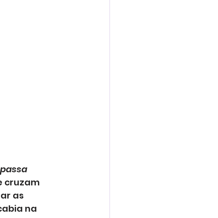
 passa 
e cruzam 
ar as 
cabia na 