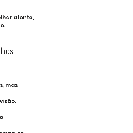
har atento, 
o.
lhos
s, mas 
visão.
o.