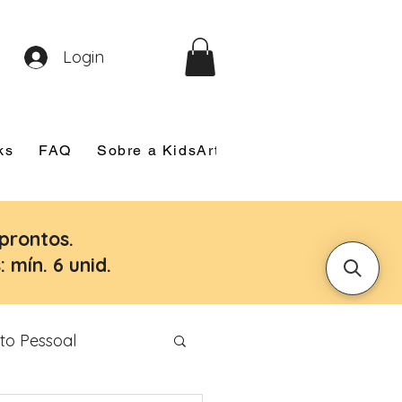
Login
ks
FAQ
Sobre a KidsArt
Sobre Mim
Nosso
prontos.
 mín. 6 unid.
to Pessoal