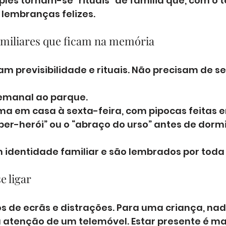
ples tornam-se “rituais” de família que, com o t
lembranças felizes.
 familiares que ficam na memória
m previsibilidade e rituais. Não precisam de se
emanal ao parque.
ma em casa à sexta-feira, com pipocas feitas e
uper-herói” ou o “abraço do urso” antes de dormi
 identidade familiar e são lembrados por toda 
e ligar
 de ecrãs e distrações. Para uma criança, nad
a atenção de um telemóvel. Estar presente é ma