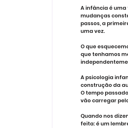
A infância é uma
mudanças constant
passos, a primei
uma vez.
O que esquecemos
que tenhamos men
independentement
A psicologia infa
construção da au
O tempo passado 
vão carregar pela
Quando nos dizem
feita: é um lembr