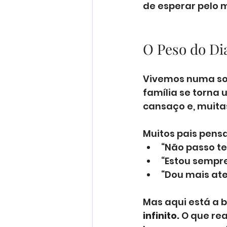
de esperar pelo 
O Peso do Di
Vivemos numa soc
família se torna
cansaço e, muitas
Muitos pais pens
“Não passo te
“Estou sempr
“Dou mais ate
Mas aqui está a b
infinito.
 O que re