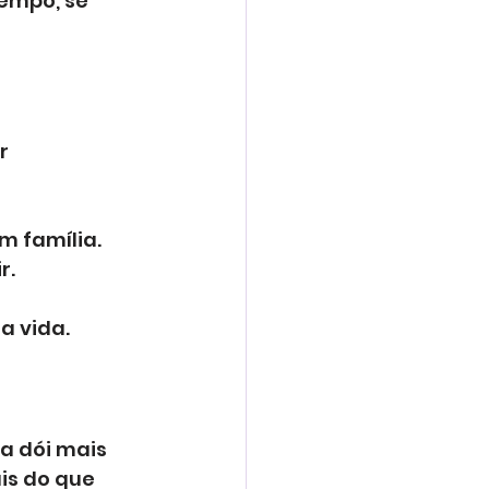
empo, se 
r 
m família.
r.
a vida.
a dói mais 
is do que 