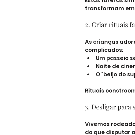
Estas tarefas sim
transformam em 
2. Criar rituais
As crianças adora
complicados:
Um passeio s
Noite de cine
O “beijo do s
Rituais constroem
3. Desligar para s
Vivemos rodeados
do que disputar 