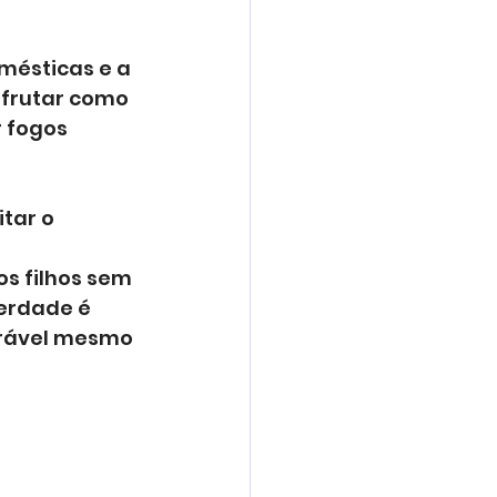
mésticas e a 
frutar como 
 fogos 
tar o 
s filhos sem 
erdade é 
orável mesmo 