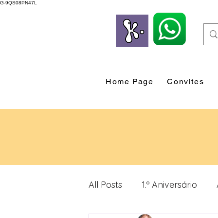
G-9QS08PN47L
Home Page
Convites
All Posts
1.º Aniversário