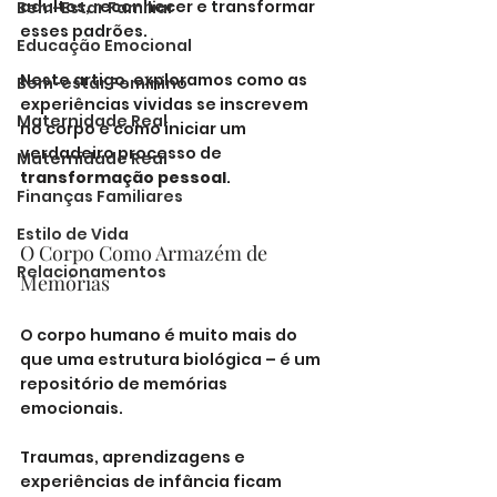
adultos, reconhecer e transformar 
Bem-Estar Familiar
esses padrões.
Educação Emocional
Neste artigo, exploramos como as 
Bem-estar Feminino
experiências vividas se inscrevem 
Maternidade Real
no corpo e como iniciar um 
verdadeiro processo de 
Maternidade Real
transformação pessoal
.
Finanças Familiares
Estilo de Vida
O Corpo Como Armazém de 
Relacionamentos
Memórias
O corpo humano é muito mais do 
que uma estrutura biológica – é um 
repositório de memórias 
emocionais. 
Traumas, aprendizagens e 
experiências de infância ficam 