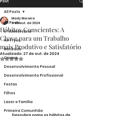
Post
All Posts
Mady Moreira
All Posts
4 de out. de 2024
Hábitos Conscientes: A
1.º Aniversário
Chave para um Trabalho
Air Fryer
mais Produtivo e Satisfatório
Batizado
Atualizado:
27 de out. de 2024
Crisma
Avaliado com NaN de 5 estrelas.
Desenvolvimento Pessoal
Desenvolvimento Profissional
Festas
Filhos
Lazer e Família
Primeira Comunhão
Descubra como os hábitos de 