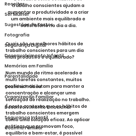
Receitas
trabalho conscientes ajudam a 
aumentar a produtividade e a criar 
Ser Mulher
um ambiente mais equilibrado e 
Sugestões de Textos
satisfatório no dia a dia.
Fotografia
Quais são os melhores hábitos de 
Segurança Digital
trabalho conscientes para um dia 
Desenvolvimento Infantil
mais produtivo e equilibrado?
Memórias em Família
Num mundo de ritmo acelerado e 
Parentalidade
multi tarefas constantes, muitos 
profissionais lutam para manter a 
Cozinha Prática
concentração e alcançar uma 
Organização Familiar
sensação de realização no trabalho. 
É neste contexto que os hábitos de 
Desenvolvimento Emocional
trabalho conscientes emergem 
Segurança Infantil
como uma solução eficaz. Ao aplicar 
práticas que promovam foco, 
Cozinha Familiar
equilíbrio e bem-estar, é possível 