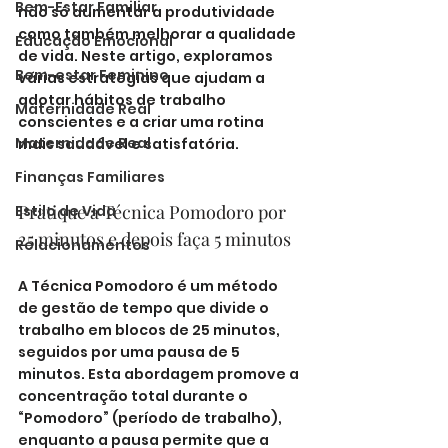
Bem-Estar Familiar
não só aumentar a produtividade 
como também melhorar a qualidade 
Educação Emocional
de vida. Neste artigo, exploramos 
Bem-estar Feminino
várias estratégias que ajudam a 
adotar hábitos de trabalho 
Maternidade Real
conscientes e a criar uma rotina 
Maternidade Real
mais saudável e satisfatória.
Finanças Familiares
Pratique a Técnica Pomodoro por 
Estilo de Vida
25 minutos e depois faça 5 minutos
Relacionamentos
A Técnica Pomodoro é um método 
de gestão de tempo que divide o 
trabalho em blocos de 25 minutos, 
seguidos por uma pausa de 5 
minutos. Esta abordagem promove a 
concentração total durante o 
“Pomodoro” (período de trabalho), 
enquanto a pausa permite que a 