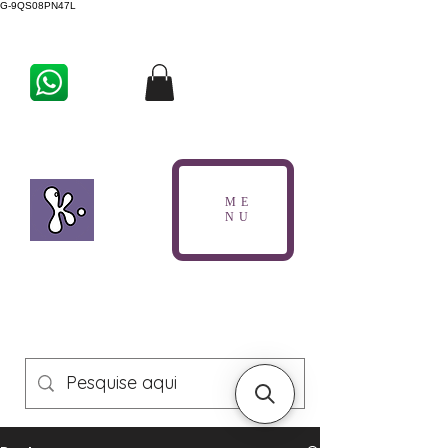
G-9QS08PN47L
ME
NU