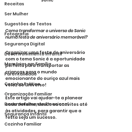
Sonic
Receitas
Ser Mulher
Sugestões de Textos
Como transformar o universo do Sonic 
Fotografia
numa festa de aniversário memorável?
Segurança Digital
Organizar uma festa de aniversário 
Desenvolvimento Infantil
com o tema Sonic é a oportunidade 
Memórias em Família
perfeita para transportar as 
crianças para o mundo 
Parentalidade
emocionante do ouriço azul mais 
Cozinha Prática
veloz do universo! 
Organização Familiar
Este artigo vai ajudar-te a planear 
Desenvolvimento Emocional
cada detalhe, desde os convites até 
às atividades, para garantir que a 
Segurança Infantil
festa seja um sucesso.
Cozinha Familiar