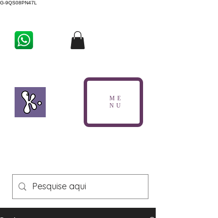
G-9QS08PN47L
ME
NU