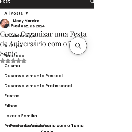
Post
All Posts
Mady Moreira
All Posts
1 de dez. de 2024
Como Organizar uma Festa
1.º Aniversário
de Aniversário com o Tema
Air Fryer
Sonic
Batizado
Avaliado com NaN de 5 estrelas.
Crisma
Desenvolvimento Pessoal
Desenvolvimento Profissional
Festas
Filhos
Lazer e Família
Festa de Aniversário com o Tema 
Primeira Comunhão