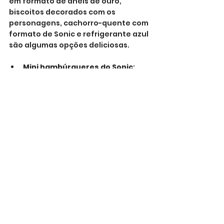
em formato de anéis de ouro, 
biscoitos decorados com os 
personagens, cachorro-quente com 
formato de Sonic e refrigerante azul 
são algumas opções deliciosas.
Mini hambúrgueres do Sonic
: 
Com pão azul.
Cupcakes com anéis dourados
.
Gelatinas em forma de 
esmeraldas do caos
.
Pipocas coloridas
: Em azul, 
amarelo e vermelho.
Sumos naturais
: Com etiquetas 
personalizadas de energia.
Cookies do Tails
: Bolachas com a 
forma do seu rosto.
Fruta cortada
: Em formato de 
anéis.