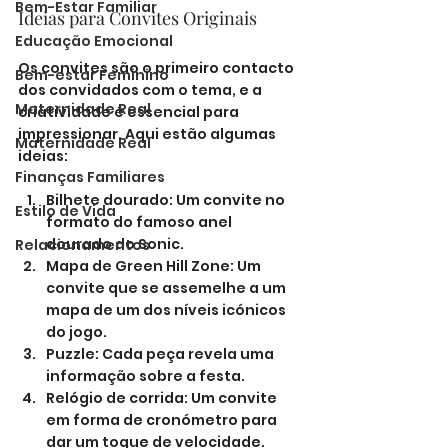
Bem-Estar Familiar
Ideias para Convites Originais
Educação Emocional
Os convites são o primeiro contacto 
Bem-estar Feminino
dos convidados com o tema, e a 
Maternidade Real
criatividade é essencial para 
impressionar. Aqui estão algumas 
Maternidade Real
ideias:
Finanças Familiares
Bilhete dourado: Um convite no 
Estilo de Vida
formato do famoso anel 
dourado do Sonic.
Relacionamentos
Mapa de Green Hill Zone: Um 
convite que se assemelhe a um 
mapa de um dos níveis icónicos 
do jogo.
Puzzle: Cada peça revela uma 
informação sobre a festa.
Relógio de corrida: Um convite 
em forma de cronómetro para 
dar um toque de velocidade.