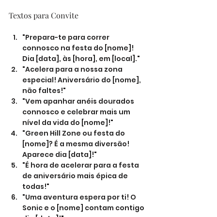
Textos para Convite
"Prepara-te para correr 
connosco na festa do [nome]! 
Dia [data], às [hora], em [local]."
"Acelera para a nossa zona 
especial! Aniversário do [nome], 
não faltes!"
"Vem apanhar anéis dourados 
connosco e celebrar mais um 
nível da vida do [nome]!"
"Green Hill Zone ou festa do 
[nome]? É a mesma diversão! 
Aparece dia [data]!"
"É hora de acelerar para a festa 
de aniversário mais épica de 
todas!"
"Uma aventura espera por ti! O 
Sonic e o [nome] contam contigo 