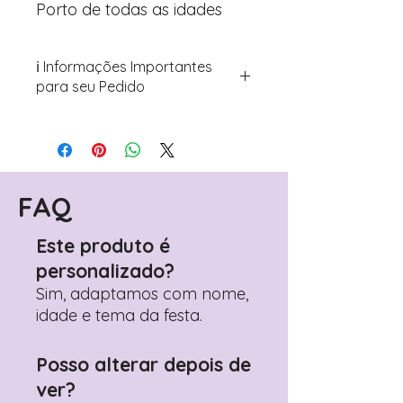
Porto de todas as idades
ℹ️ Informações Importantes
para seu Pedido
Para personalizar seus artigos:
Avance para a página de checkout
(próximo passo após o carrinho)
Encontre o campo de "Notas do
Pedido"
FAQ
Adicione ali todos os detalhes de
personalização desejados
Este produto é
Prefere fazer seu pedido pelo
personalizado?
WhatsApp?
Clique aqui para nos
contactar: +351 960 119 353
Sim, adaptamos com nome,
idade e tema da festa.
Posso alterar depois de
ver?