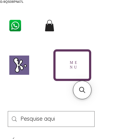
G-9QS08PN47L
ME
NU