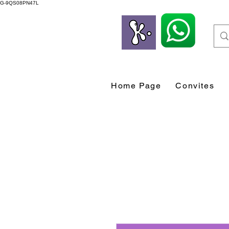
G-9QS08PN47L
Home Page
Convites