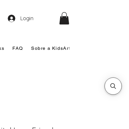
Login
ks
FAQ
Sobre a KidsArt
Sobre Mim
Nosso