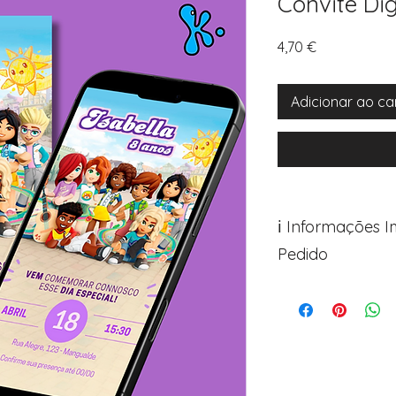
Convite Dig
Preço
4,70 €
Adicionar ao ca
ℹ️ Informações 
Pedido
Para personalizar s
Avance para a pági
após o carrinho)
Encontre o campo d
Adicione ali todos 
desejados