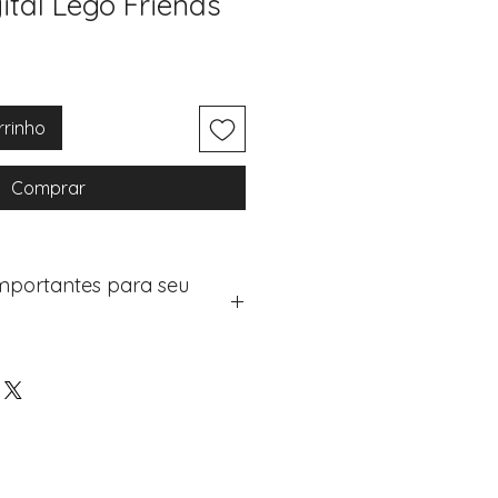
ital Lego Friends
rrinho
Comprar
Importantes para seu
eus artigos:
na de checkout (próximo passo
e "Notas do Pedido"
os detalhes de personalização