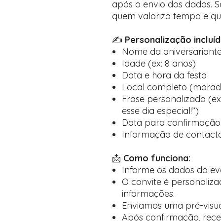
após o envio dos dados. S
quem valoriza tempo e qu
✍️
Personalização incluíd
Nome da aniversariant
Idade (ex: 8 anos)
Data e hora da festa
Local completo (morada
Frase personalizada (
esse dia especial!”)
Data para confirmação
Informação de contacto
📩
Como funciona:
Informe os dados do ev
O convite é personaliz
informações.
Enviamos uma pré-visu
Após confirmação, receb