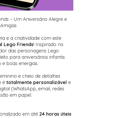
Prefere fazer seu 
para nos contactar:
iends – Um Aniversário Alegre e
 Amigas
ia e a criatividade com este
al Lego Friends
! Inspirado no
rador das personagens Lego
feito para aniversários infantis
o e boas energias.
eminino e cheio de detalhes
e é
totalmente personalizável
e
igital (WhatsApp, email, redes
ssão em papel.
sonalizado em até
24 horas úteis