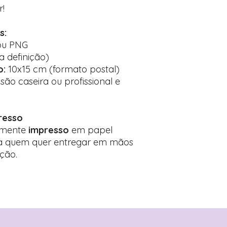
r!
s:
ou PNG
a definição)
o:
10x15 cm (formato postal)
ão caseira ou profissional e
resso
ilmente
impresso
em papel
ara quem quer entregar em mãos
ção.