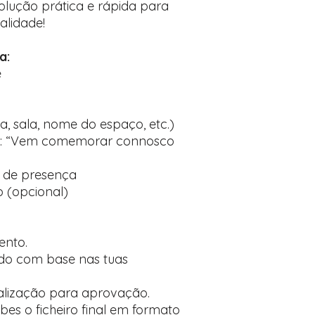
olução prática e rápida para
alidade!
a:
e
, sala, nome do espaço, etc.)
ex: “Vem comemorar connosco
 de presença
 (opcional)
ento.
ado com base nas tuas
alização para aprovação.
es o ficheiro final em formato