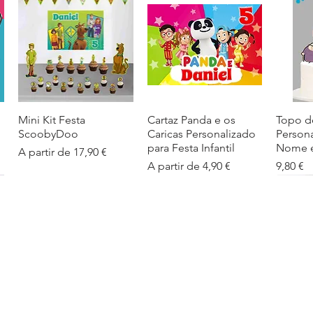
Mini Kit Festa
Visualização rápida
Cartaz Panda e os
Visualização rápida
Topo d
Visua
ScoobyDoo
Caricas Personalizado
Person
para Festa Infantil
Nome e
Preço promocional
A partir de
17,90 €
Preço promocional
Preço
A partir de
4,90 €
9,80 €
Cartaz Infantil
Visualização rápida
Figuras de Mesa
Visualização rápida
Autoco
Visua