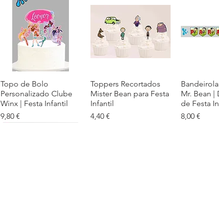
Topo de Bolo
Visualização rápida
Toppers Recortados
Visualização rápida
Bandeirola
Visualiz
Personalizado Clube
Mister Bean para Festa
Mr. Bean |
Winx | Festa Infantil
Infantil
de Festa In
Preço
Preço
Preço
9,80 €
4,40 €
8,00 €
Cartaz Phineas e Ferb
Visualização rápida
Topo de Bolo Phineas
Visualização rápida
Autocolan
Visualiz