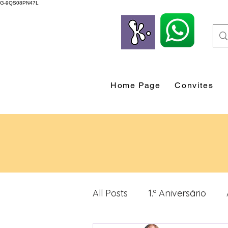
G-9QS08PN47L
Home Page
Convites
All Posts
1.º Aniversário