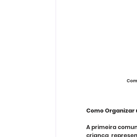
Como
Como Organizar 
A primeira comun
criança, represe