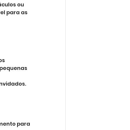
culos ou 
l para as 
os 
u pequenas 
onvidados.
mento para 