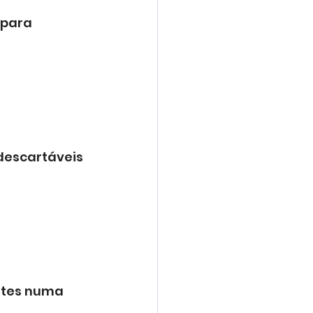
 para 
descartáveis 
ntes numa 