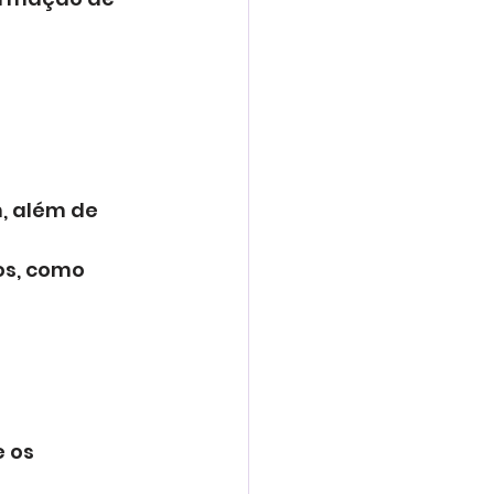
 
, além de 
s, como 
 os 