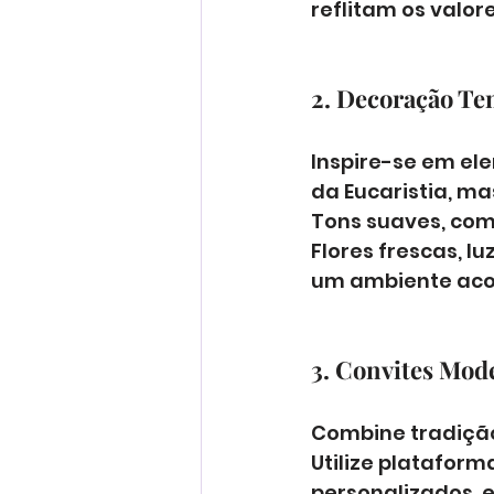
reflitam os valor
2. Decoração Te
Inspire-se em ele
da Eucaristia, m
Tons suaves, com
Flores frescas, l
um ambiente aco
3. Convites Mod
Combine tradição
Utilize plataform
personalizados, e