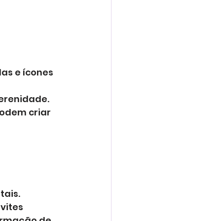
as e ícones 
erenidade. 
podem criar 
ais. 
vites 
firmação de 