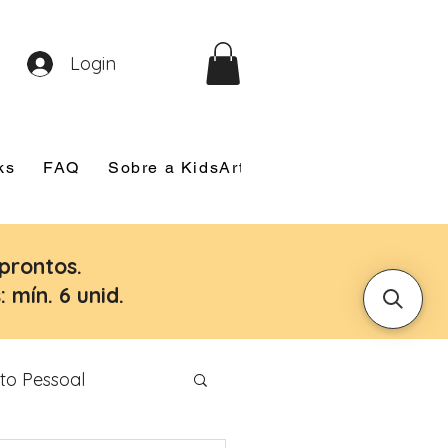
Login
ks
FAQ
Sobre a KidsArt
Sobre Mim
Nosso
prontos.
 mín. 6 unid.
to Pessoal