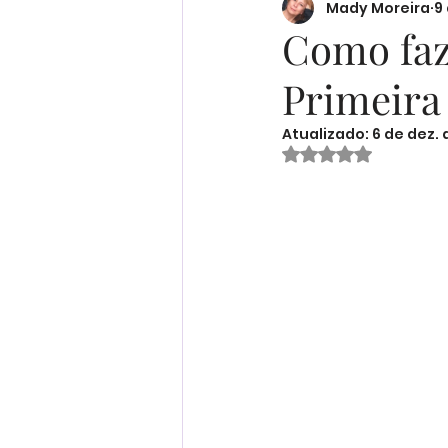
Mady Moreira
9
Desenvolvimento Profissio
Como faz
Primeir
Receitas
Ser Mulher
Atualizado:
6 de dez.
Avaliado com Na
Desenvolvimento Infantil
Organização Familiar
Bem-Estar Familiar
Ed
Maternidade Real
Fina