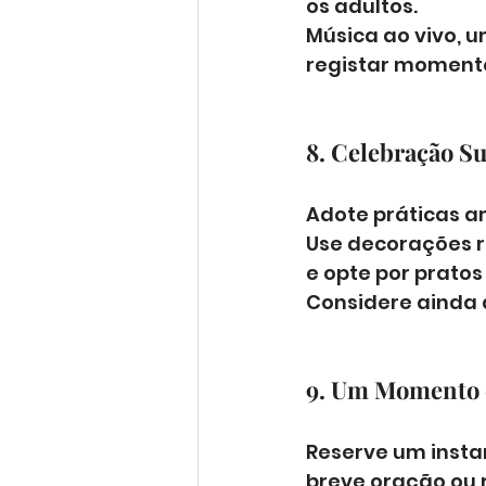
os adultos. 
Música ao vivo, u
registar momento
8. Celebração Su
Adote práticas a
Use decorações re
e opte por pratos
Considere ainda 
9. Um Momento 
Reserve um insta
breve oração ou r