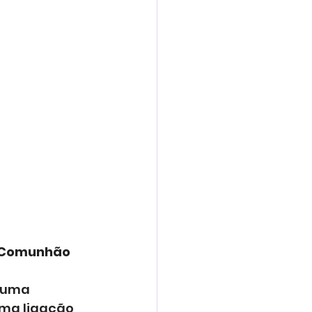
a Comunhão
 uma 
uma ligação 