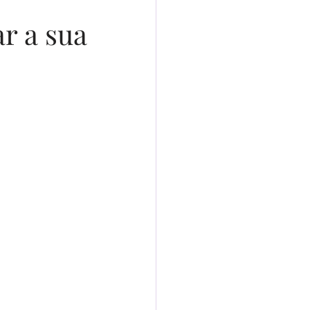
eira Comunhão
r a sua
igital
ha Prática
Cozinha Familiar
nidade Real