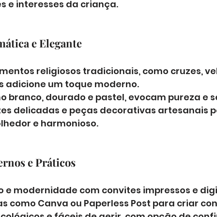
es e interesses da criança.
mática e Elegante
mentos religiosos tradicionais, como cruzes, vel
as adicione um toque moderno. 
o branco, dourado e pastel, evocam pureza e s
uzes delicadas e peças decorativas artesanais 
lhedor e harmonioso.
ernos e Práticos
 e modernidade com convites impressos e digit
as como Canva ou Paperless Post para criar con
cológicos e fáceis de gerir, com opção de con