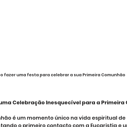
 fazer uma festa para celebrar a sua Primeira Comunhão
uma Celebração Inesquecível para a Primeir
hão é um momento único na vida espiritual de
ntando o primeiro contacto com a Eucaristia e 