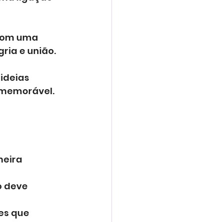
 com uma 
ria e união. 
ideias 
 memorável.
meira 
o deve 
es que 