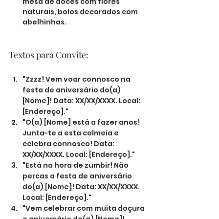
mesa de doces com flores 
naturais, bolos decorados com 
abelhinhas.
Textos para Convite:
"Zzzz! Vem voar connosco na 
festa de aniversário do(a) 
[Nome]! Data: XX/XX/XXXX. Local: 
[Endereço]."
"O(a) [Nome] está a fazer anos! 
Junta-te a esta colmeia e 
celebra connosco! Data: 
XX/XX/XXXX. Local: [Endereço]."
"Está na hora de zumbir! Não 
percas a festa de aniversário 
do(a) [Nome]! Data: XX/XX/XXXX. 
Local: [Endereço]."
"Vem celebrar com muita doçura 