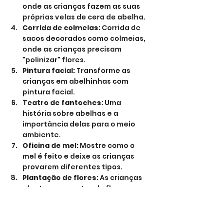
onde as crianças fazem as suas 
próprias velas de cera de abelha.
Corrida de colmeias:
 Corrida de 
sacos decorados como colmeias, 
onde as crianças precisam 
"polinizar" flores.
Pintura facial:
 Transforme as 
crianças em abelhinhas com 
pintura facial.
Teatro de fantoches:
 Uma 
história sobre abelhas e a 
importância delas para o meio 
ambiente.
Oficina de mel:
 Mostre como o 
mel é feito e deixe as crianças 
provarem diferentes tipos.
Plantação de flores:
 As crianças 
plantam sementes de flores em 
pequenos vasos para levarem 
para casa.