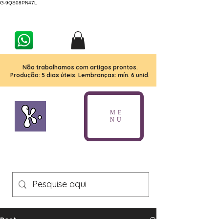
G-9QS08PN47L
Não trabalhamos com artigos prontos.
Produção: 5 dias úteis. Lembranças: mín. 6 unid.
ME
NU