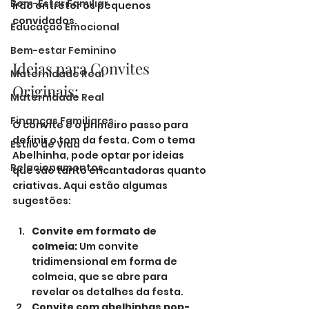
Bem-Estar Familiar
irão entreter os pequenos 
convidados.
Educação Emocional
Bem-estar Feminino
Ideias para Convites 
Maternidade Real
Originais:
Maternidade Real
Finanças Familiares
O convite é o primeiro passo para 
definir o tom da festa. Com o tema 
Estilo de Vida
Abelhinha, pode optar por ideias 
Relacionamentos
que são tanto encantadoras quanto 
criativas. Aqui estão algumas 
sugestões:
Convite em formato de 
colmeia:
 Um convite 
tridimensional em forma de 
colmeia, que se abre para 
revelar os detalhes da festa.
Convite com abelhinhas pop-