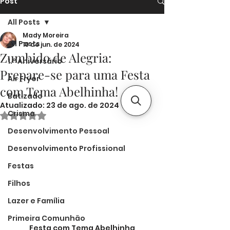
Post
All Posts
Mady Moreira
All Posts
10 de jun. de 2024
Zumbido de Alegria:
1.º Aniversário
Prepare-se para uma Festa
Air Fryer
com Tema Abelhinha!
Batizado
Atualizado:
23 de ago. de 2024
Crisma
Avaliado com NaN de 5 estrelas.
Desenvolvimento Pessoal
Desenvolvimento Profissional
Festas
Filhos
Lazer e Família
Primeira Comunhão
Festa com Tema Abelhinha