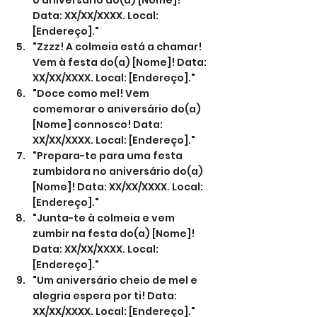
o aniversário do(a) [Nome]! 
Data: XX/XX/XXXX. Local: 
[Endereço]."
"Zzzz! A colmeia está a chamar! 
Vem à festa do(a) [Nome]! Data: 
XX/XX/XXXX. Local: [Endereço]."
"Doce como mel! Vem 
comemorar o aniversário do(a) 
[Nome] connosco! Data: 
XX/XX/XXXX. Local: [Endereço]."
"Prepara-te para uma festa 
zumbidora no aniversário do(a) 
[Nome]! Data: XX/XX/XXXX. Local: 
[Endereço]."
"Junta-te à colmeia e vem 
zumbir na festa do(a) [Nome]! 
Data: XX/XX/XXXX. Local: 
[Endereço]."
"Um aniversário cheio de mel e 
alegria espera por ti! Data: 
XX/XX/XXXX. Local: [Endereço]."