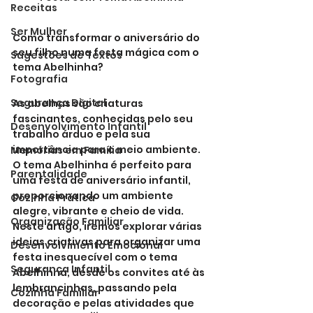
Receitas
Ser Mulher
Como transformar o aniversário do 
seu filho numa festa mágica com o 
Sugestões de Textos
tema Abelhinha?
Fotografia
Segurança Digital
As abelhas são criaturas 
fascinantes, conhecidas pelo seu 
Desenvolvimento Infantil
trabalho árduo e pela sua 
importância para o meio ambiente. 
Memórias em Família
O tema Abelhinha é perfeito para 
Parentalidade
uma festa de aniversário infantil, 
proporcionando um ambiente 
Cozinha Prática
alegre, vibrante e cheio de vida. 
Organização Familiar
Neste artigo, iremos explorar várias 
ideias criativas para organizar uma 
Desenvolvimento Emocional
festa inesquecível com o tema 
Segurança Infantil
Abelhinha, desde os convites até às 
lembrancinhas, passando pela 
Cozinha Familiar
decoração e pelas atividades que 